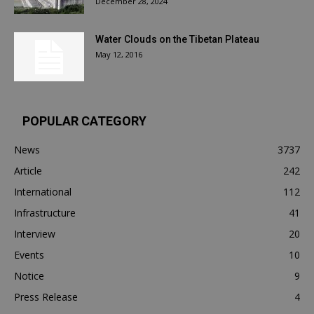
December 28, 2024
Water Clouds on the Tibetan Plateau
May 12, 2016
POPULAR CATEGORY
News
3737
Article
242
International
112
Infrastructure
41
Interview
20
Events
10
Notice
9
Press Release
4