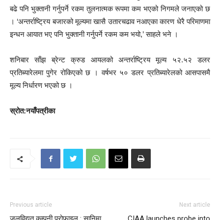
बढे पनि भुक्तानी गर्नुपर्ने रकम तुलनात्मक रूपमा कम भएको निगमले जनाएको छ
। ‘अन्तर्राष्ट्रिय बजारको मूल्यमा खासै उतारचढाव नआएका कारण धेरै परिमाणमा
इन्धन आयात भए पनि भुक्तानी गर्नुपर्ने रकम कम भयो,’ साहले भने ।
शनिबार साँझ ब्रेन्ट क्रुड आयलको अन्तर्राष्ट्रिय मूल्य ५२.५२ डलर
प्रतिब्यारेलमा पुगेर रोकिएको छ । वर्षभर ५० डलर प्रतिब्यारेलको आसपासमै
मूल्य निर्धारण भएको छ ।
स्रोत:नयाँपत्रीका
Previous article
Next article
जलविद्युत् कम्पनी प्रोफाइल : सानिमा
CIAA launches probe into