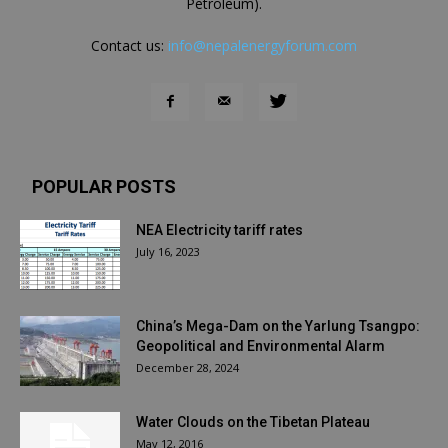
Petroleum).
Contact us:
info@nepalenergyforum.com
POPULAR POSTS
NEA Electricity tariff rates
July 16, 2023
China’s Mega-Dam on the Yarlung Tsangpo:
Geopolitical and Environmental Alarm
December 28, 2024
Water Clouds on the Tibetan Plateau
May 12, 2016