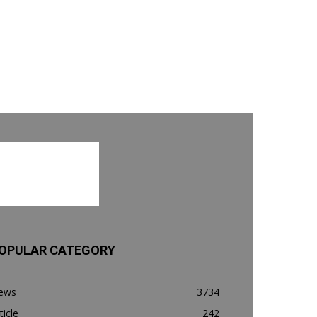
OPULAR CATEGORY
ews
3734
ticle
242