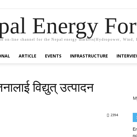
pal Energy Fo
n on-line channel for the Nepal energy markets(Hydropower, Wind, 
ONAL
ARTICLE
EVENTS
INFRASTRUCTURE
INTERVI
ालाई विद्युत् उत्पादन
M
2394
En
no