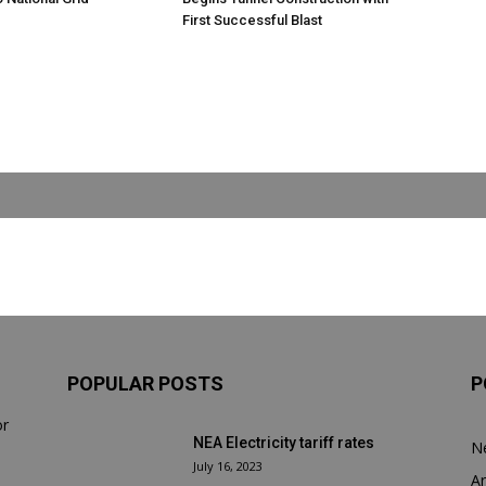
First Successful Blast
POPULAR POSTS
P
or
NEA Electricity tariff rates
N
July 16, 2023
Ar