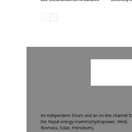
An independent forum and an on-line channel f
the Nepal energy markets(Hydropower, Wind,
Biomass, Solar, Petroleum).