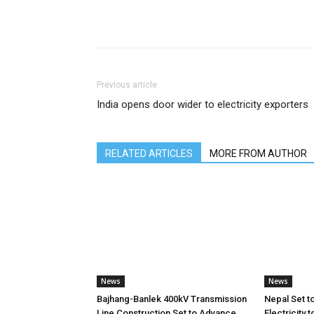
Share
Previous article
India opens door wider to electricity exporters
RELATED ARTICLES
MORE FROM AUTHOR
News
News
Bajhang-Banlek 400kV Transmission
Nepal Set t
Line Construction Set to Advance
Electricity 