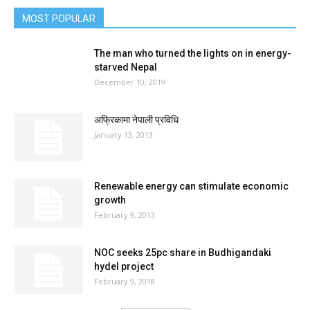
MOST POPULAR
The man who turned the lights on in energy-
starved Nepal
December 10, 2019
अफ्रिकामा नेपाली प्रविधि
January 13, 2013
Renewable energy can stimulate economic
growth
February 9, 2013
NOC seeks 25pc share in Budhigandaki
hydel project
February 9, 2018