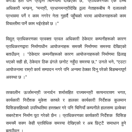
करोडौं हात पार्ने प्रवृत्ति चिनियाँमा देखिएको छ,” प्राधिकरणका एक उच्च
अधिकारी भन्छन्, “मन्त्री, प्रधानमन्त्रीदेखि ठूला नेताहरूबीच नै दलालको
प्रभावमा पर्ने र काम नगरेर नेता गुहार्दै पहुँचको भरमा आयोजनाहरूको काम
विचल्लीमा पार्ने काम भईरहेको छ ।”
विद्युत् प्राधिकरणका प्रवक्ता प्रवल अधिकारी ठेकेदार कम्पनीहरूको कारण
प्राधिकरणद्वारा निर्माणाधीन आयोजनाहरू समयमै निर्माणमा समस्या देखिएको
बताउँछन् । “ठेकेदार कम्पनीहरूको कारण आयोजनाहरूको निर्माणमा ढिलाइ
भएको सही हो, ठेकेदार ठिक ढंगले छनोट नहुँदा समस्या छ,” उनले भने, “एउटा
आयोजनामा राम्रो कार्य सम्पादन नगरे पनि अन्यमा ठेक्का दिनु परेको बिडम्बनापूर्ण
अवस्था छ ।”
तत्कालीन ऊर्जामन्त्री जनार्दन शर्मासहित राज्यमन्त्री सत्यनारायण भगत,
कार्यकारी निर्देशक मुकेश काफ्ले र हालका कार्यकारी निर्देशक कुलमान
घिसिङसहितको उपस्थितिमा हस्ताक्षर गरे पनि चिनियाँ कम्पनीले हालसम्म ढल्केबर
सबस्टेशन निर्माण पूरा गरेको छैन । प्राधिकरणका कार्यकारी निर्देशक घिसिङ
समयमै सक्न केही प्राविधिक समस्या देखिएको र अब छिट्टै समाधान हुने
बताउँछन् ।