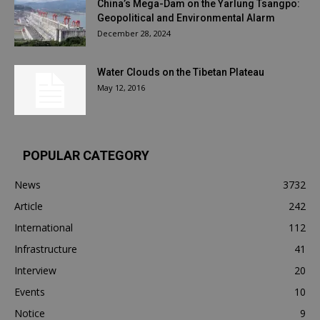
China’s Mega-Dam on the Yarlung Tsangpo:
Geopolitical and Environmental Alarm
December 28, 2024
Water Clouds on the Tibetan Plateau
May 12, 2016
POPULAR CATEGORY
News
3732
Article
242
International
112
Infrastructure
41
Interview
20
Events
10
Notice
9