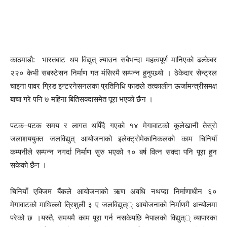
काठमाडौ: भारतबाट थप विद्युत् ल्याउन सबैभन्दा महत्वपूर्ण मानिएको ढल्केबर
२२० केभी सबस्टेसन निर्माण गत मंसिरमै सम्पन्न हुनुपथ्र्यो । ठेकेदार सेन्ट्रल
चाइना पावर ग्रिड इन्टरनेसनलका प्रतिनिधि फाङले तत्कालीन ऊर्जामन्त्रीसमक्ष
बाचा गरे पनि ७ महिना बितिसक्दासमेत पूरा भएको छैन ।
पटक–पटक समय र लागत थपिँदै गएको १४ मेगावाटको कुलेखानी तेस्रो
जलाशययुक्त जलविद्युत् आयोजनाको इलेक्ट्रोमेकानिकलको काम चिनियाँ
कम्पनीले सम्पन्न नगर्दा निर्माण सुरु भएको १० बर्ष वित्न सक्दा पनि पूरा हुन
सकेको छैन ।
चिनियाँ एक्जिम बैंकले आयोजनाको ऋण अवधि नथप्दा निर्माणाधीन ६०
मेगावाटको माथिल्लो त्रिशुली ३ ए जलविद्युत्् आयोजनाको निर्माणमै अन्योलमा
परेको छ ।यस्तै, समयमै काम पूरा गर्न नसकेपछि नेपालको विद्युत्् व्यापारका