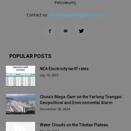
Petroleum).
Contact us:
info@nepalenergyforum.com
POPULAR POSTS
NEA Electricity tariff rates
July 16, 2023
China’s Mega-Dam on the Yarlung Tsangpo:
Geopolitical and Environmental Alarm
December 28, 2024
Water Clouds on the Tibetan Plateau