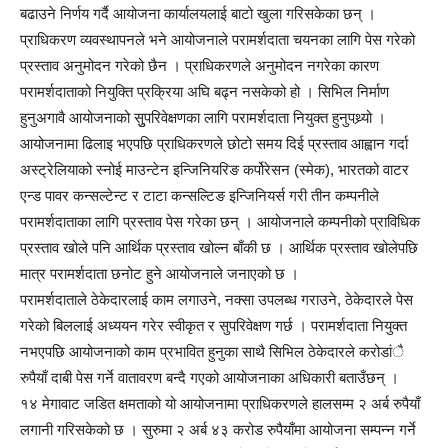
बढाउने निर्णय गर्दै आयोजना कार्यालयलाई बाटो खुला गरिसकेका छन् ।
प्राधिकरण व्यवस्थापनले भने आयोजनाले परामर्शदाता चयनका लागि पेस गरेको
प्रस्ताव अनुमोदन गरेको छैन । प्राधिकरणले अनुमोदन नगरेका कारण
परामर्शदाताको नियुक्ति प्रक्रिया अघि बढ्न नसकेको हो । सिभिल निर्माण
हुनुअगावै आयोजनाको सुुपरिवेक्षणका लागि परामर्शदाता नियुक्त हुनुपथ्र्यो ।
आयोजनामा ढिलाइ भएपछि प्राधिकरणले छोटो समय दिई प्रस्ताव आह्वान गर्दा
अस्ट्रेलियाको स्नोई माउन्टेन इन्जिनियरिङ कर्पोरेसन (स्मेक), भारतको वाटर
एन्ड पावर कन्सल्टेन्ट र टाटा कन्सल्टिङ इन्जिनियर्स गरी तीन कम्पनीले
परामर्शदाताका लागि प्रस्ताव पेस गरेका छन् । आयोजनाले कम्पनीको प्राविधिक
प्रस्ताव खोले पनि आर्थिक प्रस्ताव खोल्न बाँकी छ । आर्थिक प्रस्ताव खोलेपछि
मात्र परामर्शदाता छनोट हुने आयोजनाले जनाएको छ ।
परामर्शदाताले ठेकेदारलाई काम लगाउने, नक्सा उपलब्ध गराउने, ठेकेदारले पेस
गरेको बिललाई अध्ययन गरेर स्वीकृत र सुपरिवेक्षण गर्छ । परामर्शदाता नियुक्त
नभएपछि आयोजनाको काम प्रभावित हुनुका साथै सिभिल ठेकेदारले करोडांै
रुपैयाँ दाबी पेस गर्ने वातावरण बन्दै गएको आयोजनाका अधिकारी बताउँछन् ।
१४ मेगावाट जडित क्षमताको यो आयोजनामा प्राधिकरणले हालसम्म २ अर्ब रुपैयाँ
लगानी गरिसकेको छ । सुरुमा २ अर्ब ४३ करोड रुपैयाँमा आयोजना सम्पन्न गर्ने