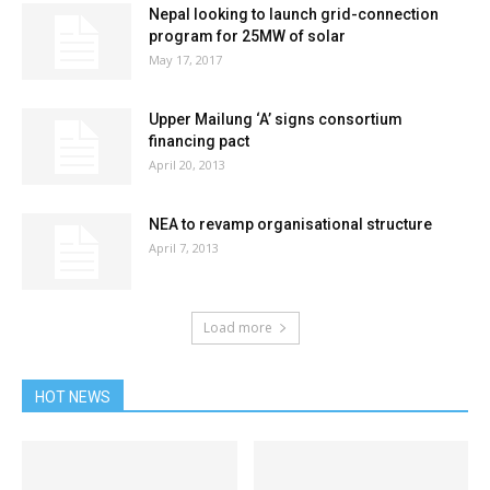
Nepal looking to launch grid-connection
program for 25MW of solar
May 17, 2017
Upper Mailung ‘A’ signs consortium
financing pact
April 20, 2013
NEA to revamp organisational structure
April 7, 2013
Load more
HOT NEWS