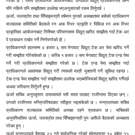
गरेको छ । यस्ता प्रावधानले आयोजनाबाट उत्पादित विद्युत् प्राधिकरणले किने
पनि नकिने पनि सम्झौतामा उल्लेख भएअनुसारको रकम तिर्नुपर्छ ।
ऊर्जा, जलस्रोत तथा सिँचाइमन्त्री वर्षमान पुनको अध्यक्षतामा बसेको प्राधिकरण
सञ्चालक समितिको बैठकले रन अफ रिभर प्रकृति र पिकिङ रन अफ रिभर
प्रकृतिका आयोजनाबाट निश्चित परिमाणसम्म विद्युत् खरिद सम्झौता गर्दा टेक अर
पे प्रावधान राखेर गर्ने निर्णयगरेको हो ।
प्राधिकरणले हालसम्म ४ हजार ६ सय मेगावाट विद्युत् टेक अर पेमा खरिद गर्ने
गरी सम्झौता गरिसकेको छ । करिब १ हजार २ सय मेगावाट विद्युत् टेक एन्ड पेमा
गर्ने गरी प्राधिकरणले सम्झौता गरेको छ । टेक एन्ड पेमा सम्झौता गर्दा
प्राधिकरणले आवश्यक विद्युत् गरी त्यसको मात्रै भुक्तानी गर्ने सुविधा रहन्छ ।
टेक एन्ड पेमा सम्झौता गर्दा सम्झौतामा उल्लेख भएबमोजिमको विद्युत् खरिद गर्नैपर्छ
अथवा जरिवाना तिर्नुपर्ने हुन्छ ।
ऊर्जा सचिव अनुपकुमार उपाध्यायले यसै साता पदबाट राजीनामा दिएका छन् ।
उनको राजीनामा मन्त्रिपरिषदबाट स्वीकृत भइसकेको छ । मन्त्रालयका सचिव
प्राधिकरण सञ्चालक समितिको अध्यक्ष रहने प्रावधान छ । सचिवको
अनुपस्थितिमा ऊर्जा, जलस्रोत तथा सिँचाइमन्त्री पुन आफैंले बैठकको अध्यक्षता
गरेका हुन् ।
ऊर्जा मन्त्रालयले वैशाख २५ गते सार्वजनिक गरेको श्वेतपत्रमा १० वर्षमा १५