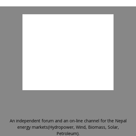
An independent forum and an on-line channel for the Nepal
energy markets(Hydropower, Wind, Biomass, Solar,
Petroleum).