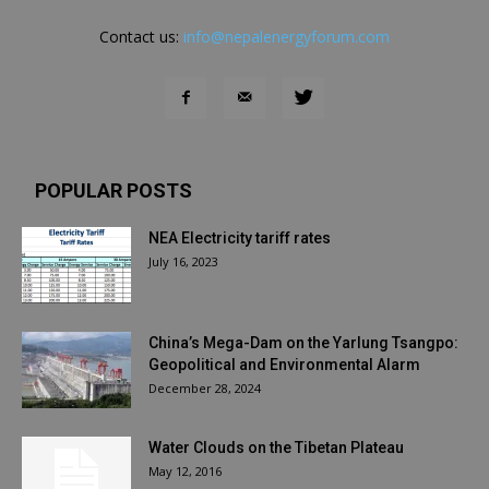
Contact us:
info@nepalenergyforum.com
POPULAR POSTS
NEA Electricity tariff rates
July 16, 2023
China’s Mega-Dam on the Yarlung Tsangpo:
Geopolitical and Environmental Alarm
December 28, 2024
Water Clouds on the Tibetan Plateau
May 12, 2016