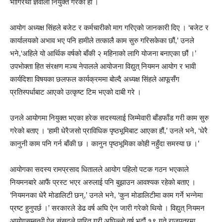
भागिरथी ज्ञवाली नियुक्त गरेको हो ।
आयोग अध्यक्ष सिंहले बजेट र कर्मचारीको माग गरिएको जानकारी दिए । ‘बजेट र
कार्यालयको अभाव भए पनि हामीले तत्कालै काम सुरु गरिसकेका छौं,’ उनले
भने,‘अहिले यो आर्थिक वर्षको बाँकी २ महिनाको लागि योजना बनाएका छौं ।’
उपभोक्ता हित संरक्षण मञ्च नेपालले आयोजना विद्युत् नियमन आयोग र भावी
कार्यदिशा विषयका छलफल कार्यक्रममा बोल्दै अध्यक्ष सिंहले आफूसँग
प्रतिस्पर्धाबाट आएको उत्कृष्ट टिम भएको दाबी गरे ।
उनले आयोगमा नियुक्त भएका हरेक सदस्यलाई जिम्मेवारी बाँडफाँड गरी काम सुरु
गरेको बताए । ‘हामी धेरैजसो प्राविधिक पृष्ठभूमिबाट आएका हौं,’ उनले भने, ‘धेरै
कानुनी काम पनि गर्न बाँकी छ । कानुन पृष्ठभूमिका कोही नहुँदा समस्या छ ।’
आयोगका सदस्य रामप्रसाद धितालले आयोग पहिलो पटक गठन भएकाले
नियमनबारे आफैं प्रस्ट भएर अरुलाई पनि बुझाउन आवश्यक रहेको बताए ।
‘नियमनका धेरै मोडालिटी छन्,’ उनले भने, ‘कुन मोडालिटीमा काम गर्ने भन्नेमा
प्रष्ट हुनुपर्छ ।’ सरकारले डेढ वर्ष अघि ऐन जारी गरेको थियो । विद्युत् नियमन
आयोगसम्बन्धी ऐन संसद्ले पारित गरी अघिल्लो वर्ष भदौं १९ गते राजपत्रमा