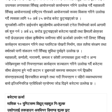
उपत्यका लगायतका सिँचाइ आयोजनाको कार्यान्वयन गरिने उल्लेख गर्दै महाकाली
सिँचाइ आयोजनालाई राष्ट्रिय गौरवको आयोजनाको रूपमा विकास गरिने उल्लेख
गर्दै त्यसका लागि १० अर्ब २५ करोड बजेट छुट्याइएको छ ।
सुनकोशी–मरिन डाईभर्सन बहुउद्देश्यीय आयोजनाको टनेल निर्माणको कार्य आगामी
वर्ष शुरु गर्न २ अर्ब ४६ करोड छुट्याइएको बजेटमा पहाडी तथा हिमाली क्षेत्रका
नदी छेउछाउमा रहेका कृषियोग्य जमीनमा सौर्य ऊर्जाको उपयोग गरी लिफ्ट सिँचाइ
कार्यक्रम सञ्चालन गरिने तथा प्लास्टिक पोखरी निर्माण, ताल तलैया संरक्षण तथा
वर्षातको पानी संकलन गरी सिँचाइ सुविधा पुर्याइने उल्लेख छ ।
महाकाली, कर्णाली, नारायणी, कमला र कोशी लगायतका ठूला नदी र अन्य
जोखिमयुक्त नदी नियन्त्रणका कार्यक्रम सञ्चालन गरिने उल्लेख गर्दै बजेटमा
सीमा क्षेत्रमा हुने नदी कटान र डुबानको समस्या समाधान गर्न द्विपक्षीय
संयन्त्रहरूलाई क्रियाशिल बनाइने तथा नदी नियन्त्रण र पहिरो व्यवस्थापनमा
बायो इञ्जिनियरिङ प्रविधिको प्रयोगमा जोड दिइने बजेटमा उल्लेख छ ।
बजेटमा ऊर्जा
मासिक १० युनिटसम्म विद्युत् महशुल निःशुल्क
उद्योगलाई लकडाउन अवधिभर डिमाण्ड शुल्क छुट