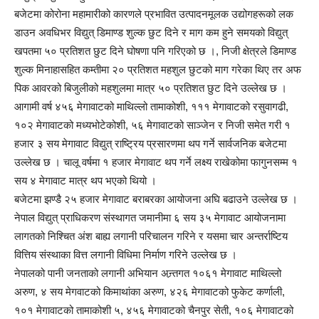
बजेटमा कोरोना महामारीको कारणले प्रभावित उत्पादनमूलक उद्योगहरूको लक
डाउन अवधिभर विद्युत् डिमाण्ड शुल्क छुट दिने र माग कम हुने समयको विद्युत्
खपतमा ५० प्रतिशत छुट दिने घोषणा पनि गरिएको छ ।, निजी क्षेत्रले डिमाण्ड
शुल्क मिनाहासहित कम्तीमा २० प्रतिशत महशुल छुटको माग गरेका थिए तर अफ
पिक आवरको बिजुलीको महशुलमा मात्र ५० प्रतिशत छुट दिने उल्लेख छ ।
आगामी वर्ष ४५६ मेगावाटको माथिल्लो तामाकोशी, १११ मेगावाटको रसुवागढी,
१०२ मेगावाटको मध्यभोटेकोशी, ५६ मेगावाटको साञ्जेन र निजी समेत गरी १
हजार ३ सय मेगावाट विद्युत् राष्ट्रिय प्रसारणमा थप गर्ने सार्वजनिक बजेटमा
उल्लेख छ । चालू वर्षमा १ हजार मेगावाट थप गर्ने लक्ष्य राखेकोमा फागुनसम्म १
सय ४ मेगावाट मात्र थप भएको थियो ।
बजेटमा झण्डै २५ हजार मेगावाट बराबरका आयोजना अघि बढाउने उल्लेख छ ।
नेपाल विद्युत् प्राधिकरण संस्थागत जमानीमा ६ सय ३५ मेगावाट आयोजनामा
लागतको निश्चित अंश बाह्य लगानी परिचालन गरिने र यसमा चार अन्तर्राष्टिय
वित्तिय संस्थाका वित्त लगानी विधिमा निर्माण गरिने उल्लेख छ ।
नेपालको पानी जनताको लगानी अभियान अन्र्तगत १०६१ मेगावाट माथिल्लो
अरुण, ४ सय मेगवाटको किमाथांका अरुण, ४२६ मेगावाटको फुकेट कर्णाली,
१०१ मेगावाटको तामाकोशी ५, ४५६ मेगावाटको चैनपुर सेती, १०६ मेगावाटको