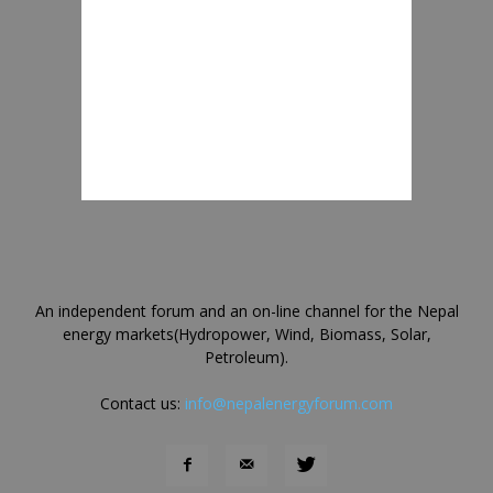
An independent forum and an on-line channel for the Nepal
energy markets(Hydropower, Wind, Biomass, Solar,
Petroleum).
Contact us:
info@nepalenergyforum.com