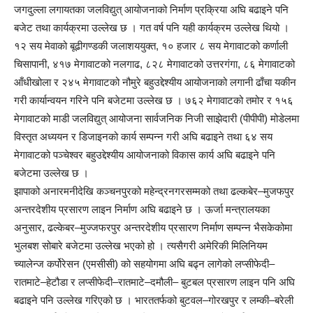
जगदुल्ला लगायतका जलविद्युत् आयोजनाको निर्माण प्रक्रिया अघि बढाइने पनि
बजेट तथा कार्यक्रमा उल्लेख छ । गत वर्ष पनि यही कार्यक्रम उल्लेख थियो ।
१२ सय मेवाको बूढीगण्डकी जलाशययुक्त, १० हजार ८ सय मेगावाटको कर्णाली
चिसापानी, ४१७ मेगावाटको नलगाढ, ८२८ मेगावाटको उत्तरगंगा, ८६ मेगावाटको
आँधीखोला र २४५ मेगावाटको नौमुरे बहुउद्देश्यीय आयोजनाको लगानी ढाँचा यकीन
गरी कार्यान्वयन गरिने पनि बजेटमा उल्लेख छ । ७६२ मेगावाटको तमोर र १५६
मेगावाटको माडी जलविद्युत् आयोजना सार्वजनिक निजी साझेदारी (पीपीपी) मोडेलमा
विस्तृत अध्ययन र डिजाइनको कार्य सम्पन्न गरी अघि बढाइने तथा ६४ सय
मेगावाटको पञ्चेश्वर बहुउद्देश्यीय आयोजनाको विकास कार्य अघि बढाइने पनि
बजेटमा उल्लेख छ ।
झापाको अनारमनीदेखि कञ्चनपुरको महेन्द्रनगरसम्मको तथा ढल्कबेर–मुजफपुर
अन्तरदेशीय प्रसारण लाइन निर्माण अघि बढाइने छ । ऊर्जा मन्त्रालयका
अनुसार, ढल्केबर–मुज्जफरपुर अन्तरदेशीय प्रसारण निर्माण सम्पन्न भैसकेकोमा
भुलबश सोबारे बजेटमा उल्लेख भएको हो । त्यसैगरी अमेरिकी मिलिनियम
च्यालेन्ज कर्पोरेसन (एमसीसी) को सहयोगमा अघि बढ्न लागेको लप्सीफेदी–
रातमाटे–हेटौडा र लप्सीफेदी–रातमाटे–दमौली– बुटबल प्रसारण लाइन पनि अघि
बढाइने पनि उल्लेख गरिएको छ । भारततर्फको बुटवल–गोरखपुर र लम्की–बरेली