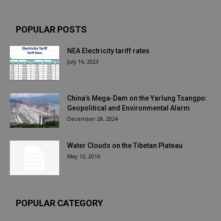
POPULAR POSTS
NEA Electricity tariff rates
July 16, 2023
China’s Mega-Dam on the Yarlung Tsangpo:
Geopolitical and Environmental Alarm
December 28, 2024
Water Clouds on the Tibetan Plateau
May 12, 2016
POPULAR CATEGORY