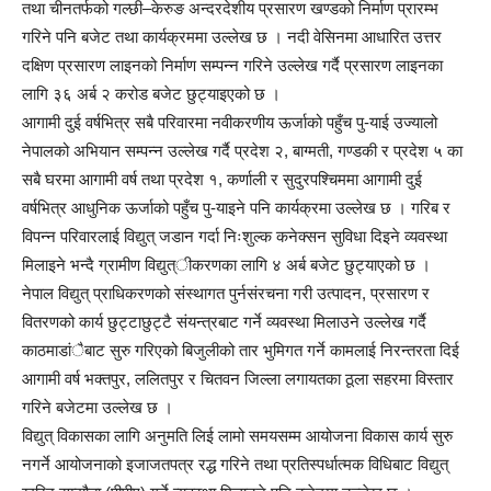
तथा चीनतर्फको गल्छी–केरुङ अन्दरदेशीय प्रसारण खण्डको निर्माण प्रारम्भ
गरिने पनि बजेट तथा कार्यक्रममा उल्लेख छ । नदी वेसिनमा आधारित उत्तर
दक्षिण प्रसारण लाइनको निर्माण सम्पन्न गरिने उल्लेख गर्दै प्रसारण लाइनका
लागि ३६ अर्ब २ करोड बजेट छुट्याइएको छ ।
आगामी दुई वर्षभित्र सबै परिवारमा नवीकरणीय ऊर्जाको पहुँच पु-याई उज्यालो
नेपालको अभियान सम्पन्न उल्लेख गर्दै प्रदेश २, बाग्मती, गण्डकी र प्रदेश ५ का
सबै घरमा आगामी वर्ष तथा प्रदेश १, कर्णाली र सुदुरपश्चिममा आगामी दुई
वर्षभित्र आधुनिक ऊर्जाको पहुँच पु-याइने पनि कार्यक्रमा उल्लेख छ । गरिब र
विपन्न परिवारलाई विद्युत् जडान गर्दा निःशुल्क कनेक्सन सुविधा दिइने व्यवस्था
मिलाइने भन्दै ग्रामीण विद्युत्ीकरणका लागि ४ अर्ब बजेट छुट्याएको छ ।
नेपाल विद्युत् प्राधिकरणको संस्थागत पुर्नसंरचना गरी उत्पादन, प्रसारण र
वितरणको कार्य छुट्टाछुट्टै संयन्त्रबाट गर्ने व्यवस्था मिलाउने उल्लेख गर्दै
काठमाडांैबाट सुरु गरिएको बिजुलीको तार भुमिगत गर्ने कामलाई निरन्तरता दिई
आगामी वर्ष भक्तपुर, ललितपुर र चितवन जिल्ला लगायतका ठूला सहरमा विस्तार
गरिने बजेटमा उल्लेख छ ।
विद्युत् विकासका लागि अनुमति लिई लामो समयसम्म आयोजना विकास कार्य सुरु
नगर्ने आयोजनाको इजाजतपत्र रद्ध गरिने तथा प्रतिस्पर्धात्मक विधिबाट विद्युत्