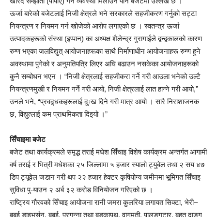
खरिद सम्झौता (पीपीए) गर्ने व्यवस्था मिलाउने पनि बजेटमा उल्लेख छ ।
ऊर्जा बारेको बजेटलाई निजी क्षेत्रले भने सरकारले सहजीकरण गर्नुको सट्टा
नियन्त्रण र नियमन गर्न खोजेको आरोप लगाएको छ । स्वतन्त्र ऊर्जा
उत्पादकहरूको संस्था (इप्पान) का अध्यक्ष शैलेन्द्र गुरागाईंले द्वन्द्वकालको कारण
रुग्ण भएका जलविद्युत् आयोजनाहरूका साथै निर्माणाधीन आयोजनाहरू रुग्ण हुने
अवस्थामा पुगेको र अनुमतिपत्रि लिएर अघि बढाउन नसकेका आयोजनाहरूको
कुनै सम्बोधन भएन । “निजी क्षेत्रलाई सहजीकरा गर्ने गरी आउला भनेको उल्टै
नियन्त्रणमुखी र नियमन गर्ने गरी आयो, निजी क्षेत्रलाई लात हान्ने गरी आयो,”
उनले भने, “प्रवद्र्धकहरूलाई दुःख दिने गरी मात्र आयो । सारै निराशाजनक
छ, विद्युत्लाई कम प्राथमिकता दिइयो ।”
सिँचाइमा बजेट
बजेट तथा कार्यक्रमले समृद्ध तराई मधेश सिँचाइ विशेष कार्यक्रम अन्तर्गत आगामी
वर्ष तराई र भित्री मधेशका २५ जिल्लामा ५ हजार स्यालो ट्युबेल तथा २ सय ४७
डिप ट्यूवेल जडान गरी थप २२ हजार हेक्टर कृषियोग्य जमीनमा भूमिगत सिँचाइ
सुविधा पु-याउन २ अर्ब ३२ करोड विनियोजन गरिएको छ ।
राष्ट्रिय गौरवको सिँचाइ आयोजना रानी जमरा कुलरिया लगायत सिक्टा, भेरी–
बबई डाइभर्सन, बबई, प्रगन्ना तथा बडकापथ, वागमती, पालुङ्गटार, बृहत दाङ्ग