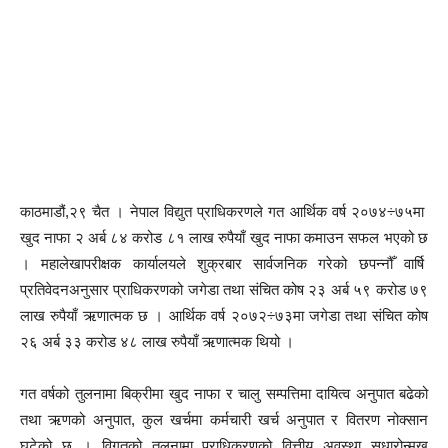
काठमाडौं,२९ चैत । नेपाल विद्युत प्राधिकरणले गत आर्थिक वर्ष २०७४÷७५मा
खुद नाफा २ अर्ब ८४ करोड ८१ लाख रुपैयाँ खुद नाफा कमाउन सफल भएको छ
। महालेखापरीक्षक कार्यालयले शुक्रबार सार्वजनिक गरेको छपन्नौँ वार्षि
प्रतिवेदनअनुसार प्राधिकरणको जगेडा तथा संचित कोष २३ अर्ब ५९ करोड ७९
लाख रुपैयाँ ऋणात्मक छ । आर्थिक वर्ष २०७२÷७३मा जगेडा तथा संचित कोष
२६ अर्ब ३३ करोड ४८ लाख रुपैयाँ ऋणात्मक थियो ।
गत वर्षको तुलनामा बिक्रीमा खुद नाफा र चालु सम्पत्तिमा दायित्व अनुपात बढेको
तथा ऋणको अनुपात, कुल खर्चमा कर्मचारी खर्च अनुपात र वितरण नोक्सान
घटेको छ । विगतको तुलनामा प्राधिकरणको वित्तीय अवस्था सुधारोन्मुख