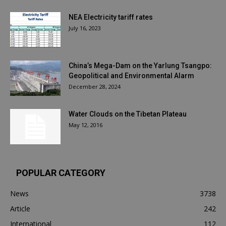
NEA Electricity tariff rates
July 16, 2023
China’s Mega-Dam on the Yarlung Tsangpo:
Geopolitical and Environmental Alarm
December 28, 2024
Water Clouds on the Tibetan Plateau
May 12, 2016
POPULAR CATEGORY
News
3738
Article
242
International
112