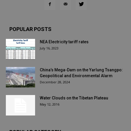
POPULAR POSTS
NEA Electricity tariff rates
July 16, 2023
China’s Mega-Dam on the Yarlung Tsangpo:
Geopolitical and Environmental Alarm
December 28, 2024
Water Clouds on the Tibetan Plateau
May 12, 2016