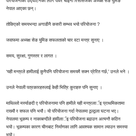
परियोजनाको उद्घाटनका लागि पावर चाइना रिर्सोसेजका अध्यक्ष सेङ युमिङ
नेपाल आएका छन्।
तोकिएको समयभन्दा अगाडीनै कसरी सम्भव भयो परियोजना ?
जवाफमा अध्यक्ष सेङ युमिङ सफलताको चार वटा मन्त्र सुनाए ।
समय, सुरक्षा, गुणस्तर र लागत ।
‘यही मन्त्रले हामीलाई कुनैपनि परियोजना समयमै सक्न प्रेरित गर्छ,’ उनले भने ।
उनले नेपाली पत्रकारहरुलाई केही भित्रि कुराहरु पनि सुनाए ।
माथिल्लो मर्स्याङदी ए परियोजनामा पनि हामीले यही मन्त्रलार्इ प्राथमिकतामा
राख्यौ र सफल पनि भयौ। यो परियोजना गर्दा नेपालमा ठूल्ठूला घटना भए।
नेपालमा भूकम्प र नाकाबन्दीले हामीलार्इ परियोजना बढाउन अत्यन्तै कठिन
भयो। भूकम्पका कारण चीनबाट निर्माणका लागि आवश्यक सामान ल्याउन समस्या
भयो।