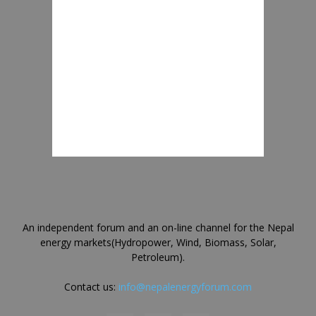
An independent forum and an on-line channel for the Nepal
energy markets(Hydropower, Wind, Biomass, Solar,
Petroleum).
Contact us:
info@nepalenergyforum.com