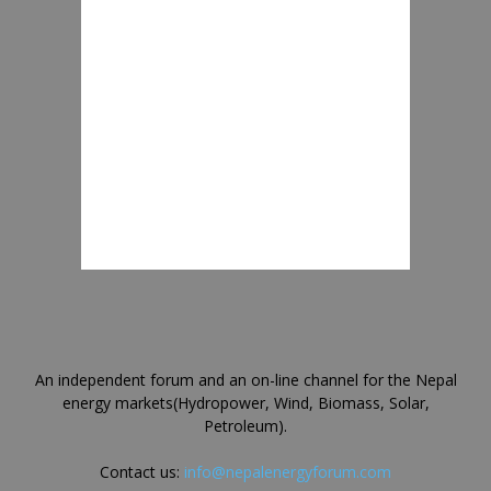
An independent forum and an on-line channel for the Nepal
energy markets(Hydropower, Wind, Biomass, Solar,
Petroleum).
Contact us:
info@nepalenergyforum.com