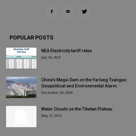
POPULAR POSTS
NEA Electricity tariff rates
July 16, 2023
China’s Mega-Dam on the Yarlung Tsangpo:
Geopolitical and Environmental Alarm
December 28, 2024
Water Clouds on the Tibetan Plateau
May 12, 2016