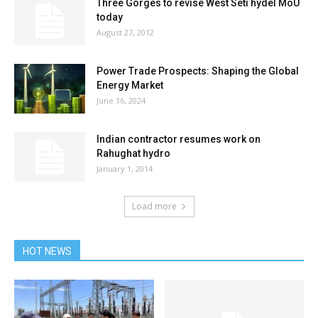
Three Gorges to revise West Seti hydel MoU
today
August 27, 2012
Power Trade Prospects: Shaping the Global
Energy Market
June 16, 2024
Indian contractor resumes work on
Rahughat hydro
January 1, 2014
Load more
HOT NEWS