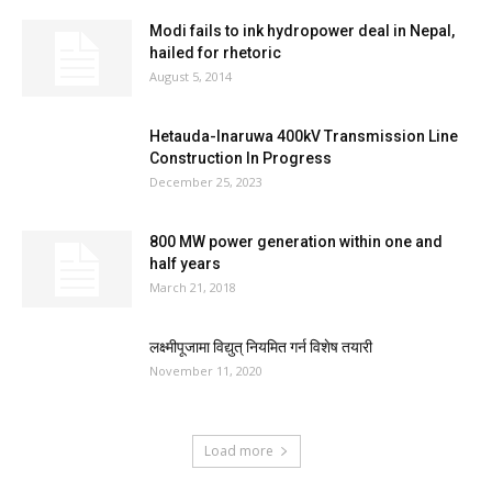
Modi fails to ink hydropower deal in Nepal,
hailed for rhetoric
August 5, 2014
Hetauda-Inaruwa 400kV Transmission Line
Construction In Progress
December 25, 2023
800 MW power generation within one and
half years
March 21, 2018
लक्ष्मीपूजामा विद्युत् नियमित गर्न विशेष तयारी
November 11, 2020
Load more