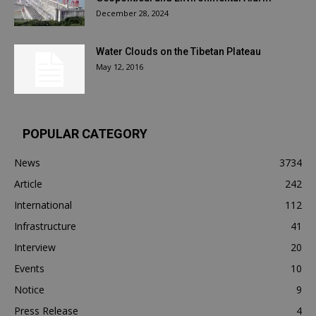
December 28, 2024
Water Clouds on the Tibetan Plateau
May 12, 2016
POPULAR CATEGORY
News
3734
Article
242
International
112
Infrastructure
41
Interview
20
Events
10
Notice
9
Press Release
4