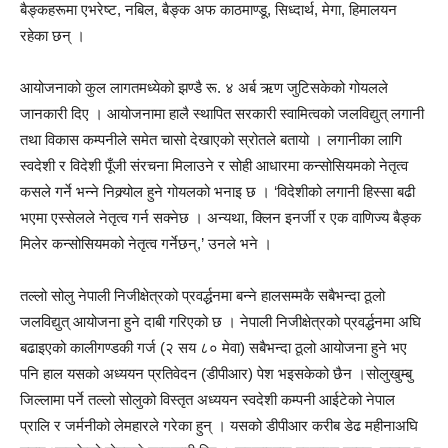
बैङ्कहरूमा एभरेष्ट, नबिल, बैङ्क अफ काठमाण्डू, सिध्दार्थ, मेगा, हिमालयन
रहेका छन् ।
आयोजनाको कुल लागतमध्येको झण्डै रू. ४ अर्ब ऋण जुटिसकेको गोयलले
जानकारी दिए । आयोजनामा हालै स्थापित सरकारी स्वामित्वको जलविद्युत् लगानी
तथा विकास कम्पनीले समेत चासो देखाएको स्रोतले बतायो । लगानीका लागि
स्वदेशी र विदेशी पूँजी संरचना मिलाउने र सोही आधारमा कन्सोसियमको नेतृत्व
कसले गर्ने भन्ने निक्र्योल हुने गोयलको भनाइ छ । ‘विदेशीको लगानी हिस्सा बढी
भएमा एस्सेलले नेतृत्व गर्न सक्नेछ । अन्यथा, क्लिन इनर्जी र एक वाणिज्य बैङ्क
मिलेर कन्सोसियमको नेतृत्व गर्नेछन्,’ उनले भने ।
तल्लो सोलु नेपाली निजीक्षेत्रको प्रवर्द्धनमा बन्ने हालसम्मकै सबैभन्दा ठूलो
जलविद्युत् आयोजना हुने दाबी गरिएको छ । नेपाली निजीक्षेत्रको प्रवर्द्धनमा अघि
बढाइएको कालीगण्डकी गर्ज (२ सय ८० मेवा) सबैभन्दा ठूलो आयोजना हुने भए
पनि हाल यसको अध्ययन प्रतिवेदन (डीपीआर) पेश भइसकेको छैन ।सोलुखुम्बु
जिल्लामा पर्ने तल्लो सोलुको विस्तृत अध्ययन स्वदेशी कम्पनी आईटेको नेपाल
प्रालि र जर्मनीको लेमहारले गरेका हुन् । यसको डीपीआर करीब डेढ महीनाअघि