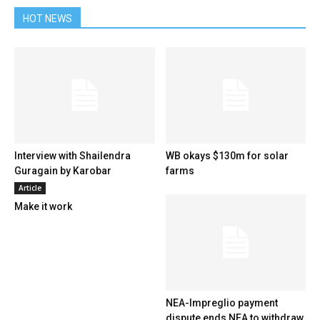
HOT NEWS
Interview with Shailendra
WB okays $130m for solar
Guragain by Karobar
farms
Article
Make it work
NEA-Impreglio payment
dispute ends NEA to withdraw