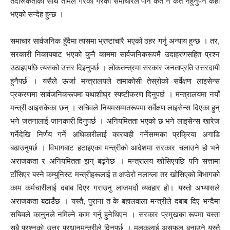
तदारूकताका साथ तामेल गरेको गरेको समाचारले पनि कतै न कतै नहुनुपर्ने केही
भएको सन्देह हुन्छ ।
समाचार सार्वजनिक हुँदैमा त्यसमा भ्रष्टाचारै भएको ठहर गर्नु अन्याय हुन्छ । तर,
सरकारी निकायबाट भएको कुनै काममा सार्वजनिकरूपमै उदाहरणसहित प्रश्न
उठाइएपछि त्यसको उत्तर दिइनुपर्छ । लोकतन्त्रमा सरकार जनताप्रति उत्तरदायी
हुनैपर्छ । यसैले ऊर्जा मन्त्रालयले तामाकोसी तेस्रोको सर्वेक्षण लाइसेन्स
प्रकरणमा सार्वजनिकरूपमा यथाशीघ्र स्पष्टीकरण दिनुपर्छ । मन्त्रालयमा नयाँ
मन्त्री आइसकेका छन् । सचिवले नियमसम्मतरूपमा सर्वेक्षण लाइसेन्स दिएका हुन्
भने जतनालाई जानकारी दिनुपर्छ । अनियमितता भएको छ भने लाइसेन्स खारेज
गर्नेदेखि निर्णय गर्ने अधिकारीलाई कारबाही गर्नेसम्मका प्रक्रिया अगाडि
बढाउनुपर्छ । विभागबाट हटाइएका मन्त्रीको आदेशमा सरकार चलाउने हो भने
अराजकता र अनियमितता झन् बढ्नेछ । मन्त्रालय खोसिएपछि पनि सत्तामा
टाँसिएर बस्ने कम्युनिस्ट मन्त्रीहरूलाई त अप्ठेरो नलाग्ला तर खोसिएको विभागको
काम कर्मचारीलाई दबाब दिएर गराउनु लाजमर्दो व्यवहार हो। यस्तो अभ्यासले
अराजकता बढाउँछ । यस्तै, पुराना त के बहालवाला मन्त्रीले दबाब दिए भन्दैमा
सचिवले कानुनले नमिल्ने काम गर्नु हुनेथिएन । सरकार प्रमुखका रूपमा यस्ता
सबै प्रश्नको उत्तर प्रधानमन्त्रीले दिनुपर्छ । मुलुकलाई असफल बनाउने यस्तै