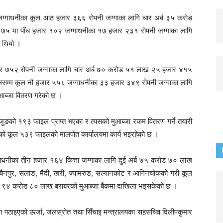
जग्गाधनीका कूल आठ हजार ३६६ रोपनी जग्गाका लागि चार अर्ब ३५ करोड
०७५ मा पाँच हजार १०२ जग्गाधनीका १७ हजार २३१ रोपनी जग्गाका लागि
 थियो ।
ार ७५२ रोपनी जग्गाका लागि चार अर्ब ७० करोड ५१ लाख २५ हजार ४१५
ालसम्म कूल नौ हजार ५५८ जग्गाधनीका ३३ हजार ३४९ रोपनी जग्गाका लागि
ब्जा वितरण गरेको छ ।
जुङको १९३ फाइल प्राप्त भएका र त्यसको मुआब्जा रकम वितरण गर्ने तयारी
वाको कूल ५३९ फाइलको मालपोत कार्यालयमा कार्य भइरहेको छ ।
ाधनीका तीन हजार १६४ कित्ता जग्गाका लागि दुई अर्ब ७५ करोड ७० लाख
चैनपुर, सलाङ, मैदी, खरी, ज्यामरुङ, सल्यानकोट र आगिनचोकको गरी कूल
्ब ९४ करोड ८० लाख बराबरको मुआब्जा बैंकमा दाखिला भइसकेको छ ।
मा पठाइएको ऊर्जा, जलस्रोत तथा सिँचाइ मन्त्रालयका सहसचिव दिलीपकुमार