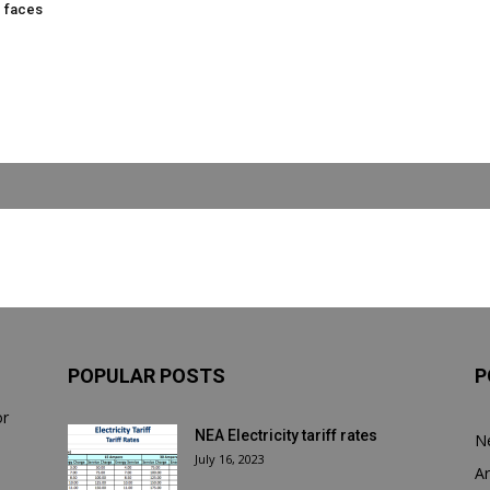
g faces
POPULAR POSTS
P
or
NEA Electricity tariff rates
N
July 16, 2023
Ar