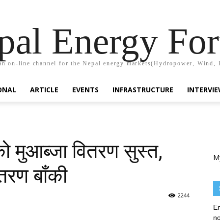
pal Energy Fo
n on-line channel for the Nepal energy markets(Hydropower, Wind, 
ONAL
ARTICLE
EVENTS
INFRASTRUCTURE
INTERVI
 मुआब्जा वितरण सुस्त,
M
तरण बाँकी
2244
En
no