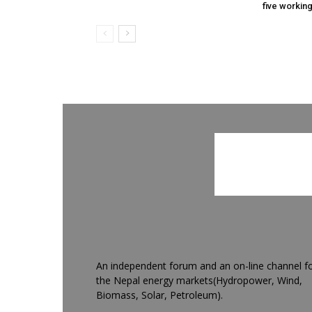
five workin
An independent forum and an on-line channel f
the Nepal energy markets(Hydropower, Wind,
Biomass, Solar, Petroleum).