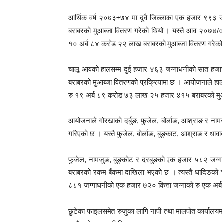
आर्थिक वर्ष २०७३÷७४ मा दुवै जिल्लाका एक हजार ९९३ 
बराबरको मुआब्जा वितरण गरेको थियो । यस्तै आव २०७४/
१० अर्ब ८४ करोड २२ लाख बराबरको मुआब्जा वितरण गरेको
चालू आवको हालसम्म दुई हजार ४६३ जग्गाधनीको सात हज
बराबरको मुआब्जा वितरणको प्रक्रियामा छ । आयोजनाले ह
रु १९ अर्ब ८९ करोड ७३ लाख २५ हजार ४१५ बराबरको मुआ
आयोजनाले गोरखाको दर्बुङ, फुजेल, बोर्लाङ, आश्राङ र नाम
गरिएको छ । यस्तै फुजेल, बोर्लाङ, बुङ्काट, आश्राङ र धा
फुजेल, नामजुङ, बुङ्कोट र दरबुङको एक हजार ५८२ जग्ग
बराबरको रकम बैंकमा दाखिला भएको छ । त्यस्तै धादिङको 
८८१ जग्गाधनीको एक हजार ७२० कित्ता जग्गाको रु एक अर
छुटेका फाइलसमेत रुजुका लागि नापी तथा मालपोत कार्यालय