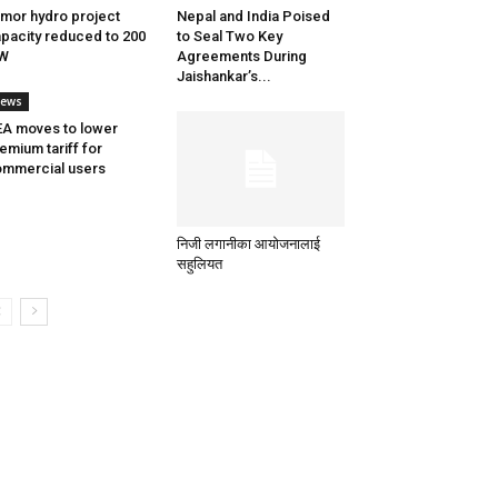
mor hydro project
Nepal and India Poised
pacity reduced to 200
to Seal Two Key
W
Agreements During
Jaishankar’s...
ews
A moves to lower
emium tariff for
mmercial users
निजी लगानीका आयोजनालाई
सहुलियत