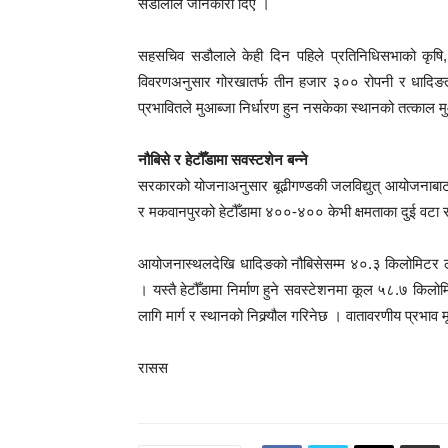
सडौलाले जानकारी दिए ।
सहसचिव सडौलाले केही दिन पहिले प्रतिनिधिसभाको कृषि
विवरणअनुसार गोरखातर्फ तीन हजार ३०० रोपनी र धादिङतर
प्रभावितले मुआब्जा निर्धारण हुन नसकेका स्थानको तत्काल म
नौबिसे र हेटौँडामा सवस्टशेन बन्ने
सरकारको योजनाअनुसार बूढीगण्डकी जलविद्युत् आयोजनाबाट उ
र मकवानपुरको हेटौँडामा ४००-४०० केभी क्षमताका दुई वटा 
आयोजनास्थलदेखि धादिङको नौबिसेसम्म ४०.३ किलोमिटर लामो 
। यस्तै हेटौँडामा निर्माण हुने सवस्टेशनमा कूल ५८.७ कि
लागि मार्ग र स्थानको निक्र्यौल गरिनेछ । वातावरणीय प्रभाव 
रासस