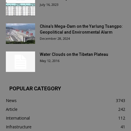
July 16, 2023
China’s Mega-Dam on the Yarlung Tsangpo:
Geopolitical and Environmental Alarm
December 28, 2024
Water Clouds on the Tibetan Plateau
May 12, 2016
POPULAR CATEGORY
News
3743
Article
242
International
112
Infrastructure
41