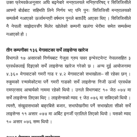
उक्त फ्रेमवर्कअनुसार अघि बढ्नेबारे मन्त्रालयले मन्त्रिपरिषद् र सिजिजिसीले
आफ्नो बोर्डबाट सहिमति लिने निर्णय भए पनि पुनः सिजिजिसी मन्त्रालयको
सम्पर्कमै नआएको ऊर्जामन्त्री वर्षमान पुनले बताउँदै आएका थिए । सिजिजिसीले
नै नेपाली साझेदारसँग मिलेर खोलेको कम्पनी खलंगा भेरीमा समेत सम्पर्कमा
नआएको हो ।
तीन कम्पनीका १३६ मेगावाटका सर्भे लाइसेन्स खारेज
विभागले १७ असारको निर्णयबाट गेजुवा ग्रुप पावर इन्भेस्टमेन्ट नेपालसहित ३
प्रवर्धकलाई दिइएको सर्भे लाइसेन्स खारेज गरेको छ । अन्य दुई आयोजनामा
४.३६० मेगावाटको गमरी गाड र ४.२ मेगावाटको सभाखोला– सी रहेका छन् ।
रुकुमको रन्मामेकोटमा पर्ने गमरी गाडको सर्भे लाइसेन्स निजी ऊर्जा प्रवर्धक
रामप्रसाद आचार्यको नाममा रहेको थियो । उनले विभागबाट १० जेठ ०७४ मा
सर्भे लाइसेन्स लिएका थिए । लाइसेन्सको म्याद ९ जेठ ०७६ मा सकिएको थियो ।
त्यस्तै, संखुवासभाको बाह्रबिसे बजार, सभापोखरीमा पर्ने सभाखोला सीको सर्भे
लाइसेन्स ११ असार ०७४ मा अर्बिट इनर्जी प्रालिले लिएको थियो । यसको म्याद
१० असार ०७६ सम्म थियो ।