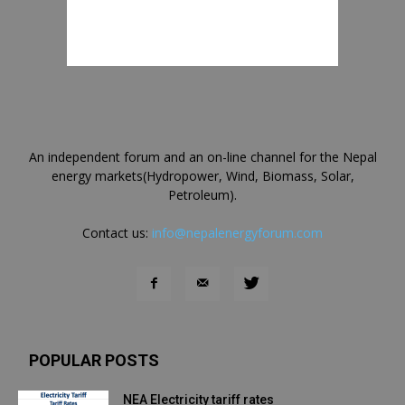
An independent forum and an on-line channel for the Nepal
energy markets(Hydropower, Wind, Biomass, Solar,
Petroleum).
Contact us:
info@nepalenergyforum.com
POPULAR POSTS
NEA Electricity tariff rates