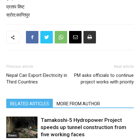
प्रताप विष्ट
स्रोत:कान्तिपुर
Previous article
Next article
Nepal Can Export Electricity in
PM asks officials to continue
Third Countries
project works with priority
RELATED ARTICLES
MORE FROM AUTHOR
Tamakoshi-5 Hydropower Project
speeds up tunnel construction from
five working faces
News