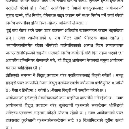
हाउसको सिभिल वर्कको कार्य पनि नेपाली कम्पनी साउथ एसियन इन्फा इस्टक्चर
प्रालिले गरेको हो । नेपाली प्राविधिक र नेपाली मजदुरहरूबाट आयोजनाको
सुरुङ खन्ने, बाँध निर्माण, पेनेस्टक पाइप जडान गर्ने स्थल निर्माण गर्ने कार्य गरेको
निर्माण कम्पनीका इन्जिनियर महेन्द्र अधिकारीले बताए ।
‘दुई वटा रोटर रहने उक्त पावर हाउसमा अधिकांश उपकरणहरू जडान भइसकेका
छन् । उक्त आयोजनाको ६ सय मिटर लामो पेनेस्टक पाइप रहनेछ ।
‘स्थानीयबासीसमेत रहेका भीमफेदी गाउँपालिकाको अध्यक्ष हिदम लामालगायत
जनप्रतिनिधिहरूको सहयोग भएकाले निर्माण कार्यलाई गति दिन सहज भएको छ,’
आवासीय इन्जिनियर बोम्जनले भने, ‘यो विद्युत् आयोजना नेपालको नमुना आयोजना
बनाउन चाहिरहेका छौं ।’
तोकिएको समयमा नै विद्युत् उत्पादन गरेर प्राधिकरणलाई बिक्री गर्नेछौं । मान्डु
हाइड्रो पावर कम्पनीले नेपाल विद्युत् प्राधिकरणसँग वर्षायाममा प्रतियुनिट ४ रुपैयाँ
४० पैसा र हिउँदमा ८ रुपैयाँ ४०पैसामा बिक्री गर्ने सम्झौता गरेको छ ।
आयोजनाको इलेक्ट्रो मेकानिकलको काम चाइनिज कम्पनीले गरिरहेको छ । उक्त
आयोजनाले विद्युत् उत्पादन गरेर कुलेखानी प्रथमको सबस्टेसन धोर्सिङको
राष्ट्रिय प्रसारण लाइनमा जोड्ने योजना रहेको छ । उक्त आयोजनाको पावर
हाउसवाट कुलेखानी प्रथमकोसबस्टेसन साढे १३ किलोमिटरको दूरीमा रहेको
छ ।