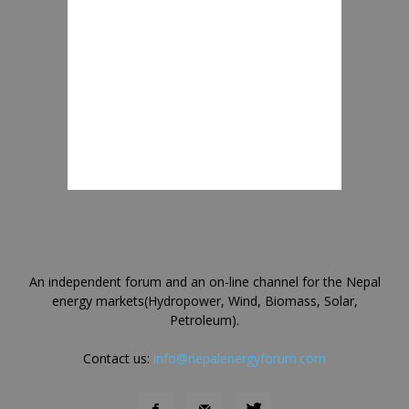
An independent forum and an on-line channel for the Nepal
energy markets(Hydropower, Wind, Biomass, Solar,
Petroleum).
Contact us:
info@nepalenergyforum.com