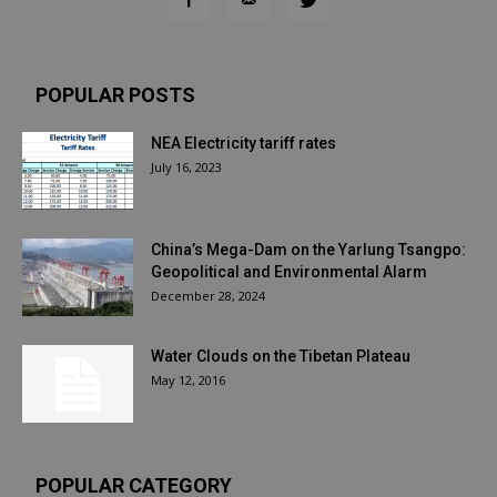
POPULAR POSTS
NEA Electricity tariff rates
July 16, 2023
China’s Mega-Dam on the Yarlung Tsangpo:
Geopolitical and Environmental Alarm
December 28, 2024
Water Clouds on the Tibetan Plateau
May 12, 2016
POPULAR CATEGORY