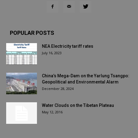
POPULAR POSTS
NEA Electricity tariff rates
July 16, 2023
China’s Mega-Dam on the Yarlung Tsangpo:
Geopolitical and Environmental Alarm
December 28, 2024
Water Clouds on the Tibetan Plateau
May 12, 2016