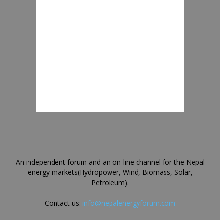
An independent forum and an on-line channel for the Nepal
energy markets(Hydropower, Wind, Biomass, Solar,
Petroleum).
Contact us:
info@nepalenergyforum.com