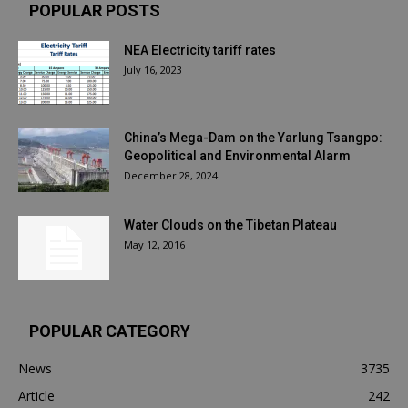
POPULAR POSTS
NEA Electricity tariff rates
July 16, 2023
China’s Mega-Dam on the Yarlung Tsangpo:
Geopolitical and Environmental Alarm
December 28, 2024
Water Clouds on the Tibetan Plateau
May 12, 2016
POPULAR CATEGORY
News
3735
Article
242