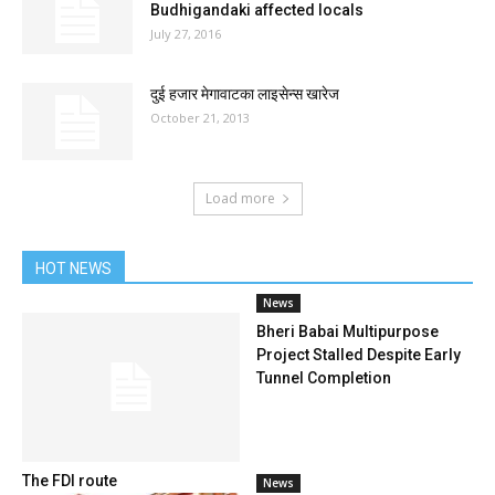
Budhigandaki affected locals
July 27, 2016
दुई हजार मेगावाटका लाइसेन्स खारेज
October 21, 2013
Load more
HOT NEWS
News
Bheri Babai Multipurpose
Project Stalled Despite Early
Tunnel Completion
The FDI route
News