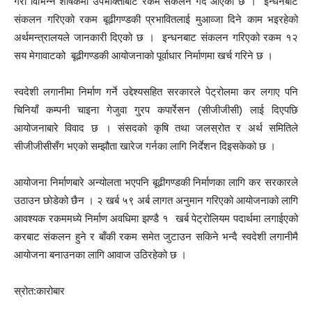
गरी विभिन्न शीर्षकमा उपभोक्ताबाट रकम संकलन गर्दै आएको छ । इन्धनबाट
संकलन गरिएको रकम बूढीगण्डकी प्रभावितलाई मुआव्जा दिने काम भइरहेको
अर्थमन्त्रालयले जानकारी दिएको छ । इन्धनबाट संकलन गरिएको रकम १२
सय मेगावाटको बूढीगण्डकी आयोजनाको पूर्वाधार निर्माणमा खर्च गरिने छ ।
स्वदेशी लगानीमा निर्माण गर्ने उद्देश्यसहित सरकारले पेट्रोलमा कर लगाए पनि
चिनियाँ कम्पनी चाइना गेजुवा गु्रप कपार्रेसन (सीजीजीसी) लाई दिएपछि
आयोजनाबारे विवाद छ । संसदको कृषि तथा जलस्रोत र अर्थ समितिले
सीजीजीसीसँग भएको सम्झौता खारेज गर्नका लागि निर्देशन दिइसकेको छ ।
आयोजना निर्माणबारे अन्योलता भएपनि बूढीगण्डकी निर्माणका लागि कर सरकारले
उठाउन छोडेको छैन । २ खर्ब ५९ अर्ब लागत अनुमान गरिएको आयोजनाको लागि
आवश्यक रकममध्ये निर्माण अवधिमा झण्डै १ खर्ब पेट्रोलियम पदार्थमा लगाईएको
करबाट संकलन हुने र बाँकी रकम समेत जुटाउन सकिने भन्दै स्वदेशी लगानीमै
आयोजना बनाउनका लागि आवाज उठिरहेको छ ।
स्रोत:कारोबार