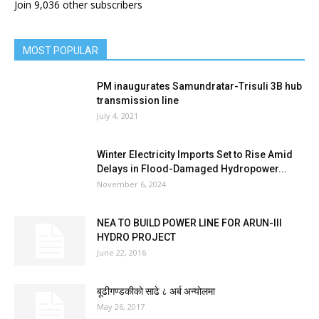
Join 9,036 other subscribers
MOST POPULAR
PM inaugurates Samundratar-Trisuli 3B hub
transmission line
July 4, 2021
Winter Electricity Imports Set to Rise Amid
Delays in Flood-Damaged Hydropower...
November 6, 2024
NEA TO BUILD POWER LINE FOR ARUN-III
HYDRO PROJECT
June 22, 2016
बूढीगण्डकीको साढे ८ अर्ब अन्योलमा
May 26, 2017