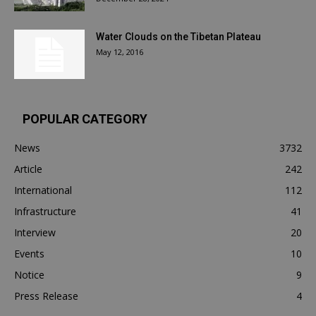
Water Clouds on the Tibetan Plateau
May 12, 2016
POPULAR CATEGORY
News
3732
Article
242
International
112
Infrastructure
41
Interview
20
Events
10
Notice
9
Press Release
4