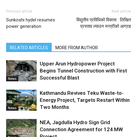
Previous article
Next article
Sunkoshi hydel resumes
विद्युतीय प्रविधिको विकास : लिखित
power generation
प्रस्ताव ल्याउन मन्त्रीको आग्रह
RELATED ARTICLES
MORE FROM AUTHOR
Upper Arun Hydropower Project
Begins Tunnel Construction with First
Successful Blast
News
Kathmandu Revives Teku Waste-to-
Energy Project, Targets Restart Within
Two Months
News
NEA, Jagdulla Hydro Sign Grid
Connection Agreement for 124 MW
Project