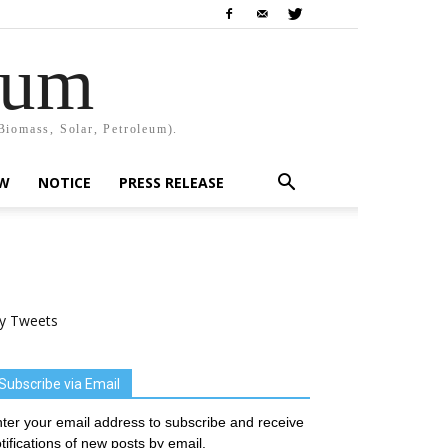
rum
Biomass, Solar, Petroleum).
EW
NOTICE
PRESS RELEASE
y Tweets
Subscribe via Email
ter your email address to subscribe and receive
tifications of new posts by email.