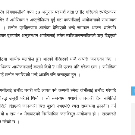
खरिद नियमावलीको दफा ३७ अनुसार परामर्श दाता छनौट गरिएको स्पष्टिकरण
गेर नै अमेरिकन र अष्ट्रोलियन दुई वटा कम्पनीलाई आयोजनाको सम्भाव्यता
ाए । छनौट प्रक्रियामा आशंका देखिएको भन्दै समाचार आउन थालेपछि
तियार दुरुपयोग अनुसन्धान आयोगलाई समेत स्पष्टिकरणसहितको पत्र दिइएको
नौटमा आर्थिक चलखेल हुन आएको देखिएको भन्दै आपत्ति जनाएका थिए ।
्ने अधिकार आयोजनालाई कसले दियो ? भनि प्रश्न पनि गरेका छन । समितिका
तालाई छनौट नगरिएको भन्दै आपत्ति पनि जनाएका हुन् ।
 कम्पनीलाई छनौट नगरी बढि लागत पर्ने कम्पनी स्मेक जेभीलाई छनौट गरेपछि
रुद्ध उजुरी परेको थियो । सो सम्बन्धमा यथार्थ जानकारी दिन समितिले
े दिइएको जानकारी चित्त बुझ्दो नभएपछि त्यस सम्बन्धमा छानवीन गर्न
ो यो ४ सय १० मेगावाटको निर्माणाधिन जलविद्युत आयोजना हो । सरकारले
नि गरेको छ ।