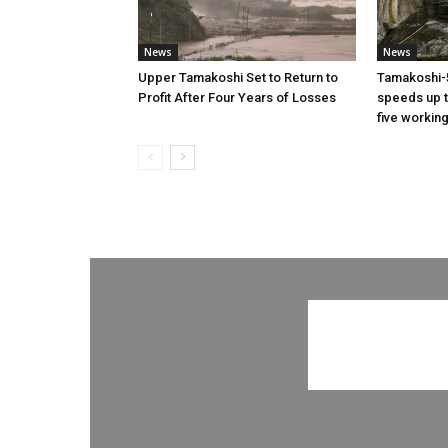
News
News
Upper Tamakoshi Set to Return to
Tamakoshi-
Profit After Four Years of Losses
speeds up t
five workin