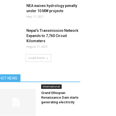
NEA waives hydrology penalty
under 10 MW projects
May 11, 2021
Nepal’s Transmission Network
Expands to 7,760 Circuit
Kilometers
August 17, 2025
Load more
HOT NEWS
International
Grand Ethiopian
Renaissance Dam starts
generating electricity