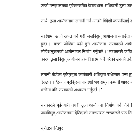
ऊर्जा मन्त्रालयका पूर्वसहसचिव केशवध्वज अधिकारी ठूला जलवि
साथै, ठूला आयोजनामा लगानी गर्न आउने विदेशी कम्पनीलाई डल
स्वदेशमा ऊर्जा खपत गर्ने गरी जलविद्युत् आयोजना बनाउँद
हुन्छ । यस्ता जोखिम बढी हुने आयोजना सरकारले आफैंले 
सोहीअनुसारको आयोनाहरू निर्माण गर्नुपर्छ ।’ सरकारले जटिल
कारण ठूला विद्युत् आयोजनाहरू विवादमा पर्ने गरेको उनको तर
लगानी बोर्डका पूर्वप्रमुख कार्यकारी अधिकृत राधेश्याम पन्त ठू
देख्छन् । ‘ठेक्का प्रक्रिया पारदर्शी भए राम्रा कम्पनी आएर
भन्नेमा पनि सरकारले अध्ययन गर्नुपर्छ ।’
सरकारले पूर्वतयारी नगरी ठूला आयोजना निर्माण गर्न दि
जलविद्युत् आयोजनामा देखिएको समस्याबाट सरकारले पाठ सिके
स्रोत:कान्तिपुर