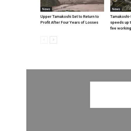
News
News
Upper Tamakoshi Set to Return to
Tamakoshi-
Profit After Four Years of Losses
speeds up t
five workin