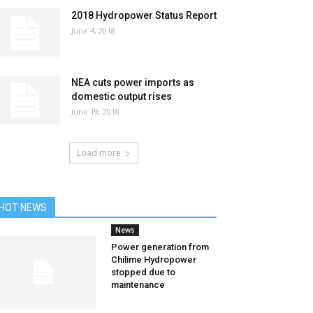
2018 Hydropower Status Report
June 4, 2018
NEA cuts power imports as
domestic output rises
June 19, 2018
Load more
HOT NEWS
News
Power generation from
Chilime Hydropower
stopped due to
maintenance