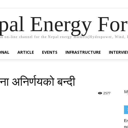
pal Energy Fo
n on-line channel for the Nepal energy markets(Hydropower, Wind, 
ONAL
ARTICLE
EVENTS
INFRASTRUCTURE
INTERVI
ना अनिर्णयको बन्दी
M
2577
En
no