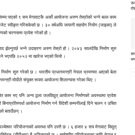
ऊर
दो
िम्मा पाएको ९ सय मेगावाटकै अर्को आयोजना अरुण तेस्रोको भन्ने बल्ल काम
ेट स्वीकृत गरिसकेको छ । ३० वर्षअघि जापानी सहयोग नियोग (जाइका) ले
ाणको चरणसम्म प्रवेश गरेको हो ।
वाद झेल्नुपर्छ भन्ने उदाहरण अरुण तेस्रो हो । २०४३ सालदेखि निर्माण सुरु
सम्
गराउने भएपछि २०५२ मा खारेज भएको थियो ।
धम
र्माण सुरु गरेको छ । भारतीय प्रधानमन्त्री नेपाल भ्रमणमा आएको बेला
नमन्त्री मोदीले संयुक्त रूपमा आयोजना शिलान्यास गरेका थिए ।
ीत काम भए पनि अन्य ठूला जलविद्युत् आयोजना निर्माणको अवस्थामा प्रवेश
 बिनाप्रतिस्पर्धा आयोजना निर्माण गर्न विदेशी कम्पनीलाई दिने चलन र उचित
को बताउँछन् ।
पञ्चेश्वर परियोजनाको अवस्था पनि उस्तै छ । ६ हजार ४ सय मेगावाट विद्युत्
्रतिवेदन (डीपीआर) मै अड्किएको छ । बहुद्देश्यीय परियोजनाका लागि नेपाल र