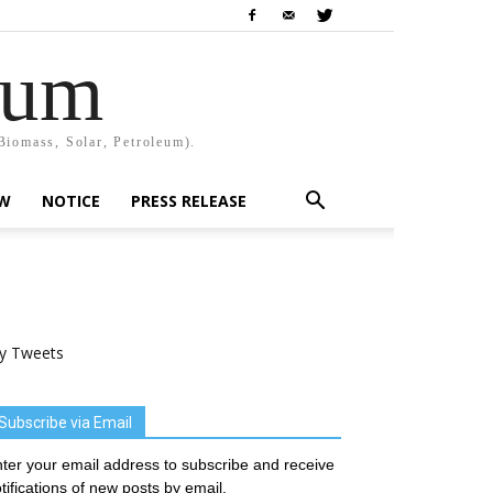
rum
Biomass, Solar, Petroleum).
EW
NOTICE
PRESS RELEASE
y Tweets
Subscribe via Email
ter your email address to subscribe and receive
tifications of new posts by email.