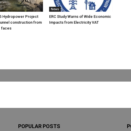
News
5 Hydropower Project
ERC Study Warns of Wide Economic
unnel construction from
Impacts from Electricity VAT
g faces
POPULAR POSTS
P