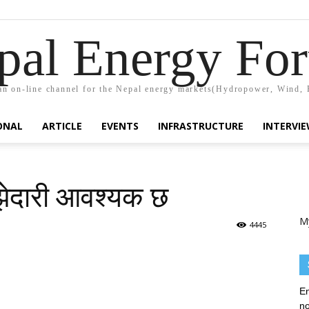
pal Energy Fo
n on-line channel for the Nepal energy markets(Hydropower, Wind, 
ONAL
ARTICLE
EVENTS
INFRASTRUCTURE
INTERVI
साझेदारी आवश्यक छ
M
4445
En
no