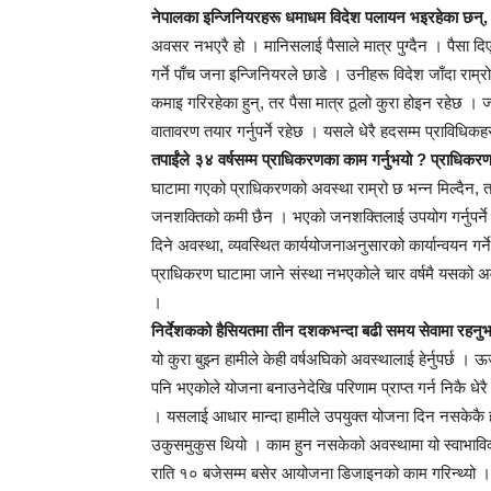
नेपालका इन्जिनियरहरू धमाधम विदेश पलायन भइरहेका छन्,
अवसर नभएरै हो । मानिसलाई पैसाले मात्र पुग्दैन । पैसा दिएर
गर्ने पाँच जना इन्जिनियरले छाडे । उनीहरू विदेश जाँदा राम
कमाइ गरिरहेका हुन्, तर पैसा मात्र ठूलो कुरा होइन रहेछ । ज
वातावरण तयार गर्नुपर्ने रहेछ । यसले धेरै हदसम्म प्राविध
तपाईंले ३४ वर्षसम्म प्राधिकरणका काम गर्नुभयो ? प्राधिक
घाटामा गएको प्राधिकरणको अवस्था राम्रो छ भन्न मिल्दैन, तर
जनशक्तिको कमी छैन । भएको जनशक्तिलाई उपयोग गर्नुपर्ने हु
दिने अवस्था, व्यवस्थित कार्ययोजनाअनुसारको कार्यान्वयन गर्
प्राधिकरण घाटामा जाने संस्था नभएकोले चार वर्षमै यसको अवस
।
निर्देशकको हैसियतमा तीन दशकभन्दा बढी समय सेवामा रहनुभ
यो कुरा बुझ्न हामीले केही वर्षअघिको अवस्थालाई हेर्नुपर्छ । ऊर
पनि भएकोले योजना बनाउनेदेखि परिणाम प्राप्त गर्न निकै धेर
। यसलाई आधार मान्दा हामीले उपयुक्त योजना दिन नसकेकै ह
उकुसमुकुस थियो । काम हुन नसकेको अवस्थामा यो स्वाभाव
राति १० बजेसम्म बसेर आयोजना डिजाइनको काम गरिन्थ्यो । म