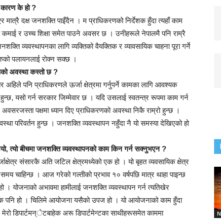
 कारण के हो ?
 मात्रै दक्ष जनशक्ति पाइँदैन । म प्राधिकरणको निर्देशक हुँदा त्यहाँ काम
्रो कमाई र उच्च शिक्षा समेत पाउने अवसर छ । उनीहरूले नेपालमै पनि राम्रै
नशक्ति व्यवस्थापनका लागि व्यक्तिको वैयक्तिक र व्यावसायिक चाहना पूरा गर्ने
िकहरुको पलायनलाई रोक्न सक्छ ।
रणको अवस्था कस्तो छ ?
 अहिले पनि प्राधिकरणले ऊर्जा क्षेत्रमा गर्नुपर्ने कामका लागि आवश्यक
न्छ, यसो गर्न सरकार जिम्मेवार छ । यदि उसलाई स्वतन्त्र रूपमा काम गर्न
ने अवसरजस्ता पक्षमा ध्यान दिए प्राधिकरणको अवस्था निकै राम्रो हुन्छ ।
्था परिवर्तन हुन्छ । जनशक्ति व्यवस्थापन नहुँदा नै यो समस्या देखिएको हो
यो, त्यो बीचमा जनशक्ति व्यवस्थापनको काम किन गर्न सक्नुभएन ?
्जाक्षेत्र संसारकै अति जटिल क्षेत्रमध्येको एक हो । यो बृहत व्यवसायिक क्षेत्र
ै समय चाहिन्छ । आज गरेको गल्तीको प्रभाव १० वर्षपछि मात्र थाहा पाइन्छ
ो । योजनाको अभावमा हामीलाई जनशक्ति व्यवस्थापन गर्न त्यतिखेर
िक पनि हो । चिलिमे आयोजना यसैको उपज हो । यो आयोजनाको काम हुँदा
ेरो डिपार्टमन्ेटबाहेक अरू डिपार्टमेन्टका साथीहरूसमेत काममा
N