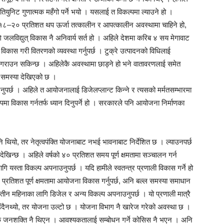
रतियुनिट गुणात्मक महँगो पर्ने भयो । यसलाई त विकल्पमा ल्याउने हो ।
। १८–२० प्रतिशत थप ऊर्जा तत्कालीन र आपत्कालीन अवस्थामा चाहिने हो,
ि जलविद्युत् विकास नै अनिवार्य सर्त हो । अहिले देशमा करिब ४ सय मेगावाट
विकास गरी वितरणको व्यवस्था गर्नुपर्छ । टुक्रे उत्पादनको विधिलाई
भागी गराउन सकिन्छ । अहिलेकै अवस्थामा छाड्ने हो भने वातावरणलाई समेत
नि समस्या देखिएको छ ।
दिनुपर्छ । अहिले त आयोजनालाई डिजेलप्लान्ट किन्ने र त्यसको मर्मतसम्भारमा
पमा विकास गर्नतर्फ ध्यान दिनुपर्ने हो । सरकारले पनि आयोजना निर्माणका
थियो, तर नेतृत्वपंक्ति योजनाबाट नभई भावनाबाट निर्देशित छ । ल्याउनपर्छ
ेखिन्छ । अहिले वर्षको ४० प्रतिशत समय पूर्ण क्षमतामा सञ्चालन गर्न
्ता विकल्प अपनाउनुपर्छ । यदि हामीले स्वतन्त्र प्रणाली विकास गर्ने हो
 प्रतिशत पूर्ण क्षमतामा आयोजना विकास गर्नुपर्छ, अनि बल्ल समस्या समाधान
र तीन महिनाका लागि डिजेल र अन्य विकल्प अपनाउनुपर्छ । यो प्रणाली मात्रै
आउँदैनथ्यो, तर योजना उल्टो छ । योजना विभाग नै खारेज गरेको अवस्था छ ।
आवश्यक जनशक्ति नै थिएन । आवश्यकतालाई सम्बोधन गर्ने कोसिस नै भएन । अनि