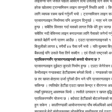
लाइसेन्स पनि जसले पहिला आवेदन दियो उसैलाई दिने काम भ
हरेक खोलामा ट्रान्समिसन लाइन तान्नुपर्ने स्थिति आयो ।
लागि व्यापक रकम खर्च गर्नुपर्ने भयो । ट्रान्समिसन लाइन सडकझ
प्रसारणलाइन निर्माणमा पनि अनुदान दिनुपर्छ । नत्र भने राष्ट
हुन्छ । सबैतिर विस्तार गर्दा यसको लागत निकै धेरै हुन जान
सबैतिर नदी बेसिनमा लाइन बनाउनका लागि पैसाको जगेर्ना गर्न
कसले बेहोर्ने भन्ने प्रश्न आउँछ । एउटा प्रसारणलाइनको १ रुप
बिजुलीको लागत ६ रुपैयाँ ४४ पैसा पर्ने भयो । यति मूल्यमा ब
बैंकलाई पनि उसले पैसा तिर्न सक्दैन । एवं रीतले राष्ट्रको अर्
प्राधिकरणसँग प्रसारणलाइनको कस्तो योजना छ ?
प्रसारणलाइन दुईवटा कुराले निर्माण हुन्छ । एउटा जेनेरे
केभीलाइन गन्डकबाट हेटौंडासम्म बनेको थियो । गण्डकको पाव
छ तर खपत क्षेत्रमा उर्जा पुगेको छैन भने पनि प्रसारणला
सकिन्छ । त्यतिखेर हेटौंडा एउटा खपत केन्द्र र वीरगन्ज अ
त्यहाँ पु¥याउनु आवश्यक थियो । त्यसैले उत्पादन र खपत वृ
प्राधिकरणसँग योजना छ । बर्दघाट हेटौंडाको बोटलनेकको स
हुन सकेन । कालीगण्डकी आयोजनाभन्दा पाँच वर्षअघिको आय
सरकारले मेरो संयोजकत्वमा लोडसेडिङ न्यूनीकरण गर्न एउटा सम