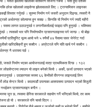
यो । यसले झोलामा खोलाको वातावरण सिर्जना ग¥यो । यसो हुँदा देशको
 किनकि हरेक खोलाको लाइसेन्स झोलावालाले लिए । ट्रान्समिसन लाइनका
ैं विस्तार गर्नुपर्छ । सुरुमा निर्माण गर्न जसरी अनुदान दिइन्छ, त्यसरी नै
्रको अर्थतन्त्र कोल्याप्स हुन सक्छ । किनकि यो निर्माण गर्न ज्यादै महँगो
्छ । यसमा लागत उठाउनुपर्छ र लगानीकर्तालाई फाइदा पनि हुनुपर्छ । भविष्यमा
ुपर्छ । त्यसको भार पनि निर्माणाधीन प्रसारणलाइनमा पर्न जान्छ । यो बोझ
ैयाँ प्रतियुनिट मूल्य आयो भने ५ रुपैयाँ ४४ पैसामा पावर जेनेरेट गर्दा
िजुलीको खरिदबिक्री हुन सक्दैन । अप्रेटरले पनि यति खर्च गर्न सक्दैन ।
थतन्त्र नै धरापमा पर्छ ।
सन हो, जसले निर्माण भएका आयोजनालाई मात्र प्राथमिकता दिन्छ । १३२
र लोडसेन्टरमा ल्याउन यो लाइन बनेको थियो । अर्को, ऊर्जा उत्पादन भएको
इन बनाउनुपर्छ । उदाहरणका रूपमा ६६ केभीको वीरगन्ज लाइनलाई लिन
र्को लोड सेन्टर थियो । काठमाडौं उपत्यका आसपासमा उत्पादन भएको बिजुली
द्धि नभईकन प्रसारणलाइन बन्दैन ।
मस्या जुन छ, त्यसमा डेनिस सरकारले सहयोग गर्ने भनिएको थियो, तर काम
ोजना हो यो । सरकारले पनि चासो दिएन ।
ूह बनायो । रिपोर्टमा मैले क्षमता र ऊर्जाको कमी छ भनेको थिएँ । हामीले