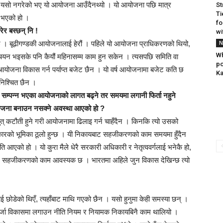
 । यसो नगरेको भए यो आयोजना आउँदैनथ्यो । यो आयोजना पछि मात्र
St
Ti
 भएको हो ।
fo
र बस्छन् नि !
wi
ुन्छ । बूढीगण्डकी आयोजनालाई हेरौं । पहिले यो आयोजना प्राधिकरणको थियो,
N
Wh
 चयन भइसके पनि कैयौं महिनासम्म काम हुन सकेन । त्यसपछि समिति वा
po
 आयोजना विकास गर्न पर्याप्त बजेट छैन । यो वर्ष आयोजनामा बजेट कति छ
Ka
निश्चित छैन ।
माण सम्पन्न भएका आयोजनाको लागत बढ्ने तर समयमा लगानी फिर्ता नहुने
ोजना बनाउन नसक्ने अवस्था आएको हो ?
ुत् कटौती हुने गरी आयोजनामा ढिलाइ गर्न चाहँदैन । किनकि त्यो उसको
र सरकारको भूमिका ठूलो हुन्छ । यी निकायबाट सहजीकरणको काम समयमा हुँदैन
 आएको हो । यो कुरा मैले धेरै सरकारी अधिकारी र नेतृत्ववर्गलाई भनेकै हो,
णय र सहजीकरणको काम आवस्यक छ । भारतमा अहिले जुन विकास देखिन्छ त्यो
ई छोडेको थिएँ, त्यहाँबाट माथि गएको छैन । यसो हुनुमा केही समस्या छन् ।
ऊर्जा विकासमा लगाउन नीति नियम र नियामक निकायबिनै काम थालियो ।