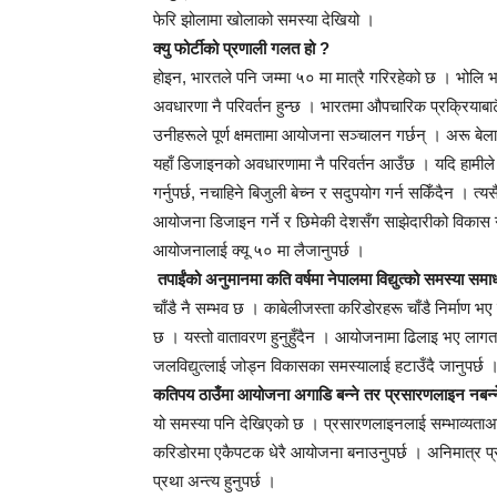
फेरि झोलामा खोलाको समस्या देखियो ।
क्यु फोर्टीको प्रणाली गलत हो ?
होइन, भारतले पनि जम्मा ५० मा मात्रै गरिरहेको छ । भोलि भा
अवधारणा नै परिवर्तन हुन्छ । भारतमा औपचारिक प्रक्रियाबा
उनीहरूले पूर्ण क्षमतामा आयोजना सञ्चालन गर्छन् । अरू बेला 
यहाँ डिजाइनको अवधारणामा नै परिवर्तन आउँछ । यदि हामीले स्
गर्नुपर्छ, नचाहिने बिजुली बेच्न र सदुपयोग गर्न सकिँदैन । त
आयोजना डिजाइन गर्ने र छिमेकी देशसँग साझेदारीको विकास गर
आयोजनालाई क्यू ५० मा लैजानुपर्छ ।
तपाईंको अनुमानमा कति वर्षमा नेपालमा विद्युत्को समस्या सम
चाँडै नै सम्भव छ । काबेलीजस्ता करिडोरहरू चाँडै निर्माण भ
छ । यस्तो वातावरण हुनुहुँदैन । आयोजनामा ढिलाइ भए लागत महँ
जलविद्युत्लाई जोड्न विकासका समस्यालाई हटाउँदै जानुपर्छ 
कतिपय ठाउँमा आयोजना अगाडि बन्ने तर प्रसारणलाइन नबन्न
यो समस्या पनि देखिएको छ । प्रसारणलाइनलाई सम्भाव्यताअ
करिडोरमा एकैपटक धेरै आयोजना बनाउनुपर्छ । अनिमात्र प्
प्रथा अन्त्य हुनुपर्छ ।