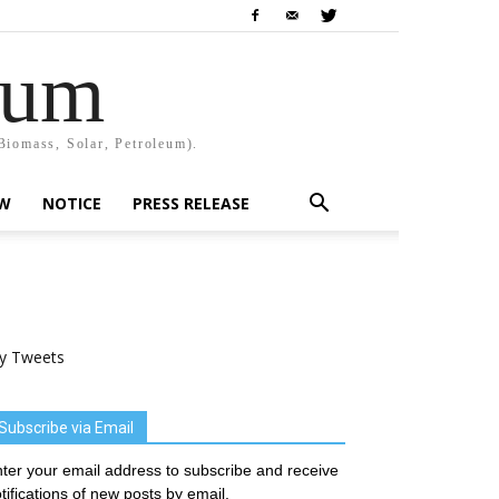
rum
Biomass, Solar, Petroleum).
EW
NOTICE
PRESS RELEASE
y Tweets
Subscribe via Email
ter your email address to subscribe and receive
tifications of new posts by email.