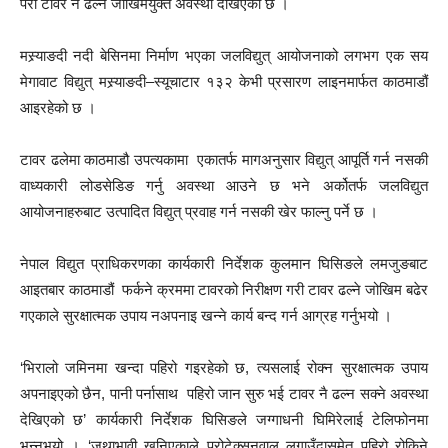
परी टावर नै ढल्ने जोखिमयुक्त अवस्था देखिएको छ ।
मस्र्याङदी नदी बेसिनमा निर्माण भएका जलविद्युत् आयोजनाको लगभग एक सय
मेगावाट विद्युत् मस्र्याङदी–स्यूचाटार १३२ केभी प्रसारण लाइनमार्फत काठमाडौं
आइरहेको छ ।
टावर ढलेमा काठमाडौ उपत्यकामा एकातर्फ मागअनुसार विद्युत् आपूर्ति गर्न नसकी
वाध्यकारी लोडसेडिङ गर्नु अवस्था आउने छ भने अर्कोतर्फ जलविद्युत
आयोजनाहरुबाट उत्पादित विद्युत् प्रवाह गर्न नसकी खेर फाल्नु पर्ने छ ।
नेपाल विद्युत प्राधिकरणका कार्यकारी निर्देशक कुलमान घिसिङले लमजुङबाट
आइतबार काठमाडौं फर्कने क्रममा टावरको निरीक्षण गरी टावर ढल्ने जोखिम बढेर
गएकाले सुरक्षात्मक उपाय नअपनाइ खन्ने कार्य बन्द गर्न आग्रह गर्नुभयो ।
‘भिरालो जमिनमा खन्दा पहिरो गइरहेको छ, त्यसलाई रोक्न सुरक्षात्मक उपाय
अपनाइएको छैन, पानी पर्नासाथ पहिरो जान सुरु भई टावर नै ढल्न सक्ने अवस्था
देखिएको छ’ कार्यकारी निर्देशक घिसिङले जग्गाधनी घिमिरेलाई टेलिफोनमा
भन्नुभयो । ‘जथाभावी खनिएकाले प्रोटेक्सनवाल लगाउँदासमेत पहिरो रोकिने