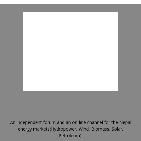
An independent forum and an on-line channel for the Nepal
energy markets(Hydropower, Wind, Biomass, Solar,
Petroleum).