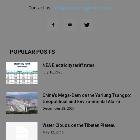
Contact us:
info@nepalenergyforum.com
POPULAR POSTS
NEA Electricity tariff rates
July 16, 2023
China’s Mega-Dam on the Yarlung Tsangpo:
Geopolitical and Environmental Alarm
December 28, 2024
Water Clouds on the Tibetan Plateau
May 12, 2016