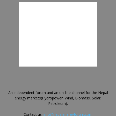
An independent forum and an on-line channel for the Nepal
energy markets(Hydropower, Wind, Biomass, Solar,
Petroleum).
Contact us:
info@nepalenergyforum.com