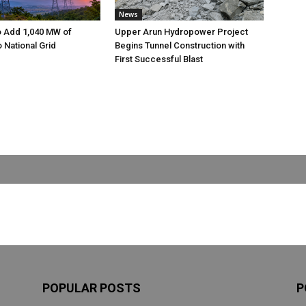
News
o Add 1,040 MW of
Upper Arun Hydropower Project
to National Grid
Begins Tunnel Construction with
First Successful Blast
POPULAR POSTS
P