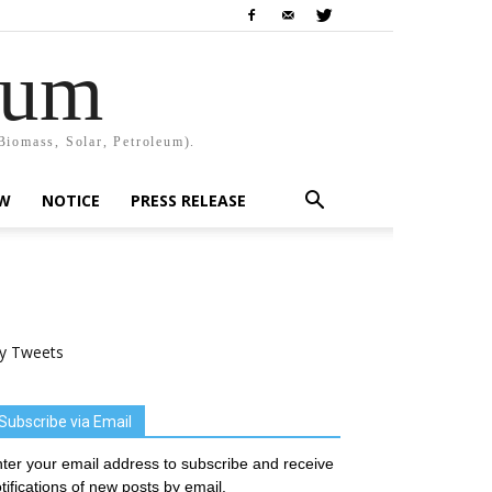
rum
Biomass, Solar, Petroleum).
EW
NOTICE
PRESS RELEASE
y Tweets
Subscribe via Email
ter your email address to subscribe and receive
tifications of new posts by email.