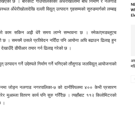
य राखिएको छ । बारेकोट गाउँपालिकाको अँधेरीखोलामा बाँध निर्माण र नलगाड
NE
धस्थल अँधेरीखोलादेखि दल्ली विद्युत् उत्पादन गृहसम्मको सुरुङमार्गको लम्बाइ
Wh
El
णको काम सकिन अझै धेरै समय लाग्ने सम्भावना छ । स्मेक/एमडब्लुएच
िएको छ । समयमै उसले प्रतिवेदन नदिँदा पनि आयोना अघि बढाउन ढिलाइ हुन
ा देखाउँदै डीपीआर तयार गर्न ढिलाइ गरेको छ ।
अर
् उत्पादन गर्ने उद्देश्यले निर्माण गर्ने भनिएको ताँसुगाड जलविद्युत् आयोजनाको
मह
णलाइनमा जोड्न नलगाड नगरपालिका-७ को दानीपिपलमा ४०० केभी प्रसारण
रेर मुआब्जा वितरण कार्य पनि सुरु गरिँदैछ । त्यहाँबाट ११२ किलोमिटरको
छ ।