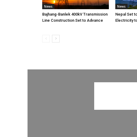
News
News
Bajhang-Banlek 400kV Transmission
Nepal Set t
Line Construction Set to Advance
Electricity 