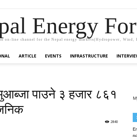
pal Energy Fo
n on-line channel for the Nepal energy markets(Hydropower, Wind, 
ONAL
ARTICLE
EVENTS
INFRASTRUCTURE
INTERVI
मुआब्जा पाउने ३ हजार ८६१
M
वजनिक
2840
En
no