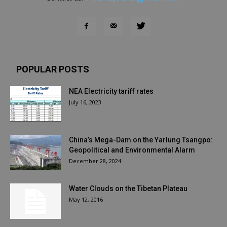
POPULAR POSTS
NEA Electricity tariff rates
July 16, 2023
China’s Mega-Dam on the Yarlung Tsangpo:
Geopolitical and Environmental Alarm
December 28, 2024
Water Clouds on the Tibetan Plateau
May 12, 2016