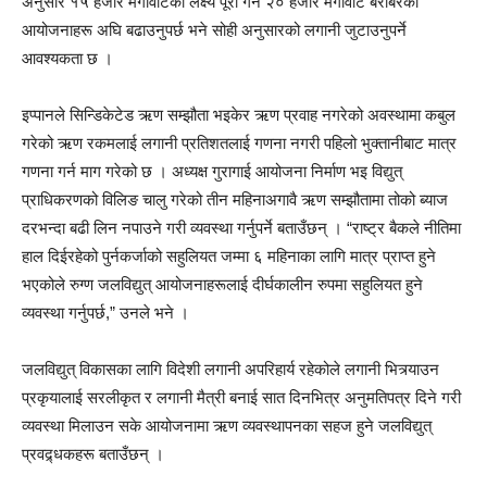
अनुसार १५ हजार मेगावाटको लक्ष्य पूरा गर्न २० हजार मेगावाट बराबरका
आयोजनाहरू अघि बढाउनुपर्छ भने सोही अनुसारको लगानी जुटाउनुपर्ने
आवश्यकता छ ।
इप्पानले सिन्डिकेटेड ऋण सम्झौता भइकेर ऋण प्रवाह नगरेको अवस्थामा कबुल
गरेको ऋण रकमलाई लगानी प्रतिशतलाई गणना नगरी पहिलो भुक्तानीबाट मात्र
गणना गर्न माग गरेको छ । अध्यक्ष गुरागाई आयोजना निर्माण भइ विद्युत्
प्राधिकरणको विलिङ चालु गरेको तीन महिनाअगावै ऋण सम्झौतामा तोको ब्याज
दरभन्दा बढी लिन नपाउने गरी व्यवस्था गर्नुपर्ने बताउँछन् । “राष्ट्र बैकले नीतिमा
हाल दिईरहेको पुर्नकर्जाको सहुलियत जम्मा ६ महिनाका लागि मात्र प्राप्त हुने
भएकोले रुग्ण जलविद्युत् आयोजनाहरूलाई दीर्घकालीन रुपमा सहुलियत हुने
व्यवस्था गर्नुपर्छ,” उनले भने ।
जलविद्युत् विकासका लागि विदेशी लगानी अपरिहार्य रहेकोले लगानी भित्र्याउन
प्रकृयालाई सरलीकृत र लगानी मैत्री बनाई सात दिनभित्र अनुमतिपत्र दिने गरी
व्यवस्था मिलाउन सके आयोजनामा ऋण व्यवस्थापनका सहज हुने जलविद्युत्
प्रवद्र्धकहरू बताउँछन् ।