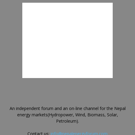
An independent forum and an on-line channel for the Nepal
energy markets(Hydropower, Wind, Biomass, Solar,
Petroleum).
Contact us:
info@nepalenergyforum.com