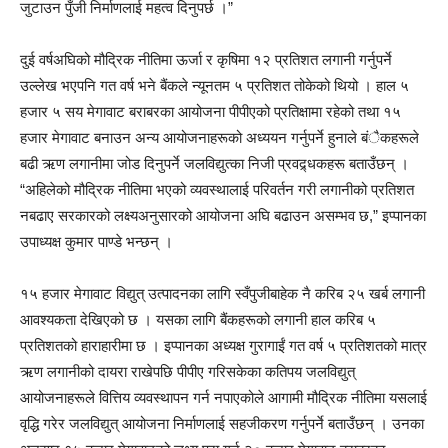
जुटाउन पुँजी निर्माणलाई महत्व दिनुपर्छ ।”
दुई वर्षअघिको मौद्रिक नीतिमा ऊर्जा र कृषिमा १२ प्रतिशत लगानी गर्नुपर्ने
उल्लेख भएपनि गत वर्ष भने बैंकले न्यूनतम ५ प्रतिशत तोकेको थियो । हाल ५
हजार ५ सय मेगावाट बराबरका आयोजना पीपीएको प्रतिक्षामा रहेको तथा १५
हजार मेगावाट बनाउन अन्य आयोजनाहरूको अध्ययन गर्नुपर्ने हुनाले बंैकहरूले
बढी ऋण लगानीमा जोड दिनुपर्ने जलविद्युत्का निजी प्रवद्र्धकहरू बताउँछन् ।
“अहिलेको मौद्रिक नीतिमा भएको व्यवस्थालाई परिवर्तन गरी लगानीको प्रतिशत
नबढाए सरकारको लक्ष्यअनुसारको आयोजना अघि बढाउन असम्भव छ,” इप्पानका
उपाध्यक्ष कुमार पाण्डे भन्छन् ।
१५ हजार मेगावाट विद्युत् उत्पादनका लागि स्वँपुजीबाहेक नै करिब २५ खर्ब लगानी
आवश्यकता देखिएको छ । यसका लागि बैंकहरूको लगानी हाल करिब ५
प्रतिशतको हाराहारीमा छ । इप्पानका अध्यक्ष गुरागाईं गत वर्ष ५ प्रतिशतको मात्र
ऋण लगानीको दायरा राखेपछि पीपीए गरिसकेका कतिपय जलविद्युत्
आयोजनाहरूले वित्तिय व्यवस्थापन गर्न नपाएकोले आगामी मौद्रिक नीतिमा यसलाई
वृद्धि गरेर जलविद्युत् आयोजना निर्माणलाई सहजीकरण गर्नुपर्ने बताउँछन् । उनका