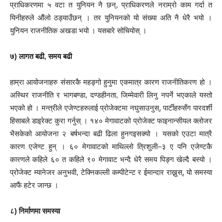
प्राधिकरणमा ५ वटा त युनियन नै छन्, प्राधिकरणले नराम्रो काम गर्दा त
यिनीहरुले औंलो ठड्याउँछन् । तर युनियनको यो संख्या अति नै धेरै भयो ।
युनियन राजनीतिक अखडा भयो । यसबारे सोचियोस् ।
७) लागत बढी, समय बढी
हाम्रा आयोजनाहरु संसारकै महङ्गो हुनुमा एकमात्र कारण राजनीतिकरण हो ।
अस्थिर राजनीति र भागबण्डा, दण्डहीनता, जिम्मेवारी लिनु नपर्ने भएकाले यस्तो
भएको हो । मन्त्रीले एजेण्टहरुलाई प्रोजेक्टमा नघुसाउनुस्, पार्टीहरुसँग पारदर्शी
हिसाबले डाइरेक्ट कुरा गर्नुस् । १४० मेगावाटको प्रोजेक्ट फाइनान्सीयल क्लोजर
भैसकेको आयोजना २ बर्षभन्दा बढी ढिला हुनगइसक्यो । यसको एउटा मात्रै
कारण एजेण्ट हुन् । ६० मेगावाटको माथिल्लो त्रिशुली–३ ए पनि एजेण्टकै
कारणले कहिले ६० त कहिले ९० मेगावाट भन्दै धेरै समय पिङ्ग खेल्दै बस्यो ।
प्रोजेक्ट म्यानेजर अनुभवी, टेक्निकल्ली कम्पीटेन्ट र ईमान्दार राख्नुस्, यो समस्या
आफैं हटेर जान्छ ।
८) निर्माणमा समस्या