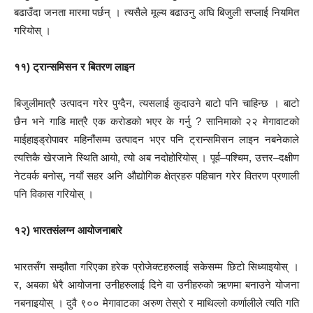
बढाउँदा जनता मारमा पर्छन् । त्यसैले मूल्य बढाउनु अघि बिजुली सप्लाई नियमित
गरियोस् ।
११) ट्रान्समिसन र बितरण लाइन
बिजुलीमात्रै उत्पादन गरेर पुग्दैन, त्यसलाई कुदाउने बाटो पनि चाहिन्छ । बाटो
छैन भने गाडि मात्रै एक करोडको भएर के गर्नु ? सानिमाको २२ मेगावाटको
माईहाइड्रोपावर महिनौंसम्म उत्पादन भएर पनि ट्रान्समिसन लाइन नबनेकाले
त्यत्तिकै खेरजाने स्थिति आयो, त्यो अब नदोहोरियोस् । पूर्व–पश्चिम, उत्तर–दक्षीण
नेटवर्क बनोस्, नयाँ सहर अनि औद्योगिक क्षेत्रहरु पहिचान गरेर वितरण प्रणाली
पनि विकास गरियोस् ।
१२) भारतसंलग्न आयोजनाबारे
भारतसँग सम्झौता गरिएका हरेक प्रोजेक्टहरुलाई सकेसम्म छिटो सिध्याइयोस् ।
र, अबका धेरै आयोजना उनीहरुलाई दिने वा उनीहरुको ऋणमा बनाउने योजना
नबनाइयोस् । दुवै ९०० मेगावाटका अरुण तेस्रो र माथिल्लो कर्णालीले त्यति गति