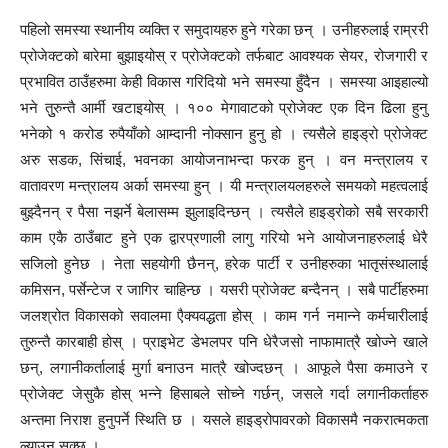
पहिलो समस्या स्थानीय व्यक्ति र समुदायहरु हुने गरेका छन् । उनीहरुलाई राम्ररी
प्रोजेक्टको बारेमा बुझाइयोस् र प्रोजेक्टको तर्फबाट आवश्यक सेयर, रोजगारी र
प्रभावित ठाउँहरुमा केही विकास गरिदियो भने समस्या हुँदैन । समस्या आइहाल्यो
भने तुुरुन्तै आर्मी खटाइयोस् । १०० मेगावाटको प्रोजेक्ट एक दिन ढिला हुनु
भनेको १ करोड रुपैयाँको आम्दानी नोक्सान हुनु हो । त्यसैले हाइड्रो प्रोजेक्ट
अरु सडक, सिंचाई, भवनका आयोजनाभन्दा फरक हुन् । वन मन्त्रालय र
वातावरण मन्त्रालय अर्का समस्या हुन् । यी मन्त्रालयलहरुले समयको महत्वलाई
बुझ्दैनन् र पैसा नझर्ने बेलासम्म झुलाइदिन्छन् । त्यसैले हाइड्रोको सबै सरकारी
काम एकै ठाउँबाट हुने एक द्वारप्रणाली लागु गरियो भने आयोजनाहरुलाई धेरै
सजिलो हुनेछ । नेता सहयोगी छैनन्, हरेक पार्टी र उनीहरुका भातृसंस्थालाई
कमिसन, पर्सेन्टेज र जागिर चाहिन्छ । यसरी प्रोजेक्ट बन्दैनन् । सबै पार्टीहरुमा
जलश्रोत विकासको सवालमा एैक्यवद्धता होस् । काम गर्न नमान्ने कर्मचारीलाई
तुरुन्तै कारबाही होस् । प्राइभेट डेभलपर पनि धेरैजसो नाफामात्रै खोज्ने खाले
छन्, लगानीकर्तालाई मुर्गा बनाउन मात्रै खोज्दछन् । आफूले पैसा कमाउने र
प्रोजेक्ट जेसुकै होस् भन्ने हिसाबले सोच्ने गर्छन्, जसले गर्दा लगानीकर्ताहरु
अन्तमा निराश हुनुपर्ने स्थिति छ । यसले हाइड्रोपावरको विकासमै नकरात्मकता
ल्याउन सक्छ ।