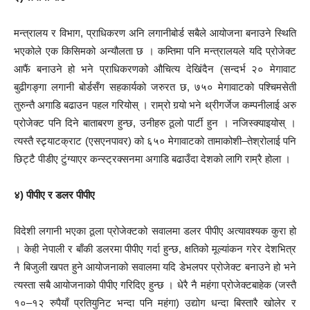
मन्त्रालय र विभाग, प्राधिकरण अनि लगानीबोर्ड सबैले आयोजना बनाउने स्थिति
भएकोले एक किसिमको अन्यौलता छ । कम्तिमा पनि मन्त्रालयले यदि प्रोजेक्ट
आफैं बनाउने हो भने प्राधिकरणको औचित्य देखिंदैन (सन्दर्भ २० मेगावाट
बुढीगङ्गा लगानी बोर्डसँग सहकार्यको जरुरत छ, ७५० मेगावाटको पश्चिमसेती
तुरुन्तै अगाडि बढाउन पहल गरियोस् । राम्रो गर्‍यो भने थ्रीगर्जेज कम्पनीलाई अरु
प्रोजेक्ट पनि दिने बाताबरण हुन्छ, उनीहरु ठूलो पार्टी हुन । नजिस्क्याइयोस् ।
त्यस्तै स्ट्र्याटक्राट (एसएनपावर) को ६५० मेगावाटको तामाकोशी–तेश्रोलाई पनि
छिट्टै पीडीए टुंग्याएर कन्स्ट्रक्सनमा अगाडि बढाउँदा देशको लागि राम्रै होला ।
४) पीपीए र डलर पीपीए
विदेशी लगानी भएका ठूला प्रोजेक्टको सवालमा डलर पीपीए अत्यावश्यक कुरा हो
। केही नेपाली र बाँकी डलरमा पीपीए गर्दा हुन्छ, क्षतिको मूल्यांकन गरेर देशभित्र
नै बिजुली खपत हुने आयोजनाको सवालमा यदि डेभलपर प्रोजेक्ट बनाउने हो भने
त्यस्ता सबै आयोजनाको पीपीए गरिदिए हुन्छ । धेरै नै महंगा प्रोजेक्टबाहेक (जस्तै
१०–१२ रुपैयाँ प्रतियुनिट भन्दा पनि महंगा) उद्योग धन्दा बिस्तारै खोलेर र