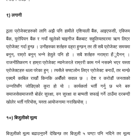
९) लगानी
ठूला प्रोजेक्टहरुको लागि अझै पनि हामीले एशियाली बैंक, आइएफसी, एक्जिम
बैंक, युरोपियन बैंक र नयाँ खुलेको चाइनीज बैंकबाट सहुलियतदरमा ऋण लिएर
प्रोजेक्ट गर्दा हुन्छ । उनीहरुका शर्तहरु दह्रा हुन्छन् तर ती सबै प्रोजेक्ट समयमा
बनुन्, राम्रो बनुन् भन्ने हेतुले पनि हो । सबै शर्तहरु नराम्रा हँुदैनन् ।
राजनीतिकरण र हाम्रा प्रोजेक्ट म्यानेजरले राम्ररी काम गर्न नसक्ने भएर यस्ता
प्रोजेक्टहरु थला परेका हुन् । त्यसैले सफ्टलोन लिएर प्रोजेक्ट बनाउँ, तर मान्छे
एक्दमै काबिल राखौं किनकि अर्बौंको सवाल छ । देश र करोडौं जनताको
उन्नतिसँग जोडिएको कुरा हो यो । कार्यकर्ता भर्ती गर्नु छ भने बरु
समाजसेवामाजस्तै बोर्डर सुरक्षा, वन सुरक्षा वा बाग्मती सफाई गर्ने ठाउँमा दरबन्दी
खोलेर भर्ती गरियोस्, यस्ता आयोजनामा नराखियोस् ।
१०) बिजुलीको मूल्य
बिजुलीको मूल्य बढाउनुपर्ने देखिन्छ तर बिजुली ५ घण्टा पनि नदिने तर मूल्य