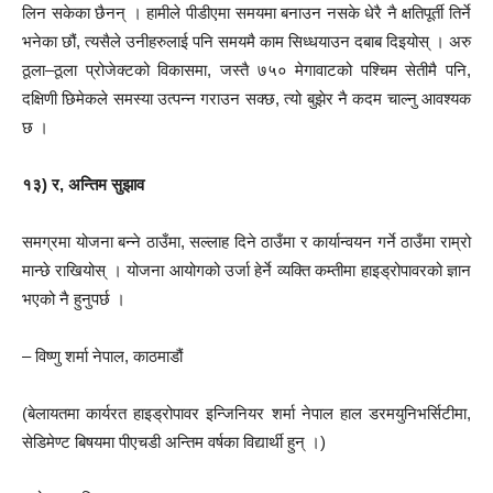
लिन सकेका छैनन् । हामीले पीडीएमा समयमा बनाउन नसके धेरै नै क्षतिपूर्ती तिर्ने
भनेका छौं, त्यसैले उनीहरुलाई पनि समयमै काम सिध्धयाउन दबाब दिइयोस् । अरु
ठूला–ठूला प्रोजेक्टको विकासमा, जस्तै ७५० मेगावाटको पश्चिम सेतीमै पनि,
दक्षिणी छिमेकले समस्या उत्पन्न गराउन सक्छ, त्यो बुझेर नै कदम चाल्नु आवश्यक
छ ।
१३) र, अन्तिम सुझाव
समग्रमा योजना बन्ने ठाउँमा, सल्लाह दिने ठाउँमा र कार्यान्वयन गर्ने ठाउँमा राम्रो
मान्छे राखियोस् । योजना आयोगको उर्जा हेर्ने व्यक्ति कम्तीमा हाइड्रोपावरको ज्ञान
भएको नै हुनुपर्छ ।
– विष्णु शर्मा नेपाल, काठमाडौं
(बेलायतमा कार्यरत हाइड्रोपावर इन्जिनियर शर्मा नेपाल हाल डरमयुनिभर्सिटीमा,
सेडिमेण्ट बिषयमा पीएचडी अन्तिम वर्षका विद्यार्थी हुन् ।)