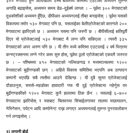
३०० मेगावाट हुने आँधिखोला उच्च बाँधमध्ये कम्तिमा एउटाको अध्ययन तुरुन्तै
अगाडि बढाइयोस्, अध्ययन समय डेढ–दुईबर्ष लाग्ला । – पूर्वमा ३०० मेगावाटको
दुधकोशीको अध्ययन हुँदैछ, डीपीआर अध्ययनलाई तीब्र बनाइयोस् । पूर्वमा यसको
विकल्पमा तमोर ५३० मेगावाट पनि छ, यसलाईका बेलीप्रोजेक्टको कारणले २००
मेगावाटमा झारिएको छ । अध्ययन यसमा पनि जरुरी छ । बीपीसीलाई क्षतिपूर्ती
दिएर यो प्रोजेक्टलाई ५३० मेगाबाट मै लग्न पनि सकिएला । त्यस्तै ३३५
मेगावाटको अपर अरुण पनि छ । यी तीन मध्ये कम्तिमा एउटालाई २ वर्ष भित्रमा
कन्स्ट्रक्सनमा लग्ने गरेर काम सुरु होस्, पूर्वमा ठूलो प्रोजेक्टको एकदमै जरुरत
छ । – पश्चिममा ४१० मेगावाटको नल्सिङगाढ र मध्यमाञ्चलमा १२००
मेगावाटको बुढीगण्डकी छन् । अहिले विकास समितिमा भएपनि अब उत्पादन
कम्पनी भएपछि सबै त्यसैमा आउने देखिन्छ । यी दुबै सुस्त प्रोजेक्टलाई
दौडाउनुस, सस्तो–महङोका हावादारी गफ यी दुई प्रोजेक्टमा नहेर्नुस तर
बुढीगण्डकीको १२०० मेगावाट कुनै हालतमा ठिक छैन । यसलाई ६–७००
मेगावाटमा झारियोस् र यसबाट चितवनमा सिंचाईलगायत तालमा माछापालन,
नेभिगेसन, पर्यटन आदि कम्पोनेन्ट राख्न लगाएर अध्ययनलाई तुरुन्त पुनरावलोकन
गर्न लगाइयोस् ।
३) लगानी बोर्ड