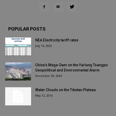
POPULAR POSTS
NEA Electricity tariff rates
July 16, 2023
China’s Mega-Dam on the Yarlung Tsangpo:
Geopolitical and Environmental Alarm
December 28, 2024
Water Clouds on the Tibetan Plateau
May 12, 2016