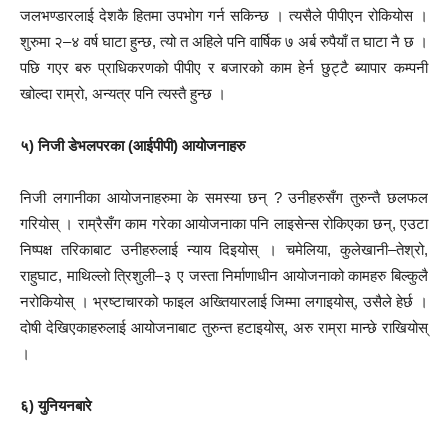
जलभण्डारलाई देशकै हितमा उपभोग गर्न सकिन्छ । त्यसैले पीपीएन रोकियोस ।
शुरुमा २–४ वर्ष घाटा हुन्छ, त्यो त अहिले पनि वार्षिक ७ अर्ब रुपैयाँ त घाटा नै छ ।
पछि गएर बरु प्राधिकरणको पीपीए र बजारको काम हेर्न छुट्टै ब्यापार कम्पनी
खोल्दा राम्रो, अन्यत्र पनि त्यस्तै हुन्छ ।
५) निजी डेभलपरका (आईपीपी) आयोजनाहरु
निजी लगानीका आयोजनाहरुमा के समस्या छन् ? उनीहरुसँग तुरुन्तै छलफल
गरियोस् । राम्रैसँग काम गरेका आयोजनाका पनि लाइसेन्स रोकिएका छन्, एउटा
निष्पक्ष तरिकाबाट उनीहरुलाई न्याय दिइयोस् । चमेलिया, कुलेखानी–तेश्रो,
राहुघाट, माथिल्लो त्रिशुली–३ ए जस्ता निर्माणाधीन आयोजनाको कामहरु बिल्कुलै
नरोकियोस् । भ्रष्टाचारको फाइल अख्तियारलाई जिम्मा लगाइयोस्, उसैले हेर्छ ।
दोषी देखिएकाहरुलाई आयोजनाबाट तुरुन्त हटाइयोस्, अरु राम्रा मान्छे राखियोस्
।
६) युनियनबारे