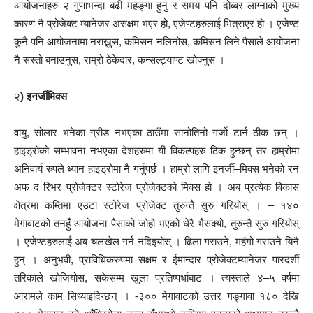
आयोजनाहरु २ गुणाभन्दा बढी महङ्गा हुनु र समय पनि दोब्बर लाग्नाको मुख्य
कारण नै प्रोजेक्ट म्यानेजर असक्षम भएर हो, एजेण्टहरुलाई भित्राएर हो । एजेण्ट
कुनै पनि आयोजनामा नराख्नुस, कमिसन नलिनोस, कमिसन लिने पैसाले आयोजना
नै सस्तो बनाउनुस, राम्रो ठेकेदार, कन्सल्ट्याण्ट खोज्नुस ।
२
) इनर्जीमिक्स
वायु, सोलार भनेका ग्रीड नभएका ठाउँमा सानोतिनो गर्जो टार्न ठीक छन् ।
हाइड्रोको सम्भावना नभएका देशहरुमा यी विकल्पहरु ठिक हुन्छन् तर हाम्रोमा
अनिवार्य रुपले ध्यान हाइड्रोमा नै गर्नुपर्छ । हाम्रो लागि इनर्जी–मिक्स भनेको रन
अफ द रिभर प्रोजेक्टर स्टोरेज प्रोजेक्टको मिक्स हो । अब प्रत्येक विकास
क्षेत्रमा कम्तिमा एउटा स्टोरेज प्रोजेक्ट तुरुन्तै सुरु गरियोस् । – १४०
मेगावाटको तनहुँ आयोजना पैसाको जोहो भएको धेरै भैसक्यो, तुरुन्तै सुरु गरियोस्
। एजेण्टहरुलाई अब चलखेल गर्न नदिइयोस् । ढिला गराउने, महंगो गराउने यिनै
हुन् । अनुभवी, प्राविधिकरुपमा सक्षम र ईमान्दार प्रोजेक्टम्यानेजर पारदर्शी
तरिकाले खोजियोस, सकेसम्म खुला प्रतिष्पर्धाबाट । त्यस्ताले ४–५ वर्षमा
आरामले काम सिध्याइदिन्छन् । -३०० मेगावाटको उत्तर गङ्गावा १८० देखि