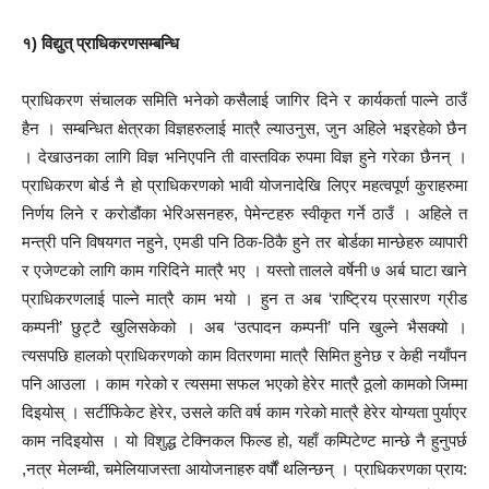
१) विद्युत् प्राधिकरणसम्बन्धि
प्राधिकरण संचालक समिति भनेको कसैलाई जागिर दिने र कार्यकर्ता पाल्ने ठाउँ
हैन । सम्बन्धित क्षेत्रका विज्ञहरुलाई मात्रै ल्याउनुस, जुन अहिले भइरहेको छैन
। देखाउनका लागि विज्ञ भनिएपनि ती वास्तविक रुपमा विज्ञ हुने गरेका छैनन् ।
प्राधिकरण बोर्ड नै हो प्राधिकरणको भावी योजनादेखि लिएर महत्वपूर्ण कुराहरुमा
निर्णय लिने र करोडौंका भेरिअसनहरु, पेमेन्टहरु स्वीकृत गर्ने ठाउँ । अहिले त
मन्त्री पनि विषयगत नहुने, एमडी पनि ठिक-ठिकै हुने तर बोर्डका मान्छेहरु व्यापारी
र एजेण्टको लागि काम गरिदिने मात्रै भए । यस्तो तालले वर्षेनी ७ अर्ब घाटा खाने
प्राधिकरणलाई पाल्ने मात्रै काम भयो । हुन त अब ‘राष्ट्रिय प्रसारण ग्रीड
कम्पनी’ छुट्टै खुलिसकेको । अब ‘उत्पादन कम्पनी’ पनि खुल्ने भैसक्यो ।
त्यसपछि हालको प्राधिकरणको काम वितरणमा मात्रै सिमित हुनेछ र केही नयाँपन
पनि आउला । काम गरेको र त्यसमा सफल भएको हेरेर मात्रै ठूलो कामको जिम्मा
दिइयोस् । सर्टीफिकेट हेरेर, उसले कति वर्ष काम गरेको मात्रै हेरेर योग्यता पुर्याएर
काम नदिइयोस । यो विशुद्ध टेक्निकल फिल्ड हो, यहाँ कम्पिटेण्ट मान्छे नै हुनुपर्छ
,नत्र मेलम्ची, चमेलियाजस्ता आयोजनाहरु वर्षौं थलिन्छन् । प्राधिकरणका प्राय: