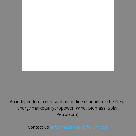
An independent forum and an on-line channel for the Nepal
energy markets(Hydropower, Wind, Biomass, Solar,
Petroleum).
Contact us:
info@nepalenergyforum.com