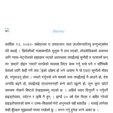
कार्तिक १२, २०७२- सर्बप्रथम त उपप्रधान तथा ऊर्जामन्त्रीज्यु बन्नुभएकोमा
धेरै बधाई । छिमेकीको नाकाबन्दीले मुलुक नै ठप्प भएको, लोडसेडिङको अवस्था
अनि ग्यास–पेट्रोलको हाहाकार भएको अवस्थामा तपाईंलाई चुनौती त प्रशस्तै छन्
तर ‘हाम्रो’ होइन ‘राम्रो’ मान्छेको सल्लाह लिएर काम गर्नु भयो भने र साँच्चिकै
देशको लागि केही गर्ने तपार्इंको उद्देश्य हो भने अवश्य नै यो एउटा सुनौलो मौका
हो, नगुमाउनु होला । राम्रो गर्नुभयो भने यसको जस तपाईंलाई नै आउने हो, देश
अगाडि बढ्ने हो, तपाईंलाई प्रधानमन्त्री बन्ने बाटो खुल्ने हो, जुन कुरा छोटो
समयमा गोकर्ण विष्टले देखाइसक्नु भएको छ । अहिले ध्यान दिनुपर्ने र गर्नुपर्ने
हाइड्रोपावर, पर्यटन र कृषि नै हुन् । झण्डै २० वर्ष देश भित्र र बाहिर गरेको
हाइड्रोपावरको काम र उच्च–शिक्षाको मेरो अनुभवले यही बताउँछ । मलाई लागेका
केही बुँदाहरु सुझावको रुपमा राखेको छु । मनन गर्नु हुनेछ भन्ने आशा छ ।