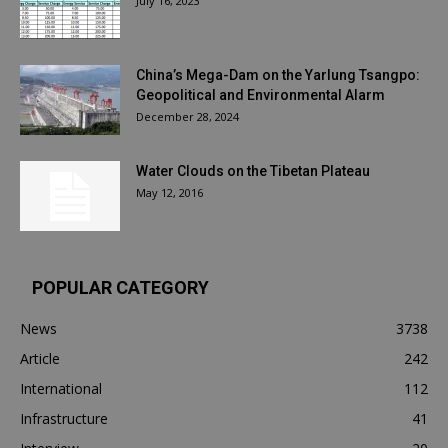
July 16, 2023
China’s Mega-Dam on the Yarlung Tsangpo:
Geopolitical and Environmental Alarm
December 28, 2024
Water Clouds on the Tibetan Plateau
May 12, 2016
POPULAR CATEGORY
News
3738
Article
242
International
112
Infrastructure
41