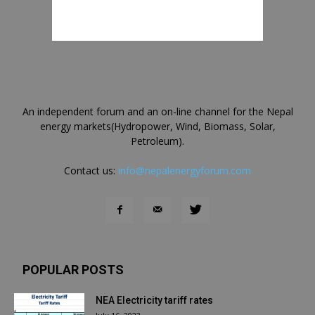
An independent forum and an on-line channel for the Nepal
energy markets(Hydropower, Wind, Biomass, Solar,
Petroleum).
Contact us:
info@nepalenergyforum.com
POPULAR POSTS
NEA Electricity tariff rates