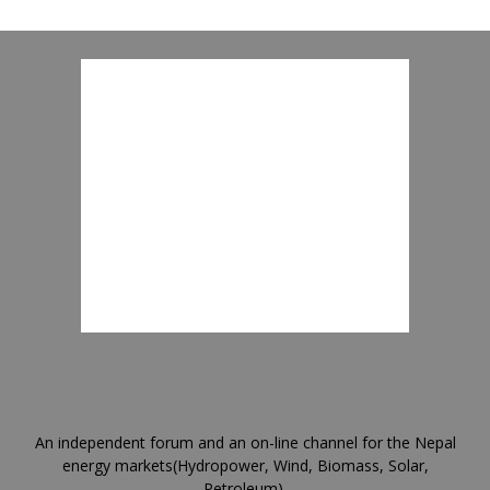
An independent forum and an on-line channel for the Nepal
energy markets(Hydropower, Wind, Biomass, Solar,
Petroleum).