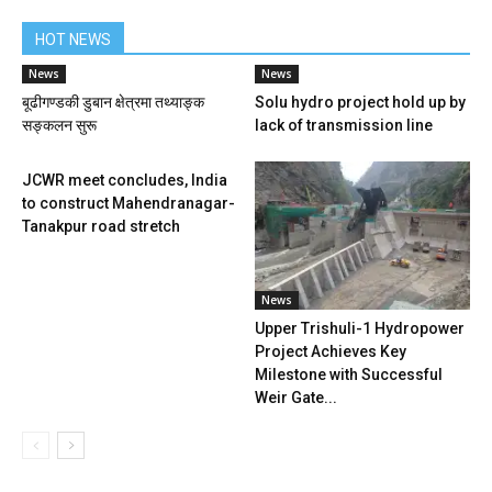
HOT NEWS
News
News
बूढीगण्डकी डुबान क्षेत्रमा तथ्याङ्क
Solu hydro project hold up by
सङ्कलन सुरू
lack of transmission line
JCWR meet concludes, India
to construct Mahendranagar-
Tanakpur road stretch
News
Upper Trishuli-1 Hydropower
Project Achieves Key
Milestone with Successful
Weir Gate...