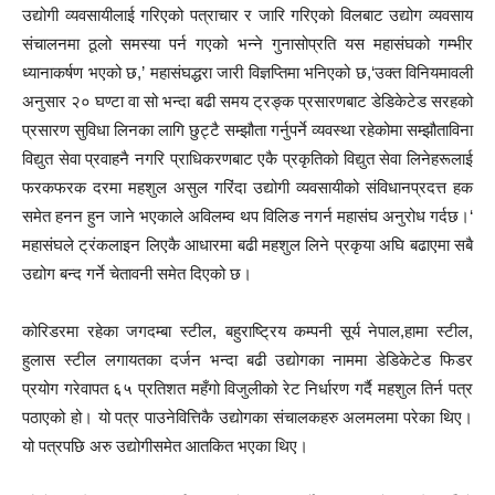
उद्योगी व्यवसायीलाई गरिएको पत्राचार र जारि गरिएको विलबाट उद्योग व्यवसाय
संचालनमा ठूलो समस्या पर्न गएको भन्ने गुनासोप्रति यस महासंघको गम्भीर
ध्यानाकर्षण भएको छ,’ महासंघद्धरा जारी विज्ञप्तिमा भनिएको छ,‘उक्त विनियमावली
अनुसार २० घण्टा वा सो भन्दा बढी समय ट्रङ्क प्रसारणबाट डेडिकेटेड सरहको
प्रसारण सुविधा लिनका लागि छुट्टै सम्झौता गर्नुपर्ने व्यवस्था रहेकोमा सम्झौताविना
विद्युत सेवा प्रवाहनै नगरि प्राधिकरणबाट एकै प्रकृतिको विद्युत सेवा लिनेहरूलाई
फरकफरक दरमा महशुल असुल गरिंदा उद्योगी व्यवसायीको संविधानप्रदत्त हक
समेत हनन हुन जाने भएकाले अविलम्व थप विलिङ नगर्न महासंघ अनुरोध गर्दछ।‘
महासंघले ट्रंकलाइन लिएकै आधारमा बढी महशुल लिने प्रकृया अघि बढाएमा सबै
उद्योग बन्द गर्ने चेतावनी समेत दिएको छ।
कोरिडरमा रहेका जगदम्बा स्टील, बहुराष्ट्रिय कम्पनी सूर्य नेपाल,हामा स्टील,
हुलास स्टील लगायतका दर्जन भन्दा बढी उद्योगका नाममा डेडिकेटेड फिडर
प्रयोग गरेवापत ६५ प्रतिशत महँगो विजुलीको रेट निर्धारण गर्दै महशुल तिर्न पत्र
पठाएको हो। यो पत्र पाउनेवित्तिकै उद्योगका संचालकहरु अलमलमा परेका थिए।
यो पत्रपछि अरु उद्योगीसमेत आतकित भएका थिए।