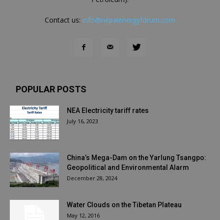
Contact us:
info@nepalenergyforum.com
POPULAR POSTS
NEA Electricity tariff rates
July 16, 2023
China’s Mega-Dam on the Yarlung Tsangpo:
Geopolitical and Environmental Alarm
December 28, 2024
Water Clouds on the Tibetan Plateau
May 12, 2016