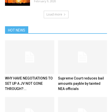
February 9, 2020
Load more
HOT NEWS
WHY HAVE NEGOTIATIONS TO
Supreme Court reduces bail
SET UP A JV NOT GONE
amounts payble by tainted
THROUGH?...
NEA officials