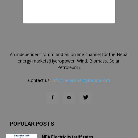
An independent forum and an on-line channel for the Nepal
energy markets(Hydropower, Wind, Biomass, Solar,
Petroleum).
Contact us:
info@nepalenergyforum.com
POPULAR POSTS
NEA Electricity tariff rates