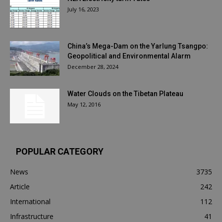
July 16, 2023
China’s Mega-Dam on the Yarlung Tsangpo:
Geopolitical and Environmental Alarm
December 28, 2024
Water Clouds on the Tibetan Plateau
May 12, 2016
POPULAR CATEGORY
News
3735
Article
242
International
112
Infrastructure
41