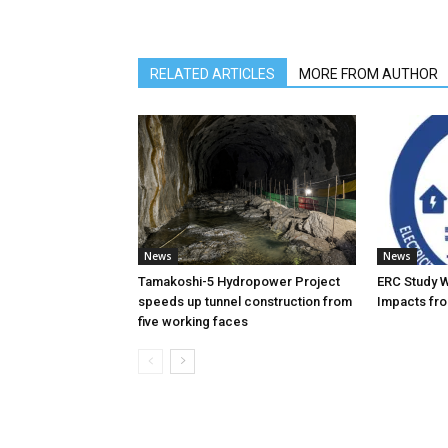
RELATED ARTICLES
MORE FROM AUTHOR
News
News
Tamakoshi-5 Hydropower Project
ERC Study 
speeds up tunnel construction from
Impacts fro
five working faces