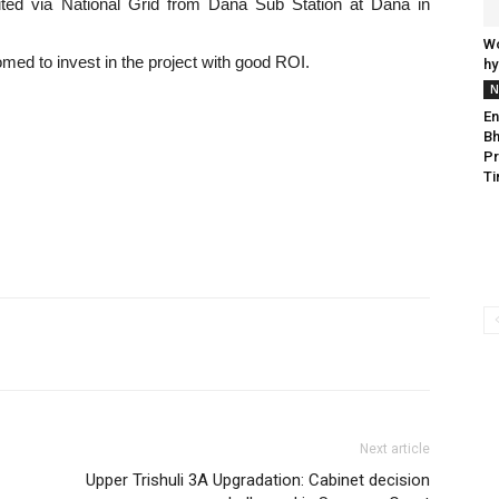
uted via National Grid from Dana Sub Station at Dana in
Wo
med to invest in the project with good ROI.
hy
N
En
Bh
Pr
Ti
Next article
Upper Trishuli 3A Upgradation: Cabinet decision