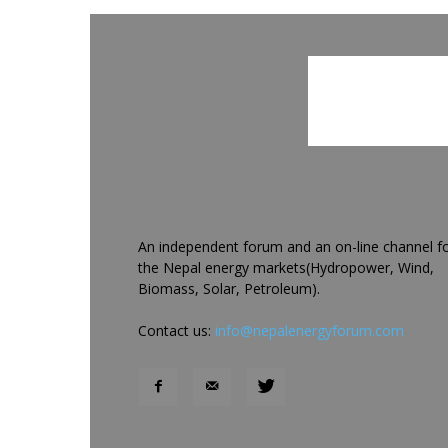
An independent forum and an on-line channel f
the Nepal energy markets(Hydropower, Wind,
Biomass, Solar, Petroleum).
Contact us:
info@nepalenergyforum.com