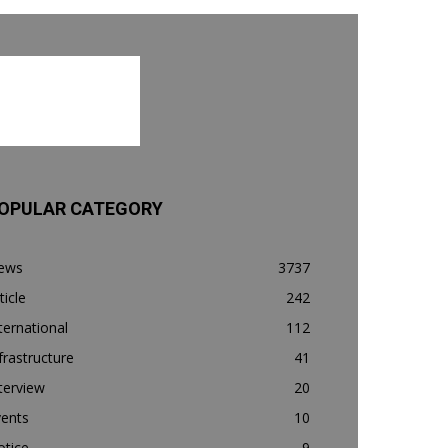
OPULAR CATEGORY
ews
3737
ticle
242
ternational
112
frastructure
41
terview
20
vents
10
otice
9