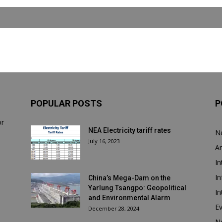
POPULAR POSTS
P
or
NEA Electricity tariff rates
N
July 16, 2023
Ar
In
In
China’s Mega-Dam on the
Yarlung Tsangpo: Geopolitical
In
and Environmental Alarm
E
December 28, 2024
N