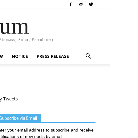
rum
Biomass, Solar, Petroleum).
EW
NOTICE
PRESS RELEASE
y Tweets
Subscribe via Email
ter your email address to subscribe and receive
tifications of new posts by email.