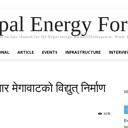
pal Energy Fo
n on-line channel for the Nepal energy markets(Hydropower, Wind, 
ONAL
ARTICLE
EVENTS
INFRASTRUCTURE
INTERVI
 मेगावाटको विद्युत् निर्माण
M
3478
En
no