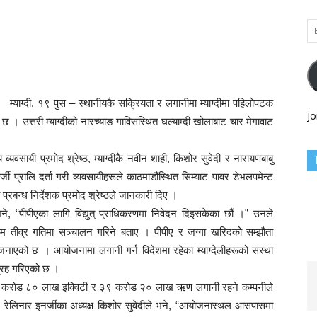
Em
Ad
म्याग्दी, १९ पुस – स्थानीयकै सक्रियता र लगानीमा म्याग्दीमा पहिलोपटक
Jo
ो छ । उत्तरी म्याग्दीको नारच्याङ गाविसस्थित घल्याम्दी खोलाबाट चार मेगावाट
 व्यवसायी प्रमोद श्रेष्ठ, म्याग्दीकै नवीन शाही, किशोर सुवेदी र नारायणबाबु
 प्रालि दर्ता गरी व्यवसायीहरूले काठमाडौंस्थित सिम्याट पावर डेभलपमेन्ट
 प्रबन्ध निर्देशक प्रमोद श्रेष्ठले जानकारी दिए ।
े, “पीपीएका लागि विद्युत् प्राधिकरणमा निवेदन दिइसकेका छौं ।” उनले
ाम तीव्र गतिमा सञ्चालन गरिने बताए । पीपीए र जग्गा खरिदको सम्झौता
 जनाएको छ । आयोजनामा लगानी गर्न विदेशमा रहेका म्याग्देलीहरूको संस्था
आग्रह गरिएको छ ।
 करोड ८० लाख इक्विटी र ३९ करोड २० लाख ऋण लगानी रहने कम्पनीले
ौं,” रेलिनार इनर्जीका अध्यक्ष किशोर सुवेदीले भने, “आयोजनास्थल आसपासमा