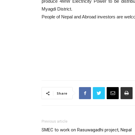
produce 4MW Electricity Power to be distrib
Myagdi District.
People of Nepal and Abroad investors are welco
Share
Previous article
SMEC to work on Rasuwagadhi project, Nepal