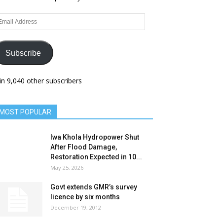
ail
dress
Subscribe
in 9,040 other subscribers
MOST POPULAR
Iwa Khola Hydropower Shut
After Flood Damage,
Restoration Expected in 10...
May 25, 2026
Govt extends GMR’s survey
licence by six months
December 19, 2012