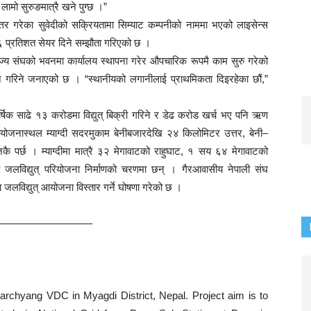
मो सुरुङमात्रै खने पुग्छ ।”
कोत्तर गरेका सुवेदीको सक्रियतामा सिम्याट कम्पनीको नाममा भएको लाइसेन्स
६ प्रतिशत सेयर दिने सम्झौता गरिएको छ ।
णिज्य संघको भवनमा कार्यालय स्थापना गरेर औपचारिक रूपमै काम सुरु गरेको
वान गरिने जनाएको छ । “स्थानीयको लगानीलाई प्राथमिकता दिइरहेका छौं,”
ार्षिक साढे १३ करोडमा विद्युत् बिक्री गरिने र डेढ करोड खर्च भए पनि ऋण
 आयोजनास्थल म्याग्दी सदरमुकाम बेनीबजारदेखि २४ किलोमिटर उत्तर, बेनी–
ै पर्छ । म्याग्दीमा मात्रै ३२ मेगावाटको राहुघाट, १ सय ६४ मेगावाटको
 जलविद्युत् परियोजना निर्माणको चरणमा छन् । गैरआवासीय नेपाली संघ
लविद्युत् आयोजना विस्तार गर्ने घोषणा गरेको छ ।
—————————–
archyang VDC in Myagdi District, Nepal. Project aim is to