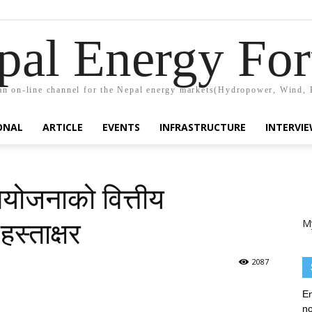
pal Energy Fo
n on-line channel for the Nepal energy markets(Hydropower, Wind, 
ONAL
ARTICLE
EVENTS
INFRASTRUCTURE
INTERVI
योजनाको वित्तीय
M
हस्ताक्षर
2087
En
no