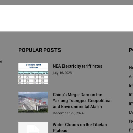
POPULAR POSTS
P
or
NEA Electricity tariff rates
N
July 16, 2023
Ar
In
In
China’s Mega-Dam on the
Yarlung Tsangpo: Geopolitical
In
and Environmental Alarm
E
December 28, 2024
N
Water Clouds on the Tibetan
Pr
Plateau