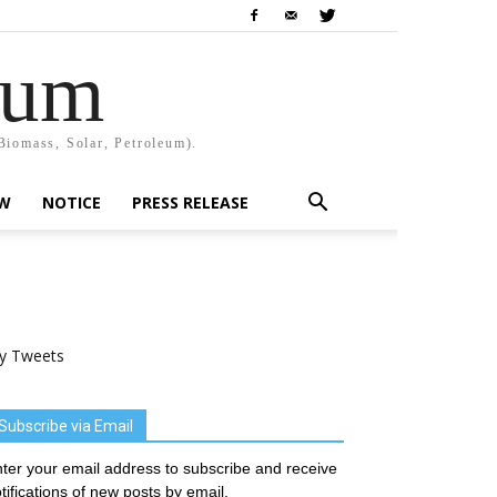
rum
Biomass, Solar, Petroleum).
EW
NOTICE
PRESS RELEASE
y Tweets
Subscribe via Email
ter your email address to subscribe and receive
tifications of new posts by email.