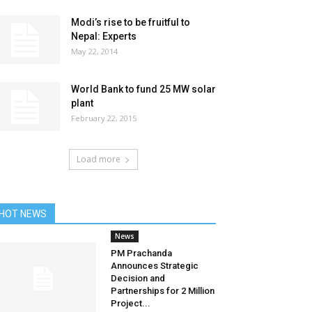
Modi’s rise to be fruitful to
Nepal: Experts
May 22, 2014
World Bank to fund 25 MW solar
plant
February 22, 2015
Load more
HOT NEWS
News
PM Prachanda
Announces Strategic
Decision and
Partnerships for 2 Million
Project...