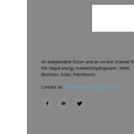
An independent forum and an on-line channel f
the Nepal energy markets(Hydropower, Wind,
Biomass, Solar, Petroleum).
Contact us:
info@nepalenergyforum.com