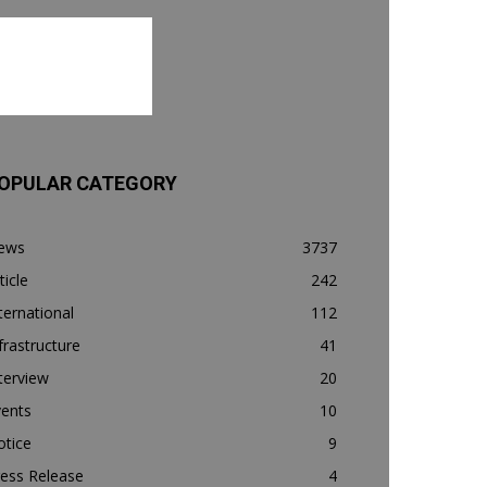
OPULAR CATEGORY
ews
3737
ticle
242
ternational
112
frastructure
41
terview
20
vents
10
otice
9
ess Release
4