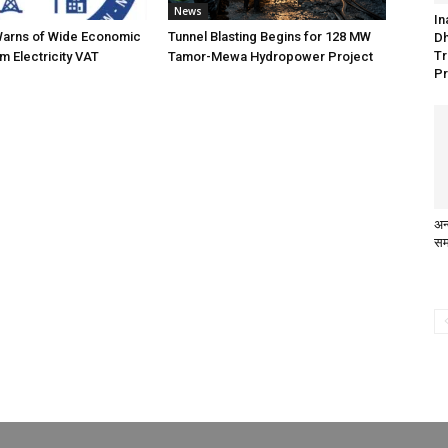
News
In
Warns of Wide Economic
Tunnel Blasting Begins for 128 MW
Dh
Tr
m Electricity VAT
Tamor-Mewa Hydropower Project
Pr
अन्
सम