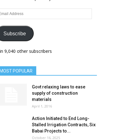
ail
dress
Subscribe
in 9,040 other subscribers
MOST POPULAR
Govt relaxing laws to ease
supply of construction
materials
April 1, 2016
Action Initiated to End Long-
Stalled Irrigation Contracts, Six
Babai Projects to...
October 16, 2025