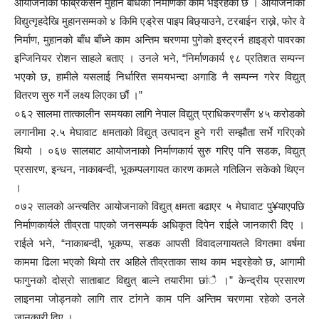
आयोजनाको फेब्रिकेसन मुहान बाँधको निर्माणको काम भइरहेको छ । आयोजनाको
विद्युत्गृहदेखि मुहानसम्मको ४ किमि एड्रेस पाइप बिछ्याउने, टरबाईन राख्ने, फोर वे
निर्माण, मुहानको बाँध बाँध्ने काम अन्तिम चरणमा पुगेको इस्ट्रर्न हाइड्रो पावरका
इन्जिनियर रोशन साहले बताए । उनले भने, “निर्माणकार्य ९८ प्रतिशत सम्पन्न
भएको छ, हामीले यसलाई निर्धारित समयभन्दा अगाडि नै सम्पन्न गरेर विद्युत्
वितरण सुरु गर्ने लक्ष्य लिएका छौं ।”
०६२ सालमा तात्कालीन समयका लागि नेपाल विद्युत् प्राधिकरणसँग ४५ करोडको
लगानीमा २.५ मेघावाट क्षमताको विद्युत् उत्पादन हुने गरी सम्झौता सर्भे गरिएको
थियो । ०६७ सालबाट आयोजनाको निर्माणकार्य सुरु गरिए पनि सडक, विद्युत्
प्रसारण, इन्धन, नाकाबन्दी, भूकम्पलगायत कारण कामले गतिलिन सकेको थिएन
।
०७२ सालको अन्त्यतिर आयोजनाको विद्युत् क्षमता बढाएर ५ मेघावाट पु¥याएपछि
निर्माणकार्यले तीव्रता पाएको जनसम्पर्क अधिकृत दिपेन राईले जानकारी दिए ।
राईले भने, “नाकाबन्दी, भूकप्प, सडक आपसी विवादलगायतले विगतमा वर्षमा
काममा ढिला भएको थियो तर अहिले तीव्रताका साथ काम भइरहेको छ, आगामी
फागुनको दोस्रो साताबाट विद्युत् बाल्ने तयारीमा छांै ।” केन्द्रीय प्रसारण
लाइनमा जोड्नको लागि तार टांगने काम पनि अन्तिम चरणमा रहेको उनले
जानकारी दिए ।