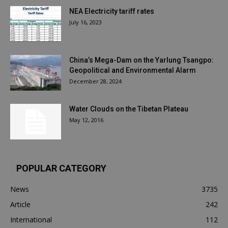
NEA Electricity tariff rates
July 16, 2023
China’s Mega-Dam on the Yarlung Tsangpo:
Geopolitical and Environmental Alarm
December 28, 2024
Water Clouds on the Tibetan Plateau
May 12, 2016
POPULAR CATEGORY
News
3735
Article
242
International
112