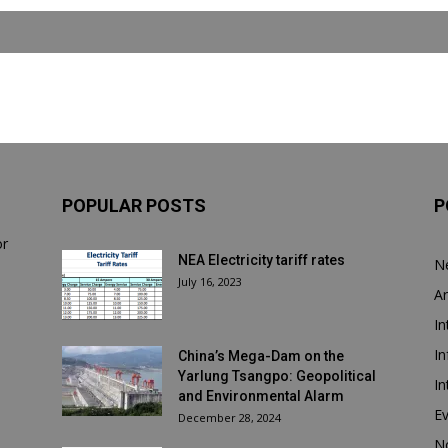
POPULAR POSTS
P
or
NEA Electricity tariff rates
N
July 16, 2023
Ar
In
In
China’s Mega-Dam on the
Yarlung Tsangpo: Geopolitical
In
and Environmental Alarm
E
December 28, 2024
N