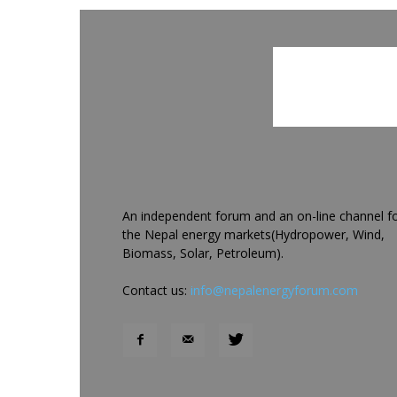
An independent forum and an on-line channel f
the Nepal energy markets(Hydropower, Wind,
Biomass, Solar, Petroleum).
Contact us:
info@nepalenergyforum.com