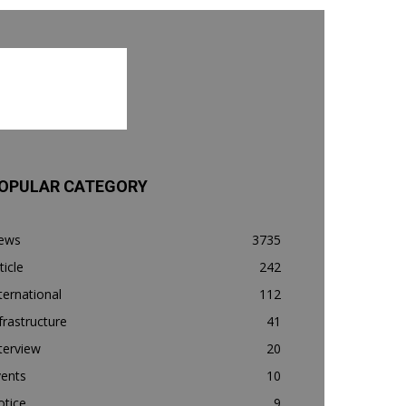
OPULAR CATEGORY
ews
3735
ticle
242
ternational
112
frastructure
41
terview
20
vents
10
otice
9