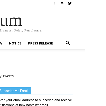
rum
Biomass, Solar, Petroleum).
EW
NOTICE
PRESS RELEASE
y Tweets
Subscribe via Email
ter your email address to subscribe and receive
tifications of new posts by email.