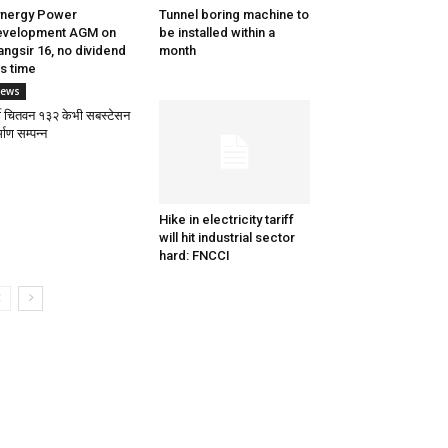
nergy Power
Tunnel boring machine to
evelopment AGM on
be installed within a
ngsir 16, no dividend
month
is time
ews
र्वी चितवन १३२ केभी सबस्टेसन
्माण सम्पन्न
Hike in electricity tariff
will hit industrial sector
hard: FNCCI