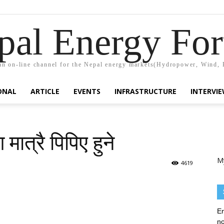
pal Energy Fo
n on-line channel for the Nepal energy markets(Hydropower, Wind, 
ONAL
ARTICLE
EVENTS
INFRASTRUCTURE
INTERVI
मात्रै पिपिए हुने
M
4619
En
no