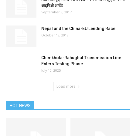
आइपिओ आउँदै
September 8, 2017
Nepal and the China-EU Lending Race
October 18, 2018
Chimkhola-Rahughat Transmission Line
Enters Testing Phase
July 10, 2025
Load more
HOT NEWS