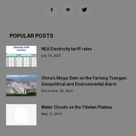
POPULAR POSTS
NEA Electricity tariff rates
July 16, 2023
China’s Mega-Dam on the Yarlung Tsangpo:
Geopolitical and Environmental Alarm
December 28, 2024
Water Clouds on the Tibetan Plateau
May 12, 2016