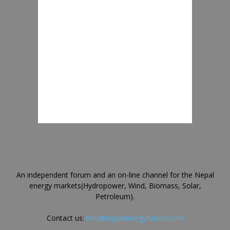
An independent forum and an on-line channel for the Nepal
energy markets(Hydropower, Wind, Biomass, Solar,
Petroleum).
Contact us:
info@nepalenergyforum.com