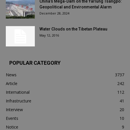
China’s Mega-Dam on the Yarlung Tsangpo:
Geopolitical and Environmental Alarm
December 28, 2024
Water Clouds on the Tibetan Plateau
May 12, 2016
POPULAR CATEGORY
News
3737
Article
242
International
112
Infrastructure
41
Interview
20
Events
10
Notice
9