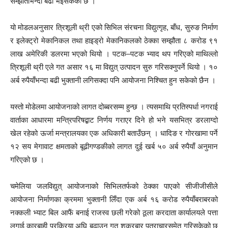
सम्झौताभन्दा बढी भइसकेको छ ।
यो मोडलअनुसार त्रिशूली थ्री एको सिभिल संरचना विद्युत्गृह, बाँध, सुरुङ निर्माण
र इलेक्ट्रो मेकानिकल तथा हाइड्रो मेकानिकलको ठेक्का सम्झौता ८ करोड ९१
लाख अमेरिकी डलरमा भएको थियो । पटक–पटक भ्याद थप गरिएको माथिल्लो
त्रिशूली थ्री एले गत असार १६ मा विद्युत् उत्पादन सुरु गरिसक्नुपर्ने थियो । १०
अर्ब रुपैयाँभन्दा बढी भुक्तानी लगिसक्दा पनि आयोजना निश्चित हुन सकेको छैन ।
यस्तो मोडेलमा आयोजनाको लागत दोब्बरसम्म हुन्छ । त्यसमाथि प्रतिस्पर्धा नगराई
वार्ताका आधारमा मन्त्रिपरिषद्बाट निर्णय गराएर दिने हो भने यसभित्र डरलाग्दो
खेल रहेको ऊर्जा मन्त्रालयका एक अधिकारी बताउँछन् । धादिङ र गोरखामा पर्ने
१२ सय मेगावाट क्षमताको बूढीगण्डकीको लागत दुई खर्ब ५० अर्ब रुपैयाँ अनुमान
गरिएको छ ।
चमेलिया जलविद्युत् आयोजनाको सिभिलतर्फको ठेक्का पाएको सीजीजीसीले
आयोजना निर्माणका क्रममा भुक्तानी लिँदा एक अर्ब १६ करोड रुपैयाँबराबरको
नक्कली भ्याट बिल आफैं बनाई राजस्व छली गरेको ठूला करदाता कार्यालयले पत्ता
लगाई कारबाही प्रक्रिया अघि बढाउन गत शुक्रबार पत्राचारसमेत गरिसकेको छ