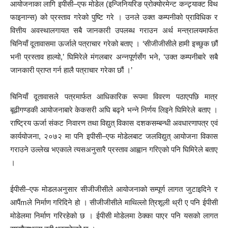
आयोजनाका लागि इपीसी–एफ मोडेल (इन्जिनियरिङ प्रोक्योरमेन्ट कन्ट्र्याक्ट विथ
फाइनान्स) को प्रस्ताव गरेको पुष्टि गरे । उनले उक्त कम्पनीको प्राविधिक र
वित्तीय अवस्थालगायत सबै जानकारी उपलब्ध गराउन अर्थ मन्त्रालयमार्फत
चिनियाँ दूतावासमा ऊर्जाले पत्राचार गरेको बताए । ‘सीजीजीसीले हामी इच्छुक छौं
भनी प्रस्ताव हाल्यो,’ घिमिरेले मंगलबार अन्नपूर्णसँग भने, ‘उक्त कम्पनीबारे सबै
जानकारी प्राप्त गर्न हालै पत्राचार गरेका छौं ।’
चिनियाँ दूतावासले पत्रमार्फत आधिकारिक रूपमा विवरण पठाएपछि मात्र
बूढीगण्डकी आयोजनाबारे केकसरी अघि बढ्ने भन्ने निर्णय लिइने घिमिरेले बताए ।
राष्ट्रिय ऊर्जा संकट निवारण तथा विद्युत् विकास दशकसम्बन्धी अवधारणापत्र एवं
कार्ययोजना, २०७२ मा पनि इपीसी–एफ मोडेलबाट जलविद्युत् आयोजना विकास
गराउने उल्लेख भएकाले त्यसअनुसारै प्रस्ताव आह्वान गरिएको पनि घिमिरेले बताए
।
ईपीसी–एफ मोडलअनुसार सीजीजीसीले आयोजनाको सम्पूर्ण लागत जुटाइदिने र
आपैंmले निर्माण गरिदिने हो । सीजीजीसीले माथिल्लो त्रिशूली थ्री ए पनि ईपीसी
मोडेलमा निर्माण गरिरहेको छ । ईपीसी मोडेलमा ठेक्का पाएर पनि यसको लागत