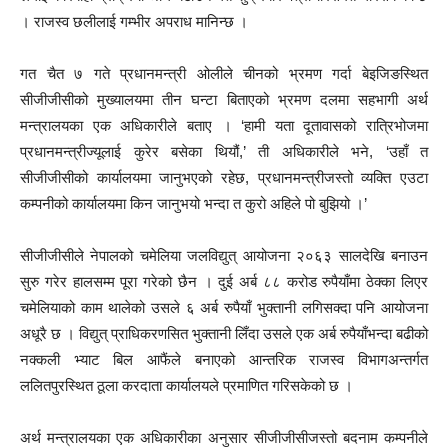
। राजस्व छलीलाई गम्भीर अपराध मानिन्छ ।
गत चैत ७ गते प्रधानमन्त्री ओलीले चीनको भ्रमण गर्दा बेइजिङस्थित
सीजीजीसीको मुख्यालयमा तीन घन्टा बिताएको भ्रमण दलमा सहभागी अर्थ
मन्त्रालयका एक अधिकारीले बताए । ‘हामी यता दूतावासको रात्रिभोजमा
प्रधानमन्त्रीज्यूलाई कुरेर बसेका थियौं,’ ती अधिकारीले भने, ‘उहाँ त
सीजीजीसीको कार्यालयमा जानुभएको रहेछ, प्रधानमन्त्रीजस्तो व्यक्ति एउटा
कम्पनीको कार्यालयमा किन जानुभयो भन्दा त कुरो अहिले पो बुझियो ।’
सीजीजीसीले नेपालको चमेलिया जलविद्युत् आयोजना २०६३ सालदेखि बनाउन
सुरु गरेर हालसम्म पूरा गरेको छैन । दुई अर्ब ८८ करोड रुपैयाँमा ठेक्का लिएर
चमेलियाको काम थालेको उसले ६ अर्ब रुपैयाँ भुक्तानी लगिसक्दा पनि आयोजना
अधूरै छ । विद्युत् प्राधिकरणसित भुक्तानी लिँदा उसले एक अर्ब रुपैयाँभन्दा बढीको
नक्कली भ्याट बिल आफैंले बनाएको आन्तरिक राजस्व विभागअन्तर्गत
ललितपुरस्थित ठूला करदाता कार्यालयले प्रमाणित गरिसकेको छ ।
अर्थ मन्त्रालयका एक अधिकारीका अनुसार सीजीजीसीजस्तो बदनाम कम्पनीले