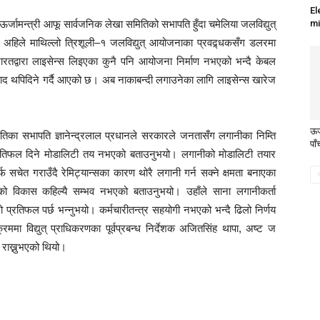
El
ऊर्जामन्त्री आफू सार्वजनिक लेखा समितिको सभापति हुँदा चमेलिया जलविद्युत्
mi
े र अहिले माथिल्लो त्रिशूली–१ जलविद्युत् आयोजनाका प्रवद्र्धकसँग डलरमा
 भारतद्वारा लाइसेन्स लिइएका कुनै पनि आयोजना निर्माण नभएको भन्दै केबल
ाद थपिदिने गर्दै आएको छ। अब नाकाबन्दी लगाउनेका लागि लाइसेन्स खारेज
ऊर
तिका सभापति ज्ञानेन्द्रलाल प्रधानले सरकारले जनतासँग लगानीका निम्ति
पाँ
्रतिफल दिने मोडालिटी तय नभएको बताउनुभयो। लगानीको मोडालिटी तयार
्फ सचेत गराउँदै रेमिट्यान्सका कारण थोरै लगानी गर्न सक्ने क्षमता बनाएका
त्को विकास कहिल्यै सम्भव नभएको बताउनुभयो। उहाँले साना लगानीकर्ता
ो प्रतिफल पर्छ भन्नुभयो। कर्मचारीतन्त्र सहयोगी नभएको भन्दै ढिलो निर्णय
्यक्रममा विद्युत् प्राधिकरणका पूर्वप्रबन्ध निर्देशक अजितसिंह थापा, अष्ट ज
राख्नुभएको थियो।