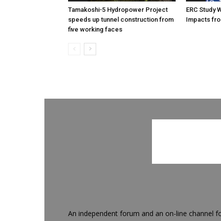
Tamakoshi-5 Hydropower Project
ERC Study 
speeds up tunnel construction from
Impacts fro
five working faces
An independent forum and an on-line channel f