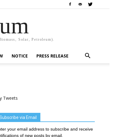
rum
Biomass, Solar, Petroleum).
EW
NOTICE
PRESS RELEASE
y Tweets
Subscribe via Email
ter your email address to subscribe and receive
tifications of new posts by email.