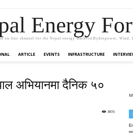
pal Energy Fo
n on-line channel for the Nepal energy markets(Hydropower, Wind, 
ONAL
ARTICLE
EVENTS
INFRASTRUCTURE
INTERVI
पाल अभियानमा दैनिक ५०
M
3835
En
no