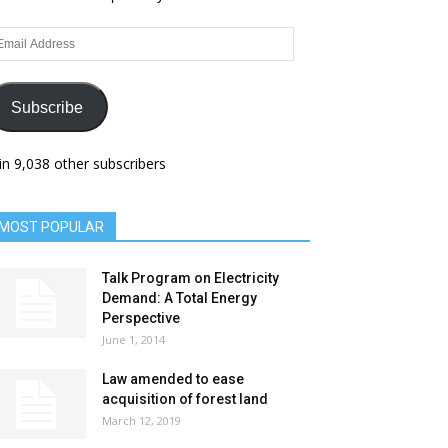
ail
dress
Subscribe
in 9,038 other subscribers
MOST POPULAR
Talk Program on Electricity
Demand: A Total Energy
Perspective
June 1, 2014
Law amended to ease
acquisition of forest land
March 12, 2019