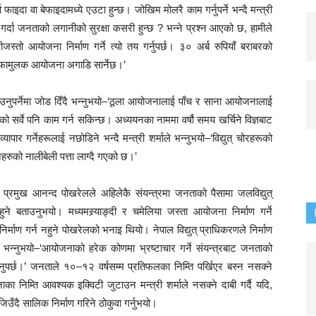
फाइदा वा बेफाइदामध्ये एउटा हुन्छ। जोखिम मोलरै काम गर्नुपर्ने भन्दै मन्त्री
 गर्दा जनताको लगानीको सुरक्षा कसरी हुन्छ ? भन्ने प्रश्न आएको छ, हामीले
जस्तो आयोजना निर्माण गर्ने त्यो तय गर्नुपर्छ। ३० अर्ब रुपियाँ बराबरको
नाफामुलक आयोजना अगाडि सार्नेछ।’
नुपर्नेमा जोड दिँदै भन्नुभयो–‘ठूला आयोजनालाई पाँच र साना आयोजनालाई
नाको सर्वे पनि काम गर्न सकिन्छ। अध्ययनका नाममा वर्षौ समय खर्चिने विज्ञबाट
ापार गर्नेहरूलाई नछोडिने भन्दै मन्त्री शर्माले भन्नुभयो–‘विद्युत् चोरहरूको
ुको नालीबेली पत्ता लाग्दै गएको छ।’
गका प्रमुख आनन्द पोखरेलले अहिलेकै संयन्त्रमा जनताको पैसामा जलविद्युत्
ने बताउनुभयो। मध्यमस्र्याङ्दी र चमेलिया जस्ता आयोजना निर्माण गर्ने
माण गर्न नहुने पोखरेलको भनाइ थियो। नेपाल विद्युत् प्राधिकरणले निर्माण
े भन्नुभयो–‘आयोजनाको हरेक कोणमा भ्रष्टाचार गर्ने संयन्त्रबाट जनताको
ुपर्छ।’ जनताले १०–१२ वर्षसम्म प्रतिफलका निम्ति पर्खिएर बस्न नसक्ने
का निम्ति आवश्यक इक्विटी जुटाउन मन्त्री शर्माले नसक्ने दाबी गर्दै यदि,
जिउँदै सालिक निर्माण गरिने ठोकुवा गर्नुभयो।