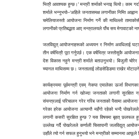
भित्रै आवश्यक हुन्छ।’ मन्त्री शर्माको भनाइ थियो। काम गर्दा 
शर्माले भन्नुभयो–‘अहिले जनतासमक्ष लगानीका निम्ति आह्वान
चमेलियाजस्तो आयोजना निर्माण गर्ने की माथिल्लो तामाकोसी
लगानीको प्रतिबद्धता आए मन्त्रालयले पाँच सय मेगावाटको 
जलविद्युत् आयोजनाहरूको अध्ययन र निर्माण अवधिलाई घटाउ
तीन वर्षभित्रै पूरा गर्नुपर्छ। एक वर्षभित्र जस्तोसुकै आयोज
देश विकास नहुने मन्त्री शर्माले बताउनुभयो। बिजुली चोरेर व्य
च्यानल माथिसम्म छ। जनतालाई लोडसेडिङमा राखेर मोटाउनेहर
कार्यक्रममा पूर्वमन्त्री एवम् नेकपा एमालेका ऊर्जा विभा
आयोजना निर्माण गर्न खोज्दा जनताको लगानी सुरक्षित नहु
संयन्त्रलाई परिचालन गरेर गरिब जनताको पैसामा आयोजना निर्
गरेका हरेक आयोजना अत्यान्तै महँगो रहेको भन्दै पोखरेलल
लगानी कसरी सुरक्षित हुन्छ ? यस विषयमा बृहत् छलफल हुन
उल्लेख गर्दै पोखरेलले कर्णाली चिसापानी जलविद्युत् आयोजना
उहाँले त्यो गर्न सफल हुनुभयो भने मन्त्रीको सम्मानमा आफूले 