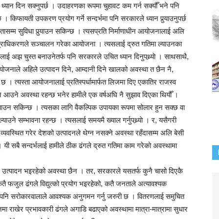
ध्यान दिन सक्नुपर्छ । उदाहरणका रूपमा चुहावट कम गर्न सक्यौँ भने पनि
 किफायती उपकरण प्रयोग गर्ने सन्दर्भमा पनि सरकारले ध्यान पुर्‍याउनुपर्छ
सम्म सुविधा पुर्‍याउन सकिन्छ । त्यसप्रति निर्माणाधीन आयोजनालाई अलि
हे प्राधिकरणले सञ्चालन गरेका आयोजना । त्यसलाई द्रुत गतिमा ल्याउनका
मलाई अझ चुस्त बनाउनेतर्फ पनि सरकारले उचित ध्यान दिनुपथ्र्याे । साथसाथै,
नाले अहिले उत्पादन दिने, आम्दानी दिने खालको अवस्था त छैन नै,
को छ । त्यस्ता आयोजनालाई प्रतिस्पर्धामार्फत लिजमा दिए एकातिर राजस्व
ि आउने अवस्था रहन्छ भनेर हामीले एक वर्षअघि नै सुझाव दिएका थियौँ ।
्याउन सकिन्छ । त्यसका लागि वैकल्पिक उपायका रूपमा सोलार हुन सक्छ वा
ाउने सम्भावना रहन्छ । त्यसलाई समयमै ख्याल गर्नुपथ्र्याे । र, यसैगरी
्यवस्थित गरेर देशको उत्पादनले थेग्न नसक्ने अवस्था रहँदासम्म अलि बेसी
 । यी सबै सन्दर्भलाई हामीले ठीक ढंगले द्रुत गतिमा काम गरेको अवस्थामा
सार उत्पादन भइरहेको अवस्था छैन । तर, सरकारले यसतर्फ कुनै चासो दिएकै
 फजुल ढंगले विद्युत्को प्रयोग भइरहेको, कतै जनताले अत्यावश्यक
्फ पनि सरोकारवालाले आवश्यक अनुगमन गर्नु जरुरी छ । वितरणलाई समुचित
ेजमा राखेर प्रभावकारी ढंगले अगाडि बढाएको अवस्थामा मात्रा-मात्रामा सुधार