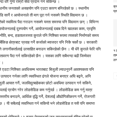
 धेरै गुणा राम्रो सेवा प्रदान गर्न सकिन्छ ।
क्र
मा स्थानीय जनताको असहयोग पनि एउटा कारण बनिरहेको छ । स्थानीय
प्र
 सार्ने र आयोजनाले ती माग पूरा गर्न नसक्ने स्थिति विद्यमान छ ।
स्वामित्व पैदा गराउन नसक्ने यस्ता समस्या पनि विद्यमान छन् । विभिन्न
ोजनालाई दुरुपयोग गर्ने, आयोजनालाई दबाब दिने खालका काम, प्रवृत्ति
ति, बन्द, हडतालजस्ता कुराले पनि निश्चित रूपमा त्यसको निर्माणको समय
ंकिङ क्षेत्रबाट प्रवाह गर्ने कर्जाको ब्याजदर पनि निकै चर्को छ । सरकारी
 लगानीकर्तालाई उत्साहित बनाउन सकिरहेको छैन । यी धेरै कुराले फेरि पनि
१ 
ता
वरण पैदा गर्न सकिरहेको छैन । यसका लागि सबैभन्दा बढी जिम्मेवार
लग
ो ।
े एउटा निश्चित अवधिसम्म भारतबाट बिजुली ल्याउनुपर्ने आवश्यकता पनि
 उत्पादन गर्नका लागि व्यवस्थित ढंगले योजना बनाएर अघि बढ्ने, अनि
ली आयात गर्ने, जलविद्युत्बाहेकका छोटो अवधिमा उत्पादन गर्न सकिने,
लाई प्रयोग गरेर लोडसेडिङ कम गर्नुपर्छ । लोडसेडिङ कम गर्नु मात्र
णस्तरीय बनाउने, आर्थिक वृद्धि गर्ने, देशलाई औद्योगिकीकरण गर्ने, रोजगारी
री छ । यी सबैलाई व्यवस्थित गर्न सकियो भने लोडसेडिङ त यसै पनि समाप्त
्रेष्ठको थेसिसले ८३ हजार मेघावाटको जुन सम्भावनालाई इंगित गरेको छ,