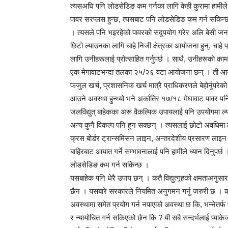
त्यसअघि पनि लोडसेडिङ कम गर्नका लागि केही कुरामा हामीले 
पावर सरप्लस हुन्छ, त्यसबाट पनि लोडसेडिङ कम गर्न सकिन्छ ।
। त्यसले पनि भइरहेको पावरको सदुपयोग गरेर अलि बेसी जनता
छिटो ल्याउनका लागि चाहे निजी क्षेत्रका आयोजना हुन्, चा
लागि उनीहरूलाई प्रोत्साहित गर्नुपर्छ । साथै, उनीहरूको का
एक मेगावाटभन्दा तलका २५/२६ वटा आयोजना छन् । ती आयोज
फजुल खर्च, प्रशासनिक खर्च मात्रै प्राधिकरणले बेहोर्नुपरे
आउने अवस्था हुन्थ्यो भने अर्कातिर १७/१८ मेघावाट पावर पन
जलविद्युत् बाहेकका अरू वैकल्पिक उपायलाई पनि उपयोगमा ल
अन्य कुनै विकल्प पनि हुन सक्छन् । त्यसलाई छोटो अवधिमा ल्य
क्रस बोर्डर ट्रान्समिसन लाइन, अन्तरदेशीय प्रसारण लाइन व
बाहिरबाट आयात गर्ने सम्भावनालाई पनि हामीले ध्यान दिनुपर्छ
लोडसेडिङ कम गर्न सकिन्छ ।
यसबाहेक पनि धेरै उपाय छन् । कतै विद्युत्गृहको क्षमताअनु
छैन । यसबारे सरकारले नियमित अनुगमन गर्नु जरुरी छ । कतै
अवस्थामा समेत प्रयोग गर्न नपाएको अवस्था छ कि, भन्नेतर
र न्यायोचित गर्न सकिएको छैन कि ? यी सबै सन्दर्भलाई प्याक