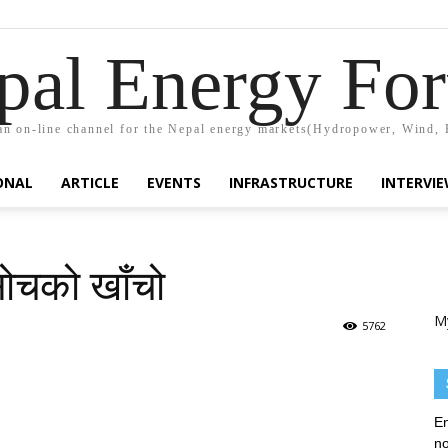
pal Energy Fo
n on-line channel for the Nepal energy markets(Hydropower, Wind, 
ONAL
ARTICLE
EVENTS
INFRASTRUCTURE
INTERVI
 सोचको खाँचो
M
5762
En
no