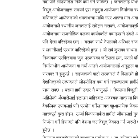
गर्दा पनि लोडसेडिङ निकै कम गर्न सकिन्छ । जनतालाई योभन्दा
विद्युत् आयोजनाहरू समयमै पूरा नहुनुमा आयोजना निर्माण
बासिन्दाले आयोजनाको क्षमताभन्दा माथि गएर आफ्ना माग अगाडि
आयोजनाले स्थानीय जनतालाई समेट्न नसक्ने, आयोजनाप्रतिको 
आयोजनामा राजनीतिक दलका कार्यकर्ताले कमाइखाने ढंगले आय
पनि देखा परिरहेका छन् । यसका साथै नेपालको अस्थिर राजनी
र लगानीलाई प्रभाव पारिरहेको हुन्छ । यी सबै कुराका साथमा बै
निकायका प्रक्रियामा जुन प्रकारका जटिलता छन्, यसले पनि
निर्माणाधीन आयोजना वा नयाँ आउने आयोजनालाई अनुकूल वाता
सरकार नै हुनुपर्छ । सहजताको बाटो सरकारले नै मिलाउने ह
देशभित्रको उत्पादनले लोडसेडिङ कम गर्न नसक्दासम्म हामील
रहन सक्छ । यसमा हामी उदार नै बन्नुपर्छ । नेपालमा बिजुली
अहिलेको अँध्यारोलाई हटाउन बाहिरबाट आवश्यक मात्रामा बिजु
वैकल्पिक उपायलाई पनि प्रयोग गर्नेलगायत बहुआयामिक विकल्प
महत्त्वपूर्ण कुरा होइन, ऊर्जा विकासमार्फत हामीले जीवनलाई गु
सिर्जना गर्ने हिसाबले पनि देशमा जलविद्युत् विकास गर्न जरु
हुनेछ ।
नेपालमा हाइड्रोपावरको सम्भावना पर्याप्त छ । डा. हरिमान श