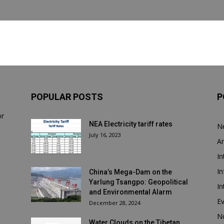
POPULAR POSTS
P
or
NEA Electricity tariff rates
N
July 16, 2023
Ar
In
In
China’s Mega-Dam on the
Yarlung Tsangpo: Geopolitical
In
and Environmental Alarm
E
December 28, 2024
N
Water Clouds on the Tibetan