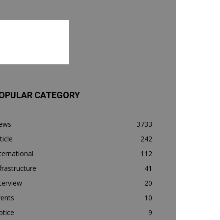
OPULAR CATEGORY
ews
3733
ticle
242
ternational
112
frastructure
41
terview
20
vents
10
otice
9