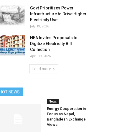
Govt Prioritizes Power
Infrastructure to Drive Higher
Electricity Use
July 19, 2026
NEA Invites Proposals to
Digitize Electricity Bill
Collection
April 19, 2026
Load more
HOT NEWS
News
Energy Cooperation in
Focus as Nepal,
Bangladesh Exchange
Views