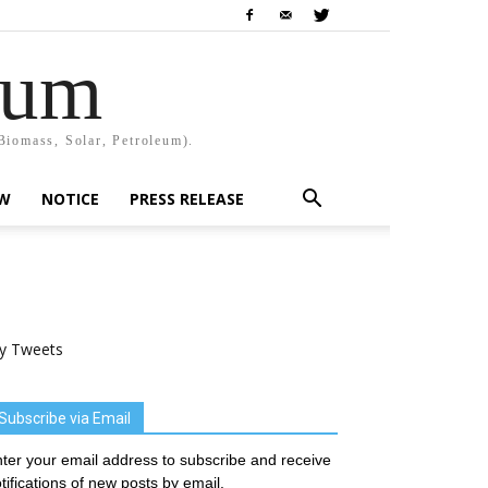
rum
Biomass, Solar, Petroleum).
EW
NOTICE
PRESS RELEASE
y Tweets
Subscribe via Email
ter your email address to subscribe and receive
tifications of new posts by email.