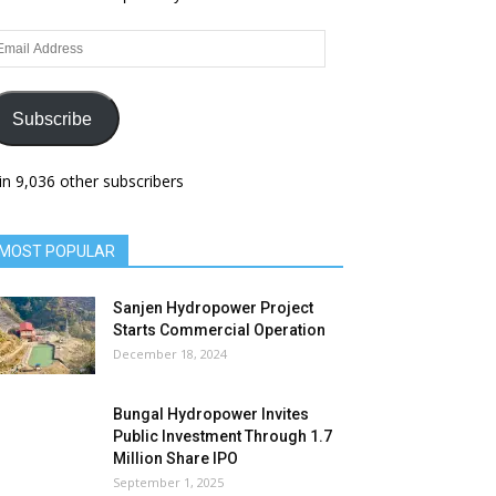
ail
dress
Subscribe
in 9,036 other subscribers
MOST POPULAR
Sanjen Hydropower Project
Starts Commercial Operation
December 18, 2024
Bungal Hydropower Invites
Public Investment Through 1.7
Million Share IPO
September 1, 2025