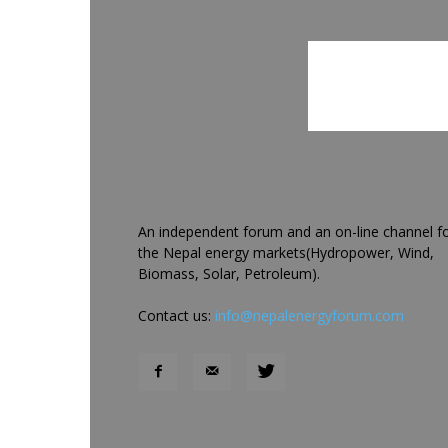
An independent forum and an on-line channel f
the Nepal energy markets(Hydropower, Wind,
Biomass, Solar, Petroleum).
Contact us:
info@nepalenergyforum.com