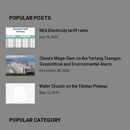
POPULAR POSTS
NEA Electricity tariff rates
July 16, 2023
China’s Mega-Dam on the Yarlung Tsangpo:
Geopolitical and Environmental Alarm
December 28, 2024
Water Clouds on the Tibetan Plateau
May 12, 2016
POPULAR CATEGORY