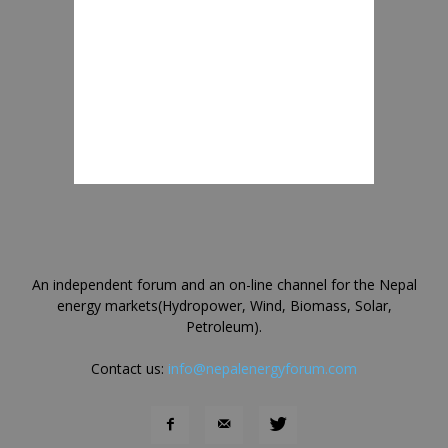
An independent forum and an on-line channel for the Nepal
energy markets(Hydropower, Wind, Biomass, Solar,
Petroleum).
Contact us:
info@nepalenergyforum.com