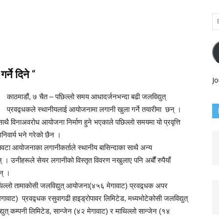
Em
Ad
्ने दिने
“
Jo
काठमाडौं, ७ चैत – पछिल्लो समय आधादर्जनभन्दा बढी जलविद्युत्
प्रवद्र्धकले स्थानीयलाई आयोजनामा लगानी खुला गर्ने तयारीमा छन् ।
थै विनाअवरोध आयोजना निर्माण हुने भएकाले पछिल्लो समयमा यो प्रवृत्ति
निवार्य भने गरेको छैन ।
टा आयोजनाका लगानीकर्ताले स्थानीय बासिन्दाका साथै अन्य
 । उनीहरूले सेयर लगानीको विस्तृत विवरण नखुलाए पनि अर्बौं रुपैयाँ
न् ।
िल्लो तामाकोसी जलविद्युत् आयोजना(४५६ मेगावाट) प्रवद्र्धक अपर
वाट) प्रवद्र्धक रसुवागढी हाइड्रोपावर लिमिटेड, मध्यभोटेकोसी जलविद्युत्
ुत् कम्पनी लिमिटेड, सान्जेन (४२ मेगावाट) र माथिल्लो सान्जेन (१४