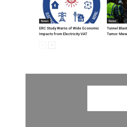
News
News
ERC Study Warns of Wide Economic
Tunnel Blas
Impacts from Electricity VAT
Tamor-Mewa