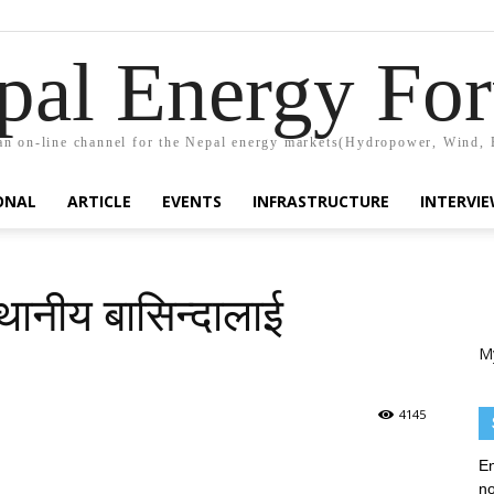
pal Energy Fo
n on-line channel for the Nepal energy markets(Hydropower, Wind, 
ONAL
ARTICLE
EVENTS
INFRASTRUCTURE
INTERVI
स्थानीय बासिन्दालाई
M
4145
En
no