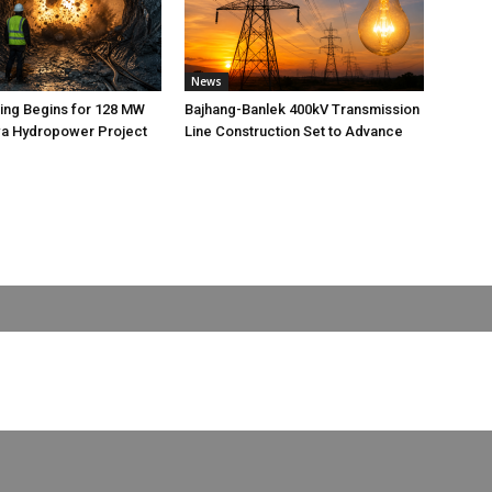
News
ting Begins for 128 MW
Bajhang-Banlek 400kV Transmission
 Hydropower Project
Line Construction Set to Advance