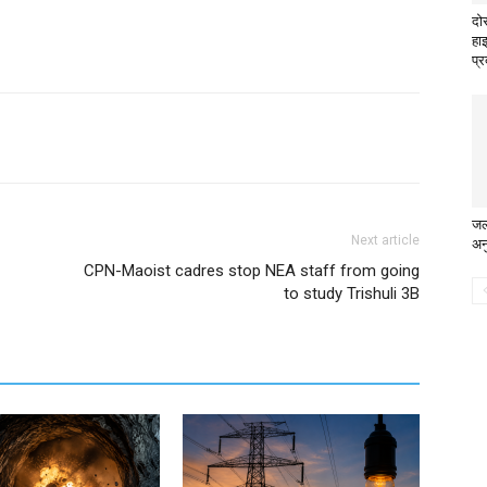
दो
हाइ
प्
जल
Next article
अन
CPN-Maoist cadres stop NEA staff from going
to study Trishuli 3B