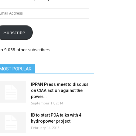
ail
dress
Subscribe
in 9,038 other subscribers
MOST POPULAR
IPPAN Press meet to discuss
on CIAA action against the
power...
September 17, 2014
IB to start PDA talks with 4
hydropower project
February 14, 2013