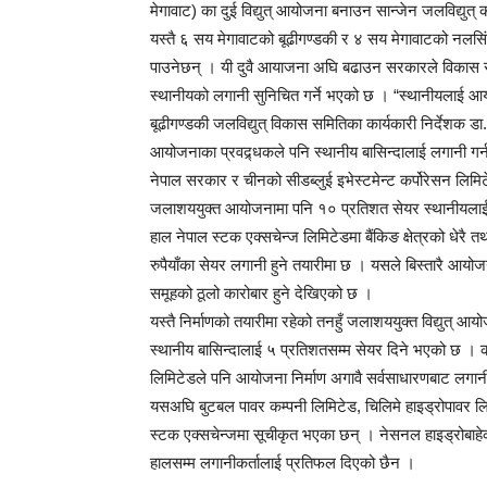
मेगावाट) का दुई विद्युत् आयोजना बनाउन सान्जेन जलविद्युत्
यस्तै ६ सय मेगावाटको बूढीगण्डकी र ४ सय मेगावाटको नलसिंह
पाउनेछन् । यी दुवै आयाजना अघि बढाउन सरकारले विकास
स्थानीयको लगानी सुनिचित गर्ने भएको छ । “स्थानीयलाई आय
बूढीगण्डकी जलविद्युत् विकास समितिका कार्यकारी निर्देशक डा. ल
आयोजनाका प्रवद्र्धकले पनि स्थानीय बासिन्दालाई लगानी गर्
नेपाल सरकार र चीनको सीडब्लुई इभेस्टमेन्ट कर्पोरेसन लिमि
जलाशययुक्त आयोजनामा पनि १० प्रतिशत सेयर स्थानीयला
हाल नेपाल स्टक एक्सचेन्ज लिमिटेडमा बैंकिङ क्षेत्रको धेरै 
रुपैयाँका सेयर लगानी हुने तयारीमा छ । यसले बिस्तारै आयो
समूहको ठूलो कारोबार हुने देखिएको छ ।
यस्तै निर्माणको तयारीमा रहेको तनहुँ जलाशययुक्त विद्युत् आ
स्थानीय बासिन्दालाई ५ प्रतिशतसम्म सेयर दिने भएको छ । क
लिमिटेडले पनि आयोजना निर्माण अगावै सर्वसाधारणबाट लगा
यसअघि बुटबल पावर कम्पनी लिमिटेड, चिलिमे हाइड्रोपावर लि
स्टक एक्सचेन्जमा सूचीकृत भएका छन् । नेसनल हाइड्रोबाहे
हालसम्म लगानीकर्तालाई प्रतिफल दिएको छैन ।