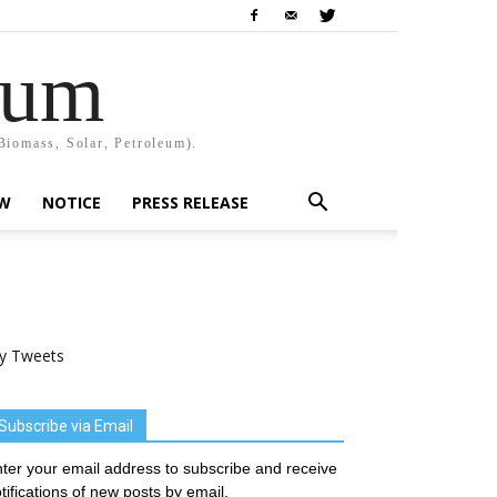
rum
Biomass, Solar, Petroleum).
EW
NOTICE
PRESS RELEASE
y Tweets
Subscribe via Email
ter your email address to subscribe and receive
tifications of new posts by email.