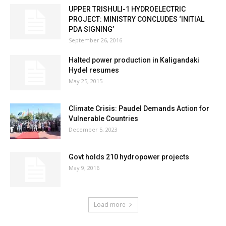
UPPER TRISHULI-1 HYDROELECTRIC
PROJECT: MINISTRY CONCLUDES ‘INITIAL
PDA SIGNING’
September 26, 2016
Halted power production in Kaligandaki
Hydel resumes
May 25, 2015
Climate Crisis: Paudel Demands Action for
Vulnerable Countries
December 5, 2023
Govt holds 210 hydropower projects
May 9, 2016
Load more