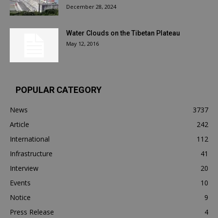
December 28, 2024
Water Clouds on the Tibetan Plateau
May 12, 2016
POPULAR CATEGORY
News
3737
Article
242
International
112
Infrastructure
41
Interview
20
Events
10
Notice
9
Press Release
4