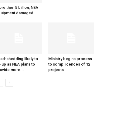
re then 5 billion, NEA
quipment damaged
ad-shedding likely to
Ministry begins process
 up as NEA plans to
to scrap licences of 12
ovide more...
projects