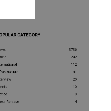
OPULAR CATEGORY
ews
3736
ticle
242
ternational
112
frastructure
41
terview
20
vents
10
otice
9
ess Release
4