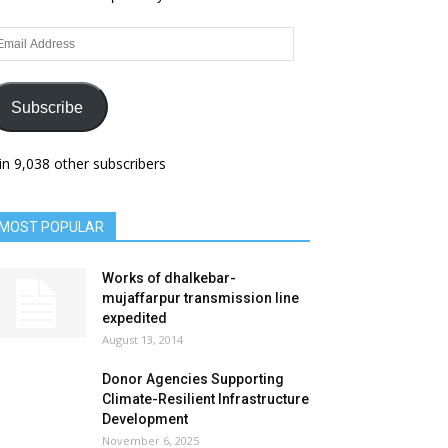
ail
dress
Subscribe
in 9,038 other subscribers
MOST POPULAR
Works of dhalkebar-
mujaffarpur transmission line
expedited
August 13, 2014
Donor Agencies Supporting
Climate-Resilient Infrastructure
Development
November 6, 2025