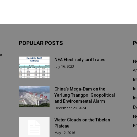
POPULAR POSTS
P
or
NEA Electricity tariff rates
N
July 16, 2023
Ar
In
In
China’s Mega-Dam on the
Yarlung Tsangpo: Geopolitical
In
and Environmental Alarm
E
December 28, 2024
N
Water Clouds on the Tibetan
Pr
Plateau
May 12, 2016