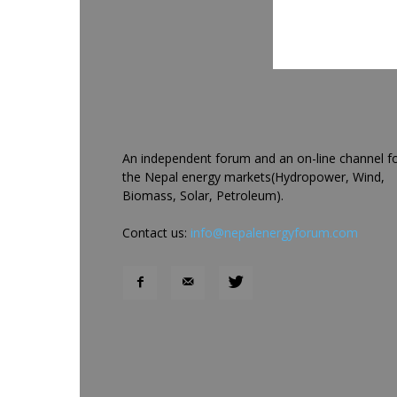
An independent forum and an on-line channel f
the Nepal energy markets(Hydropower, Wind,
Biomass, Solar, Petroleum).
Contact us:
info@nepalenergyforum.com