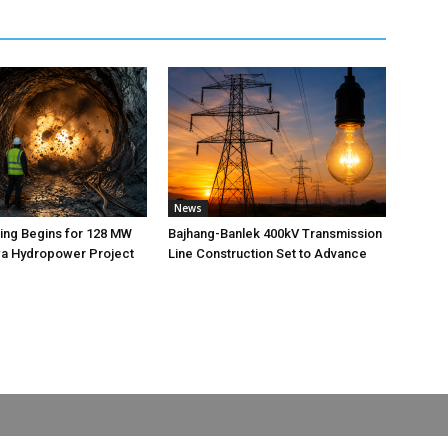
News
ting Begins for 128 MW
Bajhang-Banlek 400kV Transmission
 Hydropower Project
Line Construction Set to Advance