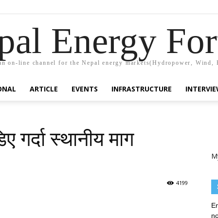
pal Energy Fo
n on-line channel for the Nepal energy markets(Hydropower, Wind, 
ONAL
ARTICLE
EVENTS
INFRASTRUCTURE
INTERVI
िए गर्दा स्थानीय माग
M
4199
En
no