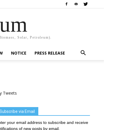
rum
Biomass, Solar, Petroleum).
EW
NOTICE
PRESS RELEASE
y Tweets
Subscribe via Email
ter your email address to subscribe and receive
tifications of new posts by email.