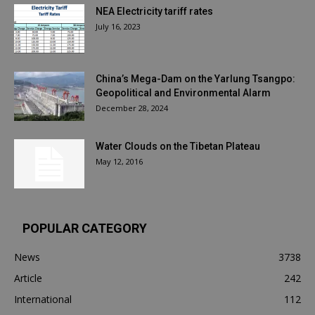
NEA Electricity tariff rates
July 16, 2023
China’s Mega-Dam on the Yarlung Tsangpo:
Geopolitical and Environmental Alarm
December 28, 2024
Water Clouds on the Tibetan Plateau
May 12, 2016
POPULAR CATEGORY
News
3738
Article
242
International
112