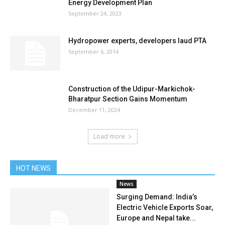
Energy Development Plan
September 24, 2023
Hydropower experts, developers laud PTA
September 6, 2014
Construction of the Udipur-Markichok-
Bharatpur Section Gains Momentum
December 11, 2024
Load more
HOT NEWS
News
Surging Demand: India’s
Electric Vehicle Exports Soar,
Europe and Nepal take...