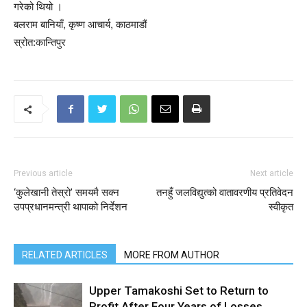
गरेको थियो ।
बलराम बानियाँ
,
कृष्ण आचार्य
, काठमाडौं
स्रोत:कान्तिपुर
Previous article
Next article
‘कुलेखानी तेस्रो’ समयमै सक्न
तनहुँ जलविद्युत्को वातावरणीय प्रतिवेदन
उपप्रधानमन्त्री थापाको निर्देशन
स्वीकृत
RELATED ARTICLES
MORE FROM AUTHOR
Upper Tamakoshi Set to Return to
Profit After Four Years of Losses