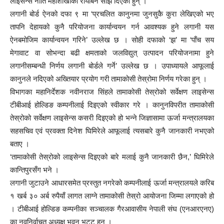
लाइसेन्स नीति महाशाखाको रायबिनै सोझै दिएका हुन् ।
लगानी बोर्ड ऐनको दफा ९ मा ‘प्रचलित कानुनमा जुनसुकै कुरा लेखिएको भए
तापनि देहायको कुनै परियोजना कार्यान्वयन गर्न आवश्यक हुने लगानी यस
ऐनबमोजिम कार्यान्वयन गरिने’ उल्लेख छ । सोही दफाको ‘झ’ मा ‘पाँच सय
मेगावाट वा सोभन्दा बढी क्षमताको जलविद्युत् उत्पादन परियोजनामा हुने
लगानीसम्बन्धी निर्णय लगानी बोर्डले गर्ने’ उल्लेख छ । उपाध्यायले आफूलाई
कानुनले नदिएको अख्तियार प्रयोग गरी तामाकोसी तेस्रोमा निर्णय गरेका हुन् ।
विभागका महानिर्देशक नवीनराज सिंहले तामाकोसी तेस्रोको सर्वेक्षण लाइसेन्स
टीबीआई होल्डिङ कम्पनीलाई दिइएको स्वीकार गरे । कानुनविपरीत तामाकोसी
तेस्रोको सर्वेक्षण लाइसेन्स कसरी दिइएको हो भन्ने जिज्ञासामा ऊर्जा मन्त्रालयका
सहसचिव एवं प्रवक्ता दिनेश घिमिरेले आफूलाई त्यसबारे कुनै जानकारी नभएको
बताए ।
‘तामाकोसी तेस्रोको लाइसेन्स दिइएको बारे मलाई कुनै जानकारी छैन,’ घिमिरेले
कान्तिपुरसँग भने ।
लगानी जुटाउने आधारसमेत प्रस्तुत नगरेको कम्पनीलाई ऊर्जा मन्त्रालयले करिब
१ खर्ब ३० अर्ब रुपैयाँ लागत लाग्ने तामाकोसी तेस्रो आयोजना जिम्मा लगाएको हो
। टीबीआई होल्डिङ कम्पनीका सञ्चालक गैरआवासीय नेपाली संघ (एनआरएनए)
का नवनिर्वाचत अध्यक्ष भवन भट्ट हुन् ।