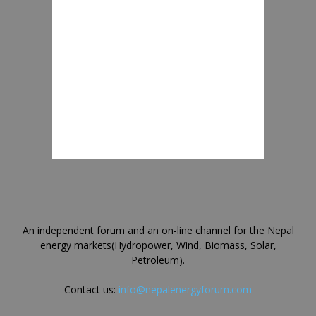
An independent forum and an on-line channel for the Nepal
energy markets(Hydropower, Wind, Biomass, Solar,
Petroleum).
Contact us:
info@nepalenergyforum.com