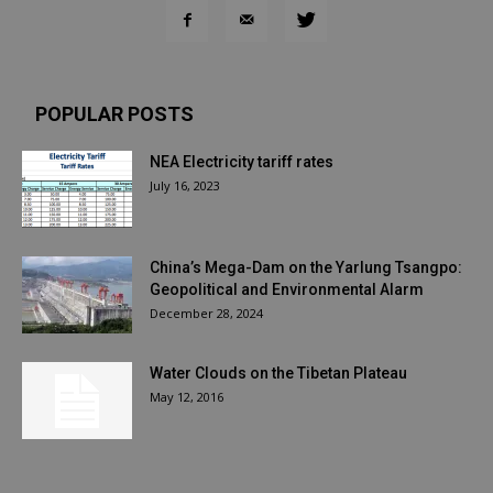
POPULAR POSTS
NEA Electricity tariff rates
July 16, 2023
China’s Mega-Dam on the Yarlung Tsangpo:
Geopolitical and Environmental Alarm
December 28, 2024
Water Clouds on the Tibetan Plateau
May 12, 2016