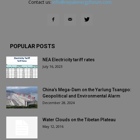
Contact us:
info@nepalenergyforum.com
POPULAR POSTS
NEA Electricity tariff rates
July 16, 2023
China’s Mega-Dam on the Yarlung Tsangpo:
Geopolitical and Environmental Alarm
December 28, 2024
Water Clouds on the Tibetan Plateau
May 12, 2016