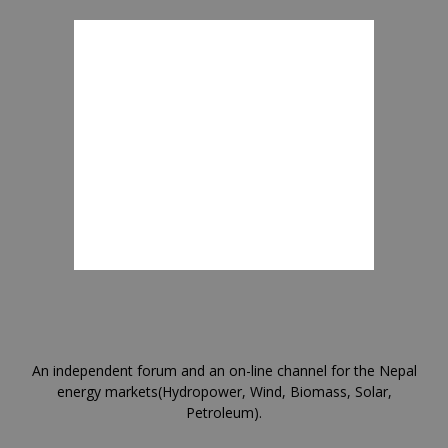
An independent forum and an on-line channel for the Nepal
energy markets(Hydropower, Wind, Biomass, Solar,
Petroleum).