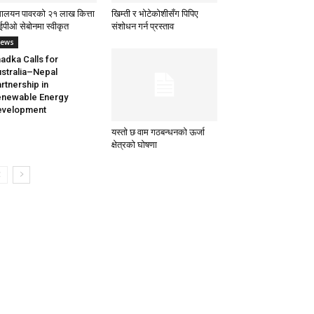
मालयन पावरको २१ लाख कित्ता
खिम्ती र भोटेकोशीसँग पिपिए
पीओ सेबोनमा स्वीकृत
संशोधन गर्न प्रस्ताव
ews
adka Calls for
stralia–Nepal
rtnership in
newable Energy
evelopment
यस्तो छ वाम गठबन्धनको ऊर्जा
क्षेत्रको घोषणा