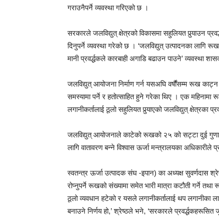
गराउनैपर्ने व्यवस्था गरिएको छ ।
सरकारले जलविद्युत् क्षेत्रको विकासमा सहुलियत पुर्‍याउन प्
दिनुपर्ने व्यवस्था गरेको छ । ‘जलविद्युत् उत्पादनका लागि
मानी प्रवर्द्धकले कारबाही अगाडि बढाउन पाउने’ व्यवस्था श
जलविद्युत् आयोजना निर्माण गर्न यसअघि वर्षौंसम्म रूख काट्न
समस्यामा पर्ने र हतोत्साहित हुने गरेका थिए । एक महिनामा 
लगानीकर्तालाई ठूलो सहुलियत पुर्‍याएको जलविद्युत् क्षेत्रका प्र
जलविद्युत् आयोजनाले काटेको रूखको २५ को सट्टा दुई गुणा म
लागि वातावरण बन्ने विश्वास ऊर्जा मन्त्रालयका अधिकारीले 
स्वतन्त्र ऊर्जा उत्पादक संघ -इपान) का अध्यक्ष सुवर्णदास श्रे
रोप्नुपर्ने रूखको संख्यामा समेत भारी मात्रा कटौती गर्ने तथा
ठूलो व्यवधान हटेको र यसले लगानीकर्तालाई थप लगानीका लागि
बनाउने निर्णय हो,’ श्रेष्ठले भने, ‘सरकारले प्रवर्द्धकहरूस