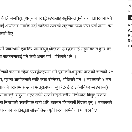
हि
आई
यले जलविद्युत् क्षेत्रका प्रवर्द्धकहरूलाई सहुलियत पुग्ने तर वातावरणमा भने
N
Kh
लाई आयोजना निर्माण गर्दा काटेको रूखको सट्टामा रूख रोप्न पर्ती जग्गा, वन
Au
ानकारी दिए ।
Pa
Re
D
े व्यवस्थाले एकातिर जलविद्युत् क्षेत्रका प्रवर्द्धकलाई सहुलियत त हुन्छ तर
दा वातावरणलाई भने केही असर पर्छ,’ पौडेलले भने ।
ो चरणमा रहेका प्रवर्द्धकहरूले भने पूर्वनिर्णयअनुसार काटेको रूखको २५
णय थियो, पुराना आयोजनाले त्यति रूख रोप्नैपर्छ,’ पौडेलले भने । सरकारले ४ सय
णको प्रारम्भिक ऊर्जा मन्त्रालयका सुपरिटेन्डेन्ट इन्जिनियर -सहसचिव)
मन्त्री बाबुराम भट्टराईले ऊर्जामन्त्रीस्तरीय निर्णयबाट विद्युत् विकास
 निर्माणको प्रारम्भिक कार्य अघि बढाउने जिम्मेवारी दिएका हुन् । सरकारले
गरिसक्ने प्रतिबद्धता लोडसेडिङ न्यूनीकरण कार्ययोजनामा गरेको छ ।