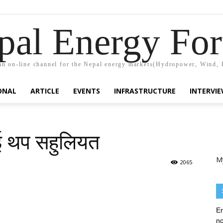
pal Energy Fo
n on-line channel for the Nepal energy markets(Hydropower, Wind, 
ONAL
ARTICLE
EVENTS
INFRASTRUCTURE
INTERVI
लाई थप सहुलियत
M
2065
En
no