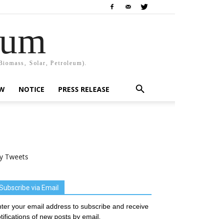
rum
Biomass, Solar, Petroleum).
EW
NOTICE
PRESS RELEASE
y Tweets
Subscribe via Email
ter your email address to subscribe and receive
tifications of new posts by email.