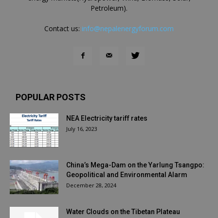
Petroleum).
Contact us:
info@nepalenergyforum.com
POPULAR POSTS
NEA Electricity tariff rates
July 16, 2023
China’s Mega-Dam on the Yarlung Tsangpo:
Geopolitical and Environmental Alarm
December 28, 2024
Water Clouds on the Tibetan Plateau