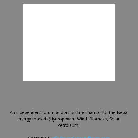
An independent forum and an on-line channel for the Nepal
energy markets(Hydropower, Wind, Biomass, Solar,
Petroleum).