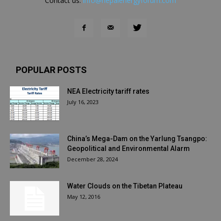
Contact us:
info@nepalenergyforum.com
POPULAR POSTS
NEA Electricity tariff rates
July 16, 2023
China’s Mega-Dam on the Yarlung Tsangpo:
Geopolitical and Environmental Alarm
December 28, 2024
Water Clouds on the Tibetan Plateau
May 12, 2016