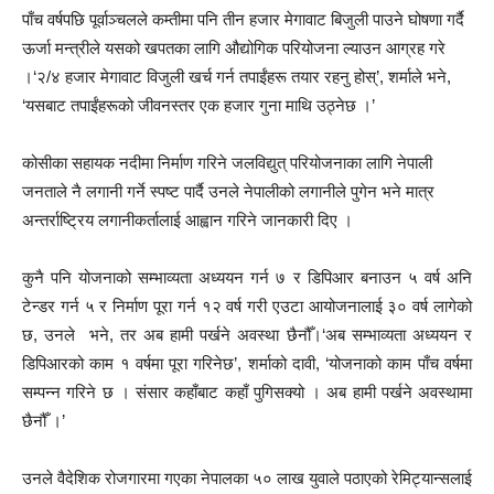
पाँच वर्षपछि पूर्वाञ्चलले कम्तीमा पनि तीन हजार मेगावाट बिजुली पाउने घोषणा गर्दै
ऊर्जा मन्त्रीले यसको खपतका लागि औद्योगिक परियोजना ल्याउन आग्रह गरे
।‘२/४ हजार मेगावाट विजुली खर्च गर्न तपाईंहरू तयार रहनु होस्’, शर्माले भने,
‘यसबाट तपाईंहरूको जीवनस्तर एक हजार गुना माथि उठ्नेछ ।’
कोसीका सहायक नदीमा निर्माण गरिने जलविद्युत् परियोजनाका लागि नेपाली
जनताले नै लगानी गर्ने स्पष्ट पार्दै उनले नेपालीको लगानीले पुगेन भने मात्र
अन्तर्राष्ट्रिय लगानीकर्तालाई आह्वान गरिने जानकारी दिए ।
कुनै पनि योजनाको सम्भाव्यता अध्ययन गर्न ७ र डिपिआर बनाउन ५ वर्ष अनि
टेन्डर गर्न ५ र निर्माण पूरा गर्न १२ वर्ष गरी एउटा आयोजनालाई ३० वर्ष लागेको
छ, उनले भने, तर अब हामी पर्खने अवस्था छैनौँ।‘अब सम्भाव्यता अध्ययन र
डिपिआरको काम १ वर्षमा पूरा गरिनेछ’, शर्माको दावी, ‘योजनाको काम पाँच वर्षमा
सम्पन्न गरिने छ । संसार कहाँबाट कहाँ पुगिसक्यो । अब हामी पर्खने अवस्थामा
छैनौँ ।’
उनले वैदेशिक रोजगारमा गएका नेपालका ५० लाख युवाले पठाएको रेमिट्यान्सलाई