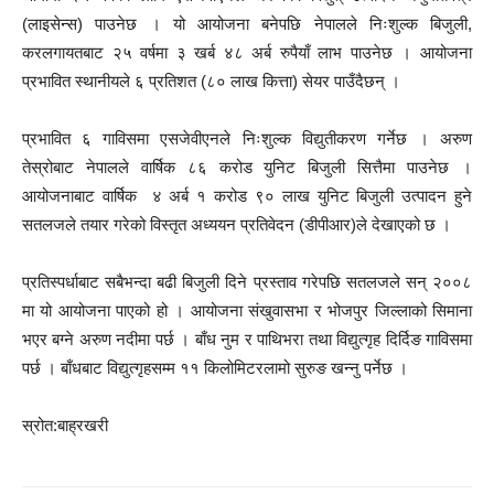
(लाइसेन्स) पाउनेछ । यो आयोजना बनेपछि नेपालले निःशुल्क बिजुली,
करलगायतबाट २५ वर्षमा ३ खर्ब ४८ अर्ब रुपैयाँ लाभ पाउनेछ । आयोजना
प्रभावित स्थानीयले ६ प्रतिशत (८० लाख कित्ता) सेयर पाउँदैछन् ।
प्रभावित ६ गाविसमा एसजेवीएनले निःशुल्क विद्युतीकरण गर्नेछ । अरुण
तेस्रोबाट नेपालले वार्षिक ८६ करोड युनिट बिजुली सित्तैमा पाउनेछ ।
आयोजनाबाट वार्षिक ४ अर्ब १ करोड ९० लाख युनिट बिजुली उत्पादन हुने
सतलजले तयार गरेको विस्तृत अध्ययन प्रतिवेदन (डीपीआर)ले देखाएको छ ।
प्रतिस्पर्धाबाट सबैभन्दा बढी बिजुली दिने प्रस्ताव गरेपछि सतलजले सन् २००८
मा यो आयोजना पाएको हो । आयोजना संखुवासभा र भोजपुर जिल्लाको सिमाना
भएर बग्ने अरुण नदीमा पर्छ । बाँध नुम र पाथिभरा तथा विद्युत्गृह दिर्दिङ गाविसमा
पर्छ । बाँधबाट विद्युत्गृहसम्म ११ किलोमिटरलामो सुरुङ खन्नु पर्नेछ ।
स्रोत:बाह्रखरी