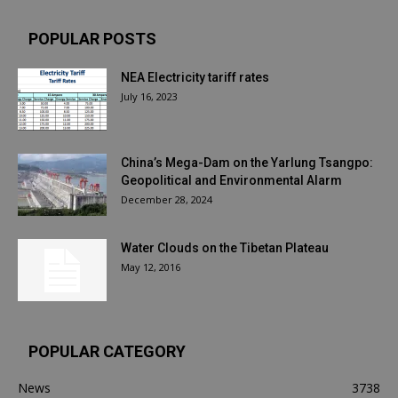
POPULAR POSTS
NEA Electricity tariff rates
July 16, 2023
China’s Mega-Dam on the Yarlung Tsangpo:
Geopolitical and Environmental Alarm
December 28, 2024
Water Clouds on the Tibetan Plateau
May 12, 2016
POPULAR CATEGORY
News
3738