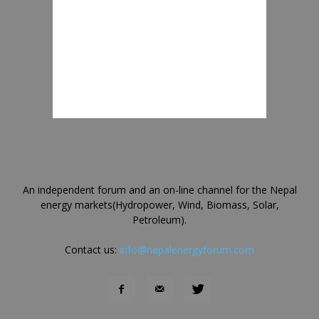
An independent forum and an on-line channel for the Nepal
energy markets(Hydropower, Wind, Biomass, Solar,
Petroleum).
Contact us:
info@nepalenergyforum.com