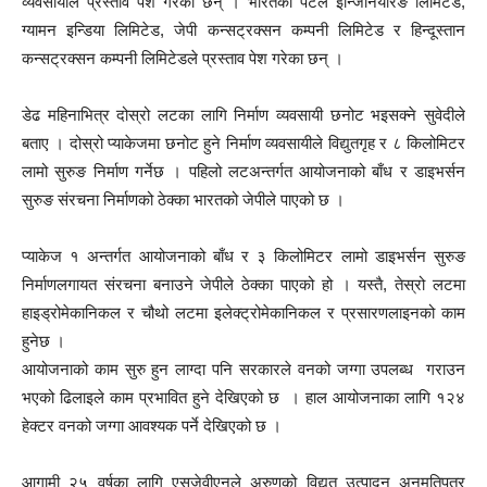
व्यवसायीले प्रस्ताव पेश गरेका छन् । भारतको पटेल इन्जिनियरिङ लिमिटेड,
ग्यामन इन्डिया लिमिटेड, जेपी कन्सट्रक्सन कम्पनी लिमिटेड र हिन्दूस्तान
कन्सट्रक्सन कम्पनी लिमिटेडले प्रस्ताव पेश गरेका छन् ।
डेढ महिनाभित्र दोस्रो लटका लागि निर्माण व्यवसायी छनोट भइसक्ने सुवेदीले
बताए । दोस्रो प्याकेजमा छनोट हुने निर्माण व्यवसायीले विद्युतगृह र ८ किलोमिटर
लामो सुरुङ निर्माण गर्नेछ । पहिलो लटअन्तर्गत आयोजनाको बाँध र डाइभर्सन
सुरुङ संरचना निर्माणको ठेक्का भारतको जेपीले पाएको छ ।
प्याकेज १ अन्तर्गत आयोजनाको बाँध र ३ किलोमिटर लामो डाइभर्सन सुरुङ
निर्माणलगायत संरचना बनाउने जेपीले ठेक्का पाएको हो । यस्तै, तेस्रो लटमा
हाइड्रोमेकानिकल र चौथो लटमा इलेक्ट्रोमेकानिकल र प्रसारणलाइनको काम
हुनेछ ।
आयोजनाको काम सुरु हुन लाग्दा पनि सरकारले वनको जग्गा उपलब्ध गराउन
भएको ढिलाइले काम प्रभावित हुने देखिएको छ । हाल आयोजनाका लागि १२४
हेक्टर वनको जग्गा आवश्यक पर्ने देखिएको छ ।
आगामी २५ वर्षका लागि एसजेवीएनले अरुणको विद्युत् उत्पादन अनुमतिपत्र