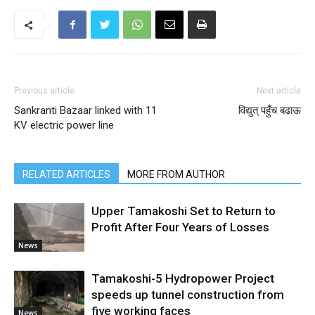
Previous article
Next article
Sankranti Bazaar linked with 11
विद्युत् पहुँच बढाऊ
KV electric power line
RELATED ARTICLES
MORE FROM AUTHOR
Upper Tamakoshi Set to Return to
Profit After Four Years of Losses
News
Tamakoshi-5 Hydropower Project
speeds up tunnel construction from
five working faces
News